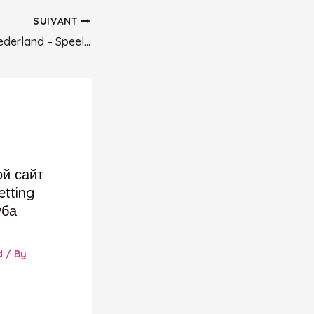
SUIVANT
Spelen Plinko in Nederland – Speel Online bij Online Casino.1547
ой сайт
etting
уба
d
/ By