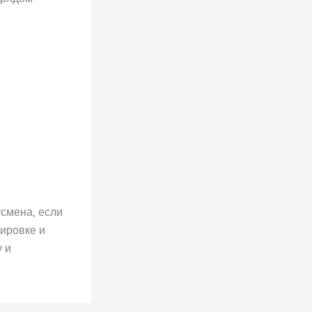
тсмена, если
ировке и
 и