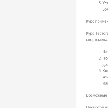
Ус
бо
Курс примен
Курс Тестог
спортсмена
На
По
до
Ко
ко
ма
Возможные
Несмотря на