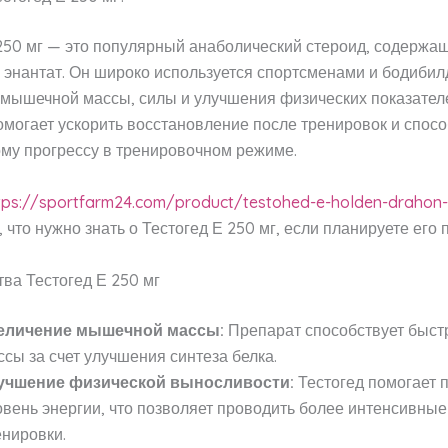
250 мг — это популярный анаболический стероид, содержа
 энантат. Он широко используется спортсменами и бодиби
 мышечной массы, силы и улучшения физических показател
могает ускорить восстановление после тренировок и спосо
му прогрессу в тренировочном режиме.
tps://sportfarm24.com/product/testohed-e-holden-drahon
, что нужно знать о Тестогед Е 250 мг, если планируете его п
ва Тестогед Е 250 мг
еличение мышечной массы:
Препарат способствует быст
ссы за счет улучшения синтеза белка.
учшение физической выносливости:
Тестогед помогает 
овень энергии, что позволяет проводить более интенсивные
енировки.