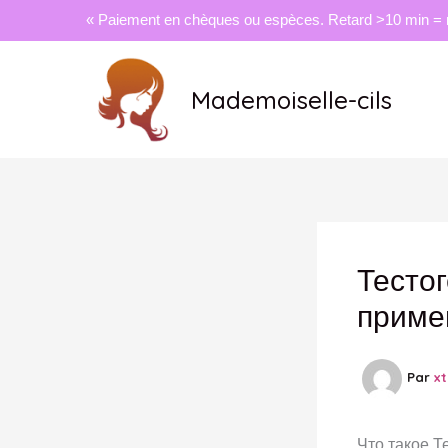
« Paiement en chèques ou espèces. Retard >10 min = 
Aller
au
Mademoiselle-cils
contenu
Тестог
приме
Par
x
Что такое Т