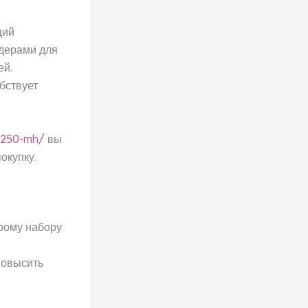
щий
лдерами для
ей.
бствует
-250-mh/
вы
окупку.
рому набору
повысить