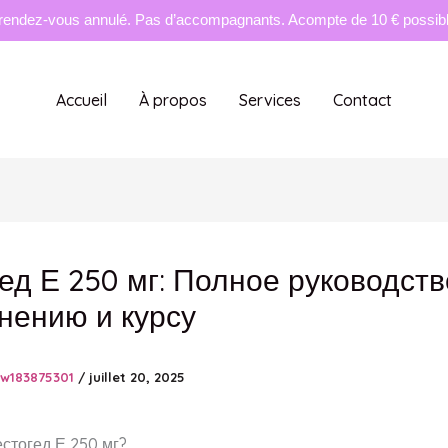
rendez-vous annulé. Pas d’accompagnants. Acompte de 10 € possible
Accueil
À propos
Services
Contact
ед Е 250 мг: Полное руководств
нению и курсу
tw183875301
/
juillet 20, 2025
естогед Е 250 мг?