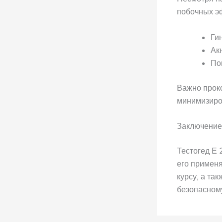
побочных эф
Ги
Ак
По
Важно проко
минимизиро
Заключение
Тестогед Е 
его примен
курсу, а та
безопасном