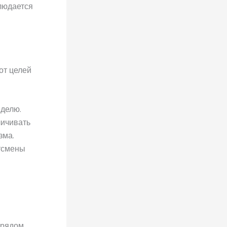
людается
 от целей
:
еделю.
личивать
зма.
тсмены
 рядом