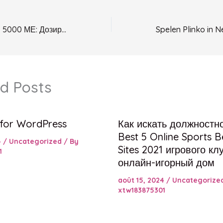
Прегнил Органон 5000 МЕ: Дозировка и Применение
d Posts
 for WordPress
Как искать должностн
Best 5 Online Sports B
4
/
Uncategorized
/ By
Sites 2021 игрового кл
1
онлайн-игорный дом
août 15, 2024
/
Uncategorize
xtw183875301