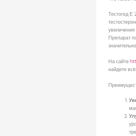
Тестогед Е 
тестостерон
увеличения
Препарат по
значительно
На сайте
ht
найдете всё
Преимущест
Ув
ма
Ул
ур
тр