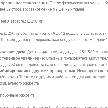
корение восстановления:
После физических нагрузок наб
лее быстрое восстановление мышечных тканей.
ения Тестогед Е 250 мг
ед Е 250 мг обычно длится от 8 до 12 недель, в зависимости
. Рекомендуется придерживаться следующих рекомендаций
чальная доза:
Для новичков подходит доза 250-500 мг в н
степенное увеличение:
Опытные пользователи могут уве
зу до 750 мг в неделю, но важно следить за реакцией органи
мбинирование с другими препаратами:
Некоторые спор
мбинируют Тестогед с другими анболиками для достижения
ксимального эффекта.
 побочные эффекты
 эффективность, Тестогед Е 250 мг может сопровождаться