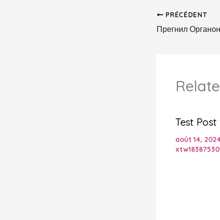
PRÉCÉDENT
Relate
Test Post
août 14, 202
xtw18387530