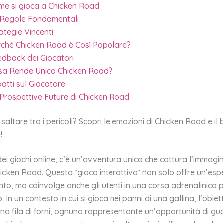
me si gioca a Chicken Road
 Regole Fondamentali
ategie Vincenti
rché Chicken Road è Così Popolare?
edback dei Giocatori
sa Rende Unico Chicken Road?
atti sul Giocatore
Prospettive Future di Chicken Road
saltare tra i pericoli? Scopri le emozioni di Chicken Road e il b
!
i giochi online, c’è un’avventura unica che cattura l’immagi
hicken Road. Questa *gioco interattivo* non solo offre un’esp
nto, ma coinvolge anche gli utenti in una corsa adrenalinica p
o. In un contesto in cui si gioca nei panni di una gallina, l’obiet
una fila di forni, ognuno rappresentante un’opportunità di g