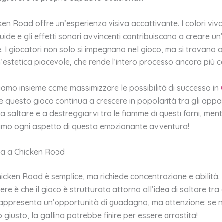
ken Road offre un’esperienza visiva accattivante. I colori vivac
luide e gli effetti sonori avvincenti contribuiscono a creare u
. I giocatori non solo si impegnano nel gioco, ma si trovano 
’estetica piacevole, che rende l’intero processo ancora più c
riamo insieme come massimizzare le possibilità di successo in
 questo gioco continua a crescere in popolarità tra gli appas
a saltare e a destreggiarvi tra le fiamme di questi forni, men
mo ogni aspetto di questa emozionante avventura!
ca a Chicken Road
icken Road è semplice, ma richiede concentrazione e abilità.
e è che il gioco è strutturato attorno all’idea di saltare tra d
rappresenta un’opportunità di guadagno, ma attenzione: se n
giusto, la gallina potrebbe finire per essere arrostita!