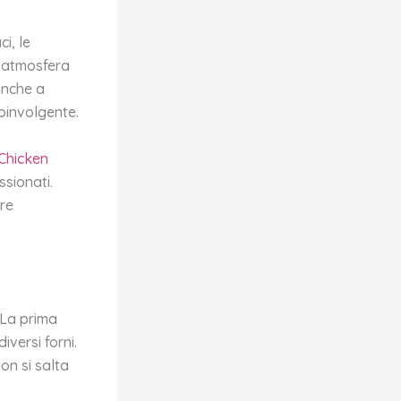
i, le
n’atmosfera
anche a
oinvolgente.
Chicken
sionati.
tre
 La prima
iversi forni.
on si salta