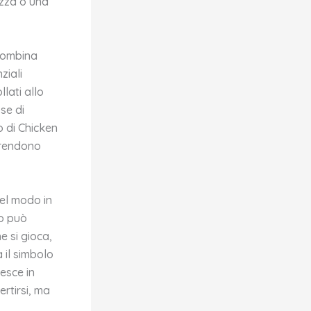
ezza o una
combina
ziali
llati allo
se di
o di Chicken
e rendono
nel modo in
co può
e si gioca,
 il simbolo
esce in
ertirsi, ma