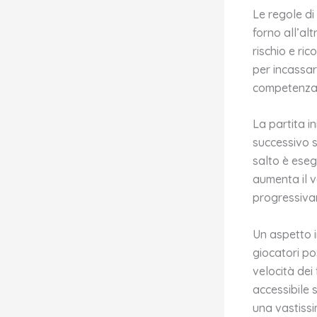
Le regole di
forno all’al
rischio e ri
per incassar
competenza 
La partita i
successivo si
salto è eseg
aumenta il v
progressiva
Un aspetto i
giocatori pos
velocità dei 
accessibile 
una vastiss