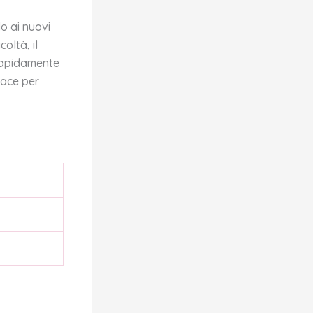
do ai nuovi
oltà, il
 rapidamente
cace per