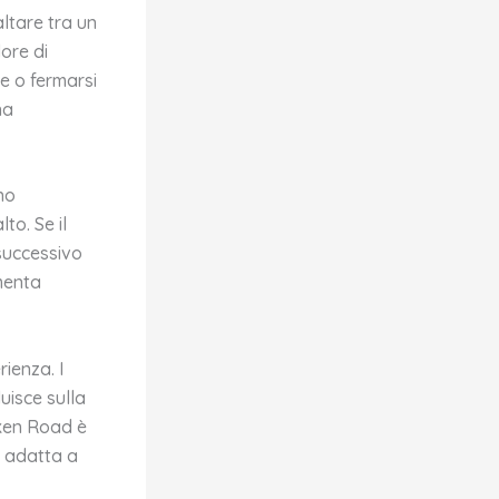
ltare tra un
ore di
e o fermarsi
na
no
to. Se il
successivo
umenta
rienza. I
luisce sulla
icken Road è
a adatta a