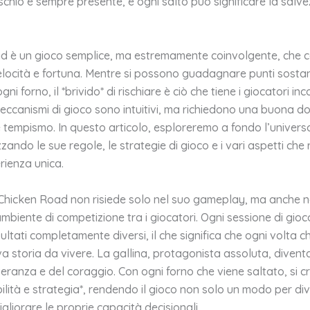
 rischio è sempre presente, e ogni salto può significare la salv
d è un gioco semplice, ma estremamente coinvolgente, che 
elocità e fortuna. Mentre si possono guadagnare punti sostan
i forno, il *brivido* di rischiare è ciò che tiene i giocatori inco
eccanismi di gioco sono intuitivi, ma richiedono una buona do
 tempismo. In questo articolo, esploreremo a fondo l’univers
zando le sue regole, le strategie di gioco e i vari aspetti ch
rienza unica.
i Chicken Road non risiede solo nel suo gameplay, ma anche 
ambiente di competizione tra i giocatori. Ogni sessione di gio
ultati completamente diversi, il che significa che ogni volta ch
a storia da vivere. La gallina, protagonista assoluta, diventa
eranza e del coraggio. Con ogni forno che viene saltato, si cr
abilità e strategia*, rendendo il gioco non solo un modo per div
gliorare le proprie capacità decisionali.