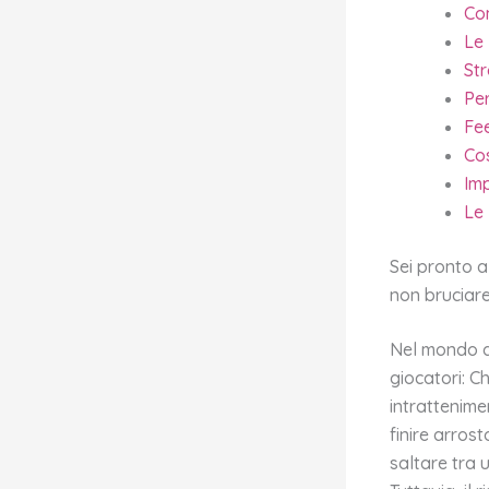
Co
Le
Str
Pe
Fe
Co
Imp
Le 
Sei pronto a 
non bruciare
Nel mondo de
giocatori: C
intrattenime
finire arrost
saltare tra 