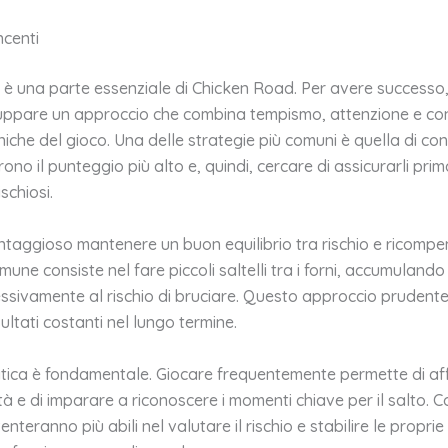
ncenti
 è una parte essenziale di Chicken Road. Per avere successo, 
uppare un approccio che combina tempismo, attenzione e c
iche del gioco. Una delle strategie più comuni è quella di con
rono il punteggio più alto e, quindi, cercare di assicurarli pri
ischiosi.
antaggioso mantenere un buon equilibrio tra rischio e ricomp
mune consiste nel fare piccoli saltelli tra i forni, accumuland
ssivamente al rischio di bruciare. Questo approccio prudent
ultati costanti nel lungo termine.
ratica è fondamentale. Giocare frequentemente permette di aff
ità e di imparare a riconoscere i momenti chiave per il salto. C
enteranno più abili nel valutare il rischio e stabilire le proprie