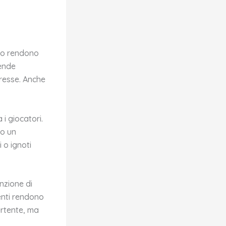
 lo rendono
rende
gresse. Anche
i giocatori.
do un
 o ignoti
nzione di
genti rendono
ertente, ma