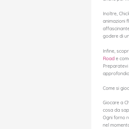
Inoltre, Chic
animazioni f
affascinante
godere di un
Infine, scop
Road
e come
Preparatevi 
approfondia
Come si gio
Giocare a Ch
cosa da saper
Ogni forno 
nel momento 