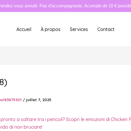
rendez-vous annulé. Pas d’accompagnants. Acompte de 10 € possible
Accueil
À propos
Services
Contact
8)
tw183875301
/
juillet 7, 2025
 pronto a saltare tra i pericoli? Scopri le emozioni di Chicken 
vido di non bruciare!