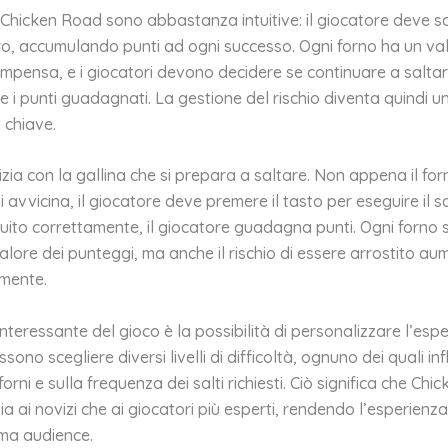
 Chicken Road sono abbastanza intuitive: il giocatore deve sa
tro, accumulando punti ad ogni successo. Ogni forno ha un val
compensa, e i giocatori devono decidere se continuare a saltar
e i punti guadagnati. La gestione del rischio diventa quindi u
chiave.
nizia con la gallina che si prepara a saltare. Non appena il for
 avvicina, il giocatore deve premere il tasto per eseguire il sal
uito correttamente, il giocatore guadagna punti. Ogni forno 
alore dei punteggi, ma anche il rischio di essere arrostito a
mente.
nteressante del gioco è la possibilità di personalizzare l’espe
sono scegliere diversi livelli di difficoltà, ognuno dei quali inf
forni e sulla frequenza dei salti richiesti. Ciò significa che Ch
sia ai novizi che ai giocatori più esperti, rendendo l’esperienz
ima audience.