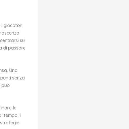
i giocatori
onoscenza
centrarsi sui
ma di passare
ensa. Una
o punti senza
e può
inare le
ol tempo, i
 strategie