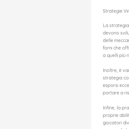
Strategie Vi
La strategia
devono svil
delle meccan
forni che off
a quelli più r
Inoltre, è v
strategia co
esporsi ecce
portare a ris
Infine, la p
proprie abil
giocatori div