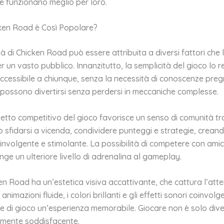
e funzionano meglio per loro.
ken Road è Così Popolare?
à di Chicken Road può essere attribuita a diversi fattori che
r un vasto pubblico. Innanzitutto, la semplicità del gioco lo 
ccessibile a chiunque, senza la necessità di conoscenze pre
ti possono divertirsi senza perdersi in meccaniche complesse.
spetto competitivo del gioco favorisce un senso di comunità tra 
 sfidarsi a vicenda, condividere punteggi e strategie, crean
nvolgente e stimolante. La possibilità di competere con amici
nge un ulteriore livello di adrenalina al gameplay.
ken Road ha un’estetica visiva accattivante, che cattura l’atte
animazioni fluide, i colori brillanti e gli effetti sonori coinvol
e di gioco un’esperienza memorabile. Giocare non è solo div
amente soddisfacente.