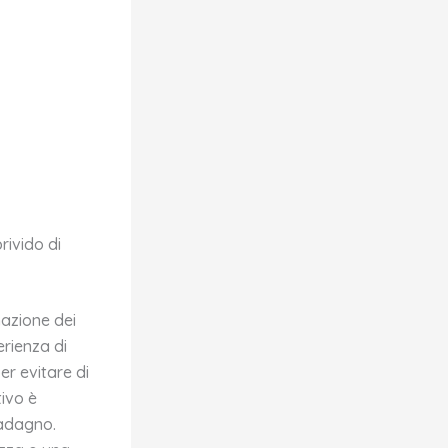
rivido di
nazione dei
erienza di
er evitare di
tivo è
uadagno.