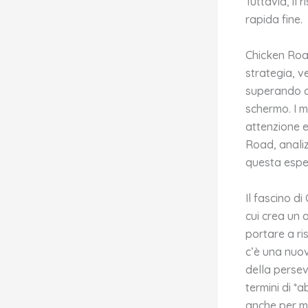
Tuttavia, il
rapida fine.
Chicken Roa
strategia, v
superando ogn
schermo. I m
attenzione e
Road, analiz
questa espe
Il fascino d
cui crea un 
portare a ris
c’è una nuov
della persev
termini di *
anche per mi