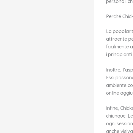
personali ch
Perché Chic
La popolarit
attraente pe
facilmente a
i principian
Inoltre, l’a
Essi possono
ambiente coi
online aggiu
Infine, Chic
chiunque. Le 
ogni session
anche visiv