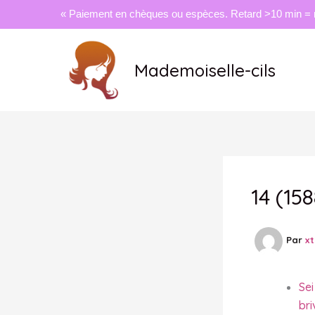
« Paiement en chèques ou espèces. Retard >10 min = 
Aller
au
Mademoiselle-cils
contenu
14 (158
Par
x
Sei
bri