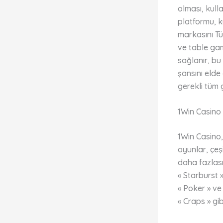
olması, kulla
platformu, k
markasını Tür
ve table gam
sağlanır, bu
şansını elde
gerekli tüm 
1Win Casino
1Win Casino,
oyunlar, çeşi
daha fazlası
« Starburst 
« Poker » ve
« Craps » gib