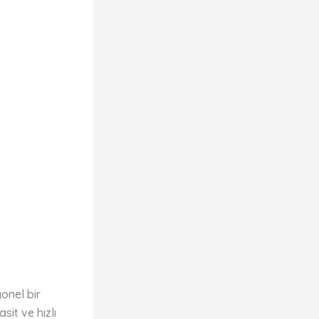
onel bir
sit ve hızlı