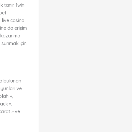
k tanır. 1win
bet
, live casino
ine da erişim
ve kazanma
i sunmak için
da bulunan
oyunları ve
lah »,
ack »,
carat » ve