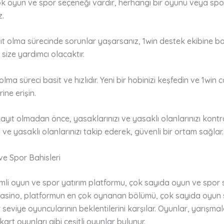
ok oyun ve spor seçeneği vardır, herhangi bir oyunu veya spor
z.
yıt olma sürecinde sorunlar yaşarsanız, 1win destek ekibine b
 size yardımcı olacaktır.
olma süreci basit ve hızlıdır. Yeni bir hobinizi keşfedin ve 1win 
ine erişin.
kayıt olmadan önce, yasaklarınızı ve yasaklı olanlarınızı kontro
 ve yasaklı olanlarınızı takip ederek, güvenli bir ortam sağlar.
ve Spor Bahisleri
emli oyun ve spor yatırım platformu, çok sayıda oyun ve spor 
 Casino, platformun en çok oynanan bölümü, çok sayıda oyun 
 seviye oyuncularının beklentilerini karşılar. Oyunlar, yarışmal
art oyunları gibi çeşitli oyunlar bulunur.