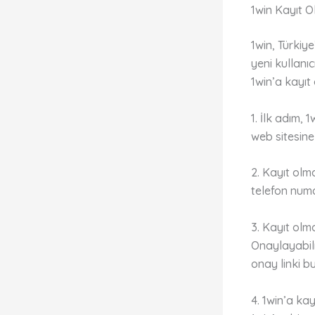
1win Kayıt O
1win, Türkiy
yeni kullanıc
1win’a kayıt 
1. İlk adım,
web sitesine
2. Kayıt olm
telefon numar
3. Kayıt olm
Onaylayabilm
onay linki bu
4. 1win’a ka