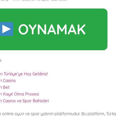
OYNAMAK
е
n Türkiye’ye Hoş Geldiniz!
n Casino
n Bet
n Kayıt Olma Prosesi
n Casino ve Spor Bahisleri
lü online oyun ve spor yatırım platformudur. Bu platform, Türk