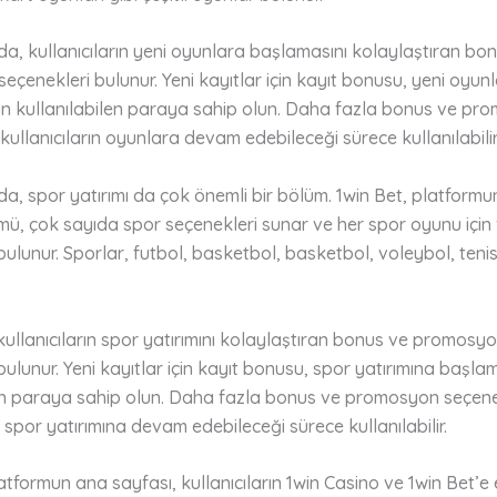
da, kullanıcıların yeni oyunlara başlamasını kolaylaştıran bo
çenekleri bulunur. Yeni kayıtlar için kayıt bonusu, yeni oyun
in kullanılabilen paraya sahip olun. Daha fazla bonus ve pr
 kullanıcıların oyunlara devam edebileceği sürece kullanılabilir
da, spor yatırımı da çok önemli bir bölüm. 1win Bet, platformu
mü, çok sayıda spor seçenekleri sunar ve her spor oyunu için f
bulunur. Sporlar, futbol, basketbol, basketbol, voleybol, ten
 kullanıcıların spor yatırımını kolaylaştıran bonus ve promosy
bulunur. Yeni kayıtlar için kayıt bonusu, spor yatırımına başlam
len paraya sahip olun. Daha fazla bonus ve promosyon seçene
n spor yatırımına devam edebileceği sürece kullanılabilir.
latformun ana sayfası, kullanıcıların 1win Casino ve 1win Bet’e 