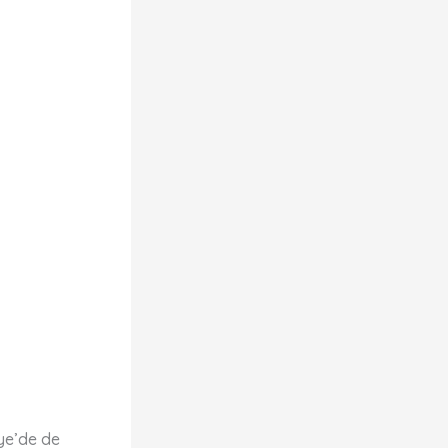
iye’de de