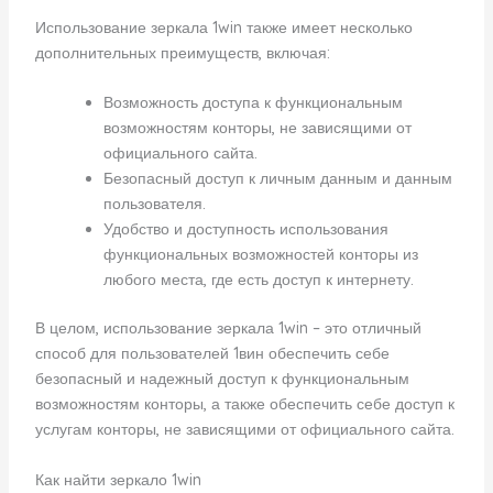
Использование зеркала 1win также имеет несколько
дополнительных преимуществ, включая:
Возможность доступа к функциональным
возможностям конторы, не зависящими от
официального сайта.
Безопасный доступ к личным данным и данным
пользователя.
Удобство и доступность использования
функциональных возможностей конторы из
любого места, где есть доступ к интернету.
В целом, использование зеркала 1win – это отличный
способ для пользователей 1вин обеспечить себе
безопасный и надежный доступ к функциональным
возможностям конторы, а также обеспечить себе доступ к
услугам конторы, не зависящими от официального сайта.
Как найти зеркало 1win