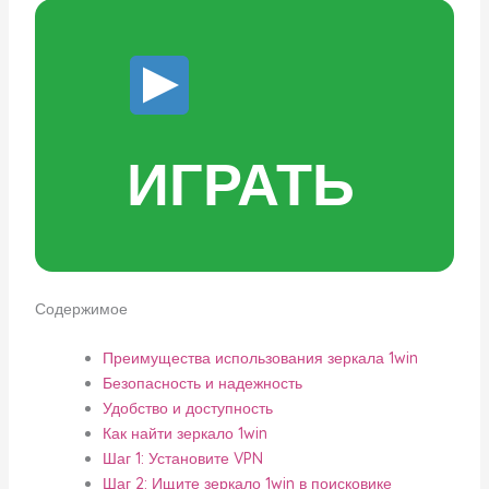
ИГРАТЬ
Содержимое
Преимущества использования зеркала 1win
Безопасность и надежность
Удобство и доступность
Как найти зеркало 1win
Шаг 1: Установите VPN
Шаг 2: Ищите зеркало 1win в поисковике