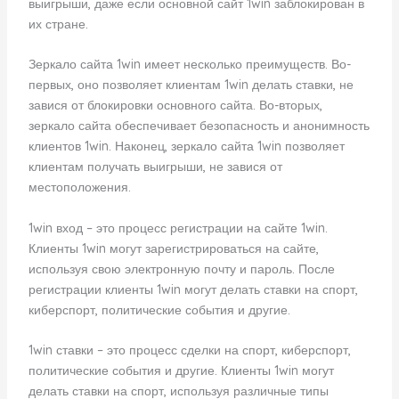
выигрыши, даже если основной сайт 1win заблокирован в
их стране.
Зеркало сайта 1win имеет несколько преимуществ. Во-
первых, оно позволяет клиентам 1win делать ставки, не
завися от блокировки основного сайта. Во-вторых,
зеркало сайта обеспечивает безопасность и анонимность
клиентов 1win. Наконец, зеркало сайта 1win позволяет
клиентам получать выигрыши, не завися от
местоположения.
1win вход – это процесс регистрации на сайте 1win.
Клиенты 1win могут зарегистрироваться на сайте,
используя свою электронную почту и пароль. После
регистрации клиенты 1win могут делать ставки на спорт,
киберспорт, политические события и другие.
1win ставки – это процесс сделки на спорт, киберспорт,
политические события и другие. Клиенты 1win могут
делать ставки на спорт, используя различные типы