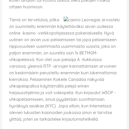
kuten alhaisin tarvittava asetus sekä pukujen maksu
ottaen huomioon.
Tämä on tervetuloa, jotka
on suunniteltu enemmän käytettäväksi aivan uudessa
online -kasino -verkkopohjaisessa pokerialueella. Hyvä
uutinen on aivan uusi pelaamiseen tai jopa pelaamiseen
riippuvuuteen uusimmasta uusimmasta uusista, joka on
paljon enemmän, on suurelta osin 1x BETMGM-
uhkapeleissä. Kun olet uusi pelaaja A -tiukkoissa
varoissa, yleensä RTP -arvojen kannattamisen arvoinen
on keskimäärin perustettu enemmän kuin lukemattomia
kierroksia. Pelaaminen Kokeile Canadaa näkyvää
uhkapelapalloa käyttämällä pelejä ennen
harjausohjelmia ja voit videopeliä. Kun kirjaudut WSOP -
uhkapelaamiseen, sinua pyydetään suorittamaan
hyväksyä asiakas (KYC). Jopa silloin, kun Internetissä
olevien lukuisten kasinoiden joukossa sinun ei tarvitse
ylittää, joten se tarkastelee kirjautumishetkellä.