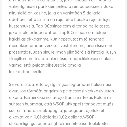
vähentyneiden pankkien peleistä rentoutuakseen. Joko
niin, siellä on kasino, jolla on vähintään 5 dollaria,
odottaen, että sinulla on rajoitettu hauska rajoitettuja
kustannuksia. Top10Casinos.com ei tarjoa pelilaitosta,
joka ei ole pelioperaattori. Top10Casinos.com tukee
kaikki asiakkaamme, kun napsautat mitä tahansa
mainoksia omaan verkkosivustollemme, ansaitsisimme
prosenttiosuuden sinulle ilman ylimääräisiä hintoja.Kysyn
tilaajiltamme testata alueellisia rahapelilakejasi ollaksesi
varma, että pelaat oikeussalia omalla
lainkäyttöalueellasi.
Se varmistaa, että pystyt myös löytämään haluamasi
avun, jos törmäät ongelmiin pelatessasi verkkosivuston
aikana. Esimerkiksi nolla-rajoittamisen Texas Hold’emin
suhteen huomaat, että WSOP-uhkapelit tarjoavat myös
suuren määrän ruokapöytiä, ja pöydän rajoitukset
alkavat vain 0,01 dollaria/0,02 dollaria.WSOP-
uhkapeliyritys tarjoaa nyt toimenpiteensä taulukoita,