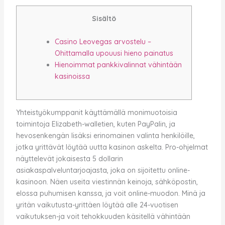
Sisältö
Casino Leovegas arvostelu –
Ohittamalla upouusi hieno painatus
Hienoimmat pankkivalinnat vähintään
kasinoissa
Yhteistyökumppanit käyttämällä monimuotoisia
toimintoja Elizabeth-walletien, kuten PayPalin, ja
hevosenkengän lisäksi erinomainen valinta henkilöille,
jotka yrittävät löytää uutta kasinon askelta. Pro-ohjelmat
näyttelevät jokaisesta 5 dollarin
asiakaspalveluntarjoajasta, joka on sijoitettu online-
kasinoon. Näen useita viestinnän keinoja, sähköpostin,
elossa puhumisen kanssa, ja voit online-muodon.
Minä ja
yritän vaikutusta-yrittäen löytää alle 24-vuotisen
vaikutuksen-ja voit tehokkuuden käsitellä vähintään