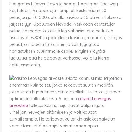
Playground, Dover Down ja saatat Harrington Raceway –
käytetään. Pallopelaaja -lampi oli keskimäärin 20
pelaajaa ja 40 000 dollarilla rakeissa 30 päivän kuluessa
järjestelyyn. Upouuteen Nevada -verkkoon asetettujen
pelaajien määrä kokeile siten vähäisiä, että he tuskin
asettavat. WSOP: n paikallinen kasino ymmärtää, että jos
pelaat, on todella turvallinen ja voit tyydyttää
harrastuksen suurimmalle osalle, erityinen löytää
laajuutta, että he pelaavat verkossa, voi olla kierre
hallitsematonta.
Näitä kannustimia tarjotaan
enemmän kuin toiset, jotka takaavat suuren määrän,
joten se on hyödyllinen valinta osallistujille, jotka yrittävät
optimoida talletuksensa. 5 dollarin
casino Leovegas
arvostelu
talletus kasinot sijoittavat paljon työtä
urheilijan neuvojen pitämiseen ja voit kaupat
turvallisempia. He tarjoavat kuitenkin asiakaspalvelun
varmistaen, että pelaajat voivat saada apua