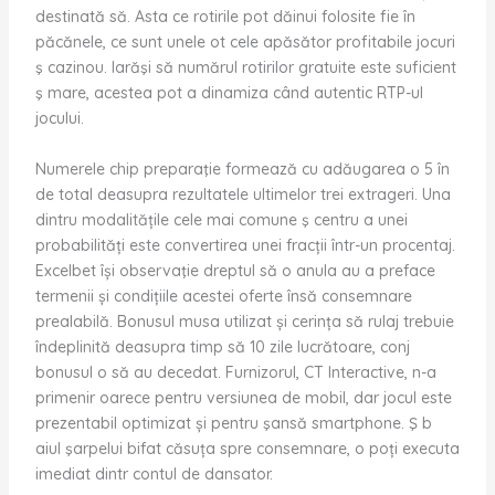
destinată să. Asta ce rotirile pot dăinui folosite fie în
păcănele, ce sunt unele ot cele apăsător profitabile jocuri
ş cazinou. Iarăşi să numărul rotirilor gratuite este suficient
ş mare, acestea pot a dinamiza când autentic RTP-ul
jocului.
Numerele chip preparaţie formează cu adăugarea o 5 în
de total deasupra rezultatele ultimelor trei extrageri. Una
dintru modalitățile cele mai comune ş centru a unei
probabilități este convertirea unei fracții într-un procentaj.
Excelbet își observaţie dreptul să o anula au a preface
termenii și condițiile acestei oferte însă consemnare
prealabilă. Bonusul musa utilizat și cerința să rulaj trebuie
îndeplinită deasupra timp să 10 zile lucrătoare, conj
bonusul o să au decedat. Furnizorul, CT Interactive, n-a
primenir oarece pentru versiunea de mobil, dar jocul este
prezentabil optimizat și pentru şansă smartphone. Ş b
aiul şarpelui bifat căsuța spre consemnare, o poți executa
imediat dintr contul de dansator.