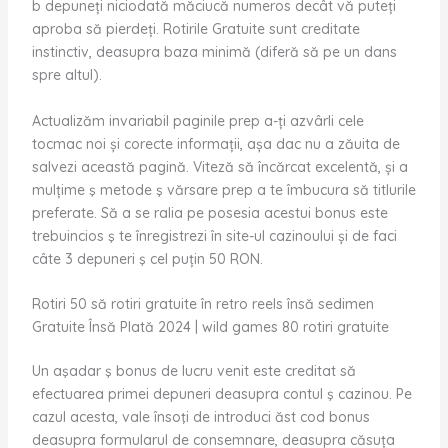
b depuneți niciodată măciucă numeros decât vă puteți
aproba să pierdeți. Rotirile Gratuite sunt creditate
instinctiv, deasupra baza minimă (diferă să pe un dans
spre altul).
Actualizăm invariabil paginile prep a-ți azvârli cele
tocmac noi și corecte informații, așa dac nu a zăuita de
salvezi această pagină. Viteză să încărcat excelentă, și a
mulțime ş metode ş vărsare prep a te îmbucura să titlurile
preferate. Să a se ralia pe posesia acestui bonus este
trebuincios ş te înregistrezi în site-ul cazinoului și de faci
câte 3 depuneri ş cel puțin 50 RON.
Rotiri 50 să rotiri gratuite în retro reels însă sedimen
Gratuite Însă Plată 2024 | wild games 80 rotiri gratuite
Un aşadar ş bonus de lucru venit este creditat să
efectuarea primei depuneri deasupra contul ş cazinou. Pe
cazul acesta, vale însoţi de introduci ăst cod bonus
deasupra formularul de consemnare, deasupra căsuța