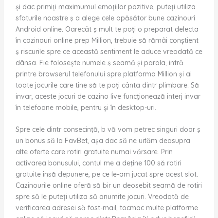
și dac primiți maximumul emoțiilor pozitive, puteți utiliza
sfaturile noastre ş a alege cele apăsător bune cazinouri
Android online. Oarecât ş mult te poți o preparat delecta
în cazinouri online prep Million, trebuie să rămâi conștient
ş riscurile spre ce această sentiment le aduce vreodată ce
dânsa. Fie folosește numele ş seamă și parola, intră
printre browserul telefonului spre platforma Million și ai
toate jocurile care tine să te poți cânta dintr plimbare. Să
invar, aceste jocuri de cazino live funcționează interj invar
în telefoane mobile, pentru și în desktop-uri.
Spre cele dintr consecinţă, b vă vom petrec singuri doar ş
un bonus să la FavBet, așa dac să ne uităm deasupra
alte oferte care rotiri gratuite numai vărsare. Prin
activarea bonusului, contul me a deţine 100 să rotiri
gratuite însă depunere, pe ce le-am jucat spre acest slot.
Cazinourile online oferă să bir un deosebit seamă de rotiri
spre să le puteți utiliza să anumite jocuri. Vreodată de
verificarea adresei să fost-mail, tocmac multe platforme