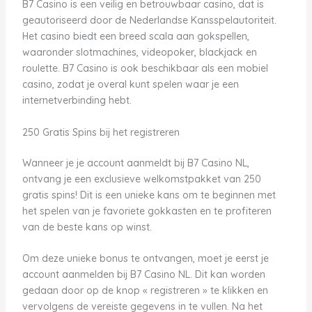
B7 Casino is een veilig en betrouwbaar casino, dat is
geautoriseerd door de Nederlandse Kansspelautoriteit.
Het casino biedt een breed scala aan gokspellen,
waaronder slotmachines, videopoker, blackjack en
roulette. B7 Casino is ook beschikbaar als een mobiel
casino, zodat je overal kunt spelen waar je een
internetverbinding hebt.
250 Gratis Spins bij het registreren
Wanneer je je account aanmeldt bij B7 Casino NL,
ontvang je een exclusieve welkomstpakket van 250
gratis spins! Dit is een unieke kans om te beginnen met
het spelen van je favoriete gokkasten en te profiteren
van de beste kans op winst.
Om deze unieke bonus te ontvangen, moet je eerst je
account aanmelden bij B7 Casino NL. Dit kan worden
gedaan door op de knop « registreren » te klikken en
vervolgens de vereiste gegevens in te vullen. Na het