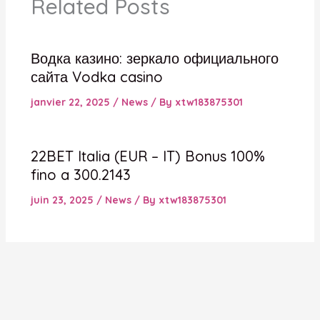
Related Posts
Водка казино: зеркало официального
сайта Vodka casino
janvier 22, 2025
/
News
/ By
xtw183875301
22BET Italia (EUR – IT) Bonus 100%
fino a 300.2143
juin 23, 2025
/
News
/ By
xtw183875301