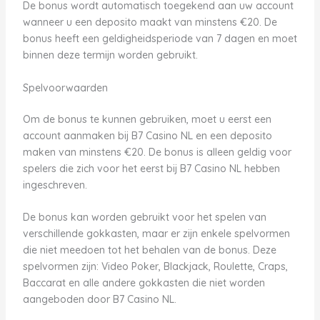
De bonus wordt automatisch toegekend aan uw account
wanneer u een deposito maakt van minstens €20. De
bonus heeft een geldigheidsperiode van 7 dagen en moet
binnen deze termijn worden gebruikt.
Spelvoorwaarden
Om de bonus te kunnen gebruiken, moet u eerst een
account aanmaken bij B7 Casino NL en een deposito
maken van minstens €20. De bonus is alleen geldig voor
spelers die zich voor het eerst bij B7 Casino NL hebben
ingeschreven.
De bonus kan worden gebruikt voor het spelen van
verschillende gokkasten, maar er zijn enkele spelvormen
die niet meedoen tot het behalen van de bonus. Deze
spelvormen zijn: Video Poker, Blackjack, Roulette, Craps,
Baccarat en alle andere gokkasten die niet worden
aangeboden door B7 Casino NL.