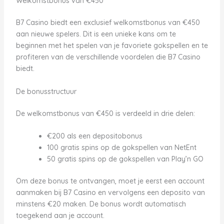
Welkomstbonus van €450
B7 Casino biedt een exclusief welkomstbonus van €450
aan nieuwe spelers. Dit is een unieke kans om te
beginnen met het spelen van je favoriete gokspellen en te
profiteren van de verschillende voordelen die B7 Casino
biedt.
De bonusstructuur
De welkomstbonus van €450 is verdeeld in drie delen:
€200 als een depositobonus
100 gratis spins op de gokspellen van NetEnt
50 gratis spins op de gokspellen van Play’n GO
Om deze bonus te ontvangen, moet je eerst een account
aanmaken bij B7 Casino en vervolgens een deposito van
minstens €20 maken. De bonus wordt automatisch
toegekend aan je account.