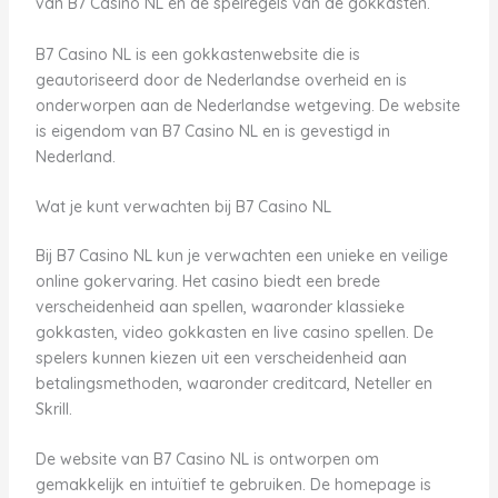
van B7 Casino NL en de spelregels van de gokkasten.
B7 Casino NL is een gokkastenwebsite die is
geautoriseerd door de Nederlandse overheid en is
onderworpen aan de Nederlandse wetgeving. De website
is eigendom van B7 Casino NL en is gevestigd in
Nederland.
Wat je kunt verwachten bij B7 Casino NL
Bij B7 Casino NL kun je verwachten een unieke en veilige
online gokervaring. Het casino biedt een brede
verscheidenheid aan spellen, waaronder klassieke
gokkasten, video gokkasten en live casino spellen. De
spelers kunnen kiezen uit een verscheidenheid aan
betalingsmethoden, waaronder creditcard, Neteller en
Skrill.
De website van B7 Casino NL is ontworpen om
gemakkelijk en intuïtief te gebruiken. De homepage is