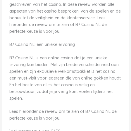
geschreven van het casino. In deze review worden alle
aspecten van het casino besproken, van de spellen en de
bonus tot de veiligheid en de klantenservice. Lees
hieronder de review om te zien of B7 Casino NL de
perfecte keuze is voor jou.
B7 Casino NL: een unieke ervaring
B7 Casino NL is een online casino dat je een unieke
ervaring kan bieden. Met zijn brede verscheidenheid aan
spellen en zijn exclusieve welkomstpakket is het casino
een must-visit voor iedereen die van online gokken houdt.
En het beste van alles: het casino is veilig en
betrouwbaar, zodat je je veilig kunt voelen tijdens het
spelen.
Lees hieronder de review om te zien of B7 Casino NL de
perfecte keuze is voor jou.