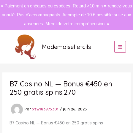
« Paiement en chèques ou espèces. Retard >10 min = rendez-vous
annulé. Pas d’accompagnants. Acompte de 10 € possible suite aux
absences. Merci de votre compréhension. »
Aller
au
Mademoiselle-cils
contenu
B7 Casino NL — Bonus €450 en
250 gratis spins.270
Par
xtw183875301
/
juin 26, 2025
B7 Casino NL — Bonus €450 en 250 gratis spins