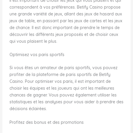
Il est important de choisir les jeux qui vous plaisent et qui
correspondent à vos préférences. Betify Casino propose
une grande variété de jeux, allant des jeux de hasard aux
jeux de table, en passant par les jeux de cartes et les jeux
de chance. Il est donc important de prendre le temps de
découvrir les différents jeux proposés et de choisir ceux
qui vous plaisent le plus.
Optimisez vos paris sportifs
Si vous êtes un amateur de paris sportifs, vous pouvez
profiter de la plateforme de paris sportifs de Betify
Casino. Pour optimiser vos paris, il est important de
choisir les équipes et les joueurs qui ont les meilleures
chances de gagner. Vous pouvez également utiliser les
statistiques et les analyses pour vous aider à prendre des
décisions éclairées.
Profitez des bonus et des promotions