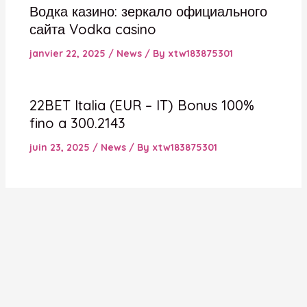
Водка казино: зеркало официального
сайта Vodka casino
janvier 22, 2025
/
News
/ By
xtw183875301
22BET Italia (EUR – IT) Bonus 100%
fino a 300.2143
juin 23, 2025
/
News
/ By
xtw183875301
Droits d'auteur © 2026 Mademoiselle-cils