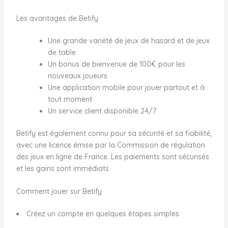
Les avantages de Betify
Une grande variété de jeux de hasard et de jeux
de table
Un bonus de bienvenue de 100€ pour les
nouveaux joueurs
Une application mobile pour jouer partout et à
tout moment
Un service client disponible 24/7
Betify est également connu pour sa sécurité et sa fiabilité,
avec une licence émise par la Commission de régulation
des jeux en ligne de France. Les paiements sont sécurisés
et les gains sont immédiats.
Comment jouer sur Betify
Créez un compte en quelques étapes simples