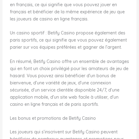
en français, ce qui signifie que vous pouvez jouer en
français et bénéficier de la même expérience de jeu que
les joueurs de casino en ligne français.
Un casino sportif : Betify Casino propose également des
paris sportifs, ce qui signifie que vous pouvez également
parier sur vos équipes préférées et gagner de l’argent.
En résumé, Betify Casino offre un ensemble de avantages
qui en font un choix privilégié pour les amateurs de jeu de
hasard. Vous pouvez ainsi bénéficier d’un bonus de
bienvenue, d’une variété de jeux, d’une connexion
sécurisée, d’un service clientèle disponible 24/7, d’une
application mobile, d’un site web facile à utiliser, d’un
casino en ligne français et de paris sportifs.
Les bonus et promotions de Betify Casino
Les joueurs qui s’inscrivent sur Betify Casino peuvent
bénéficier de nombreux avantages et promotions pour