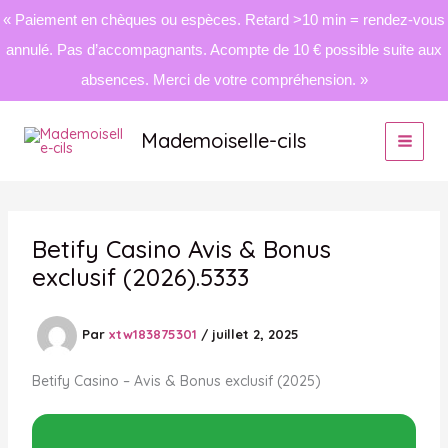
« Paiement en chèques ou espèces. Retard >10 min = rendez-vous
annulé. Pas d’accompagnants. Acompte de 10 € possible suite aux
absences. Merci de votre compréhension. »
Aller
au
Mademoiselle-cils
contenu
Betify Casino Avis & Bonus
exclusif (2026).5333
Par
xtw183875301
/
juillet 2, 2025
Betify Casino – Avis & Bonus exclusif (2025)