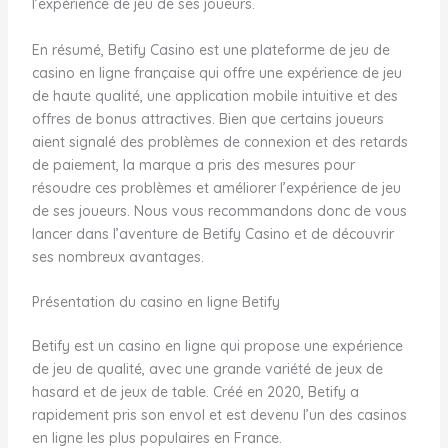
l’expérience de jeu de ses joueurs.
En résumé, Betify Casino est une plateforme de jeu de
casino en ligne française qui offre une expérience de jeu
de haute qualité, une application mobile intuitive et des
offres de bonus attractives. Bien que certains joueurs
aient signalé des problèmes de connexion et des retards
de paiement, la marque a pris des mesures pour
résoudre ces problèmes et améliorer l’expérience de jeu
de ses joueurs. Nous vous recommandons donc de vous
lancer dans l’aventure de Betify Casino et de découvrir
ses nombreux avantages.
Présentation du casino en ligne Betify
Betify est un casino en ligne qui propose une expérience
de jeu de qualité, avec une grande variété de jeux de
hasard et de jeux de table. Créé en 2020, Betify a
rapidement pris son envol et est devenu l’un des casinos
en ligne les plus populaires en France.