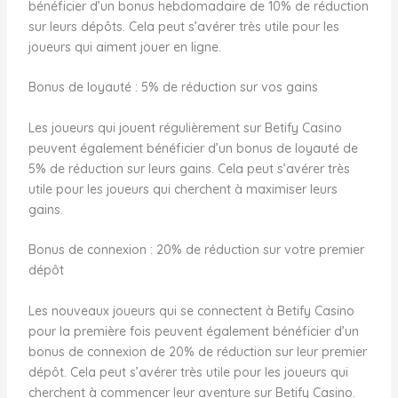
bénéficier d’un bonus hebdomadaire de 10% de réduction
sur leurs dépôts. Cela peut s’avérer très utile pour les
joueurs qui aiment jouer en ligne.
Bonus de loyauté : 5% de réduction sur vos gains
Les joueurs qui jouent régulièrement sur Betify Casino
peuvent également bénéficier d’un bonus de loyauté de
5% de réduction sur leurs gains. Cela peut s’avérer très
utile pour les joueurs qui cherchent à maximiser leurs
gains.
Bonus de connexion : 20% de réduction sur votre premier
dépôt
Les nouveaux joueurs qui se connectent à Betify Casino
pour la première fois peuvent également bénéficier d’un
bonus de connexion de 20% de réduction sur leur premier
dépôt. Cela peut s’avérer très utile pour les joueurs qui
cherchent à commencer leur aventure sur Betify Casino.