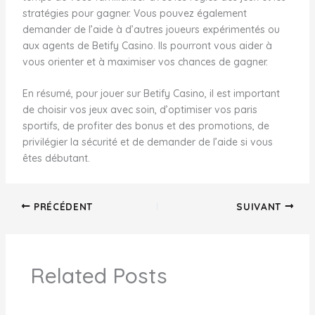
stratégies pour gagner. Vous pouvez également
demander de l’aide à d’autres joueurs expérimentés ou
aux agents de Betify Casino. Ils pourront vous aider à
vous orienter et à maximiser vos chances de gagner.
En résumé, pour jouer sur Betify Casino, il est important
de choisir vos jeux avec soin, d’optimiser vos paris
sportifs, de profiter des bonus et des promotions, de
privilégier la sécurité et de demander de l’aide si vous
êtes débutant.
PRÉCÉDENT
SUIVANT
Related Posts