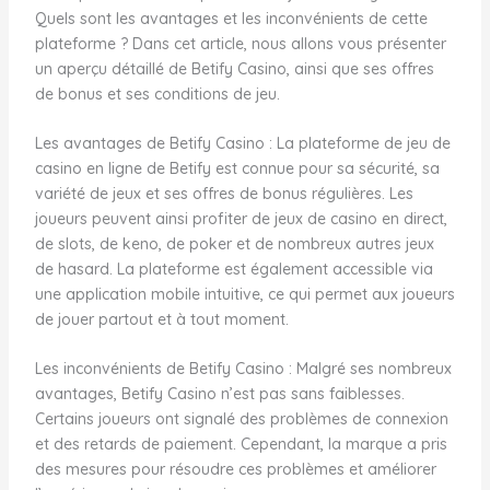
Quels sont les avantages et les inconvénients de cette
plateforme ? Dans cet article, nous allons vous présenter
un aperçu détaillé de Betify Casino, ainsi que ses offres
de bonus et ses conditions de jeu.
Les avantages de Betify Casino : La plateforme de jeu de
casino en ligne de Betify est connue pour sa sécurité, sa
variété de jeux et ses offres de bonus régulières. Les
joueurs peuvent ainsi profiter de jeux de casino en direct,
de slots, de keno, de poker et de nombreux autres jeux
de hasard. La plateforme est également accessible via
une application mobile intuitive, ce qui permet aux joueurs
de jouer partout et à tout moment.
Les inconvénients de Betify Casino : Malgré ses nombreux
avantages, Betify Casino n’est pas sans faiblesses.
Certains joueurs ont signalé des problèmes de connexion
et des retards de paiement. Cependant, la marque a pris
des mesures pour résoudre ces problèmes et améliorer