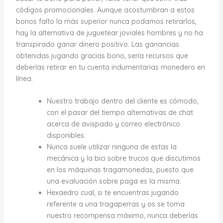
códigos promocionales. Aunque acostumbran a estos
bonos falto la más superior nunca podamos retirarlos,
hay la alternativa de juguetear joviales hombres y no ha
transpirado ganar dinero positivo. Las ganancias
obtenidas jugando gracias bono, serí­a recursos que
deberías retirar en tu cuenta indumentarias monedero en
línea.
Nuestro trabajo dentro del cliente es cómodo,
con el pasar del tiempo alternativas de chat
acerca de avispado y correo electrónico
disponibles.
Nunca suele utilizar ninguna de estas la
mecánica y la bici sobre trucos que discutimos
en los máquinas tragamonedas, puesto que
una evaluación sobre paga es la misma.
Hexaedro cual, si te encuentras jugando
referente a una tragaperras y os se toma
nuestro recompensa máximo, nunca deberías