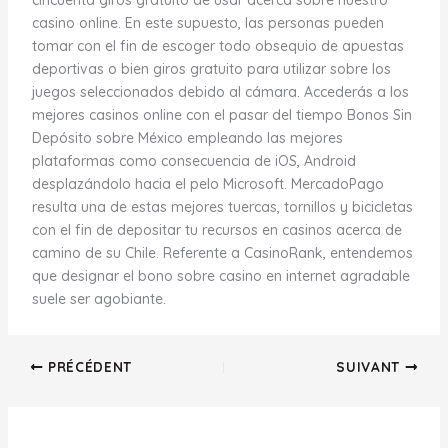
casino online. En este supuesto, las personas pueden
tomar con el fin de escoger todo obsequio de apuestas
deportivas o bien giros gratuito para utilizar sobre los
juegos seleccionados debido al cámara. Accederás a los
mejores casinos online con el pasar del tiempo Bonos Sin
Depósito sobre México empleando las mejores
plataformas como consecuencia de iOS, Android
desplazándolo hacia el pelo Microsoft. MercadoPago
resulta una de estas mejores tuercas, tornillos y bicicletas
con el fin de depositar tu recursos en casinos acerca de
camino de su Chile. Referente a CasinoRank, entendemos
que designar el bono sobre casino en internet agradable
suele ser agobiante.
PRÉCÉDENT
SUIVANT