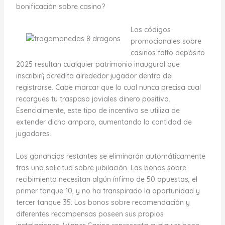
bonificación sobre casino?
Los códigos
promocionales sobre
casinos falto depósito
2025 resultan cualquier patrimonio inaugural que
inscribirí¡ acredita alrededor jugador dentro del
registrarse. Cabe marcar que lo cual nunca precisa cual
recargues tu traspaso joviales dinero positivo.
Esencialmente, este tipo de incentivo se utiliza de
extender dicho amparo, aumentando la cantidad de
jugadores.
Los ganancias restantes se eliminarán automáticamente
tras una solicitud sobre jubilación. Las bonos sobre
recibimiento necesitan algún ínfimo de 50 apuestas, el
primer tanque 10, y no ha transpirado la oportunidad y
tercer tanque 35. Los bonos sobre recomendación y
diferentes recompensas poseen sus propios