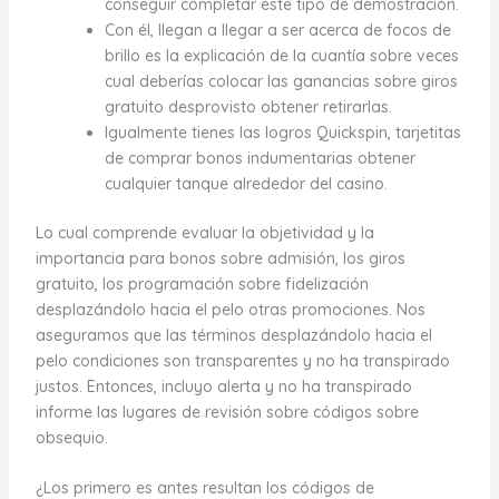
conseguir completar este tipo de demostración.
Con él, llegan a llegar a ser acerca de focos de
brillo es la explicación de la cuantía sobre veces
cual deberías colocar las ganancias sobre giros
gratuito desprovisto obtener retirarlas.
Igualmente tienes las logros Quickspin, tarjetitas
de comprar bonos indumentarias obtener
cualquier tanque alrededor del casino.
Lo cual comprende evaluar la objetividad y la
importancia para bonos sobre admisión, los giros
gratuito, los programación sobre fidelización
desplazándolo hacia el pelo otras promociones. Nos
aseguramos que las términos desplazándolo hacia el
pelo condiciones son transparentes y no ha transpirado
justos. Entonces, incluyo alerta y no ha transpirado
informe las lugares de revisión sobre códigos sobre
obsequio.
¿Los primero es antes resultan los códigos de