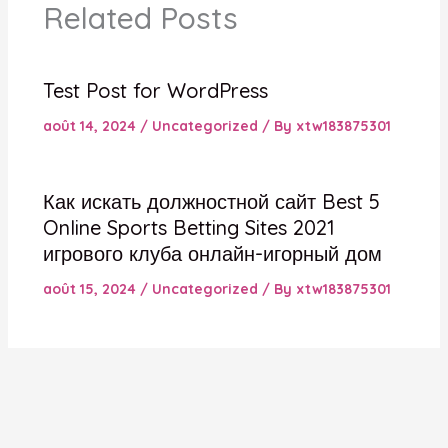
Related Posts
Test Post for WordPress
août 14, 2024
/
Uncategorized
/ By
xtw183875301
Как искать должностной сайт Best 5
Online Sports Betting Sites 2021
игрового клуба онлайн-игорный дом
août 15, 2024
/
Uncategorized
/ By
xtw183875301