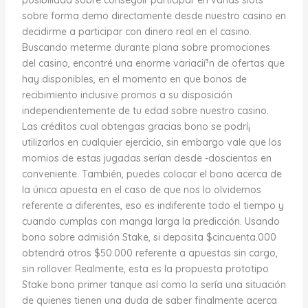
posibilidad sobre conseguir participar en varias slots
sobre forma demo directamente desde nuestro casino en
decidirme a participar con dinero real en el casino.
Buscando meterme durante plana sobre promociones
del casino, encontré una enorme variacií³n de ofertas que
hay disponibles, en el momento en que bonos de
recibimiento inclusive promos a su disposición
independientemente de tu edad sobre nuestro casino.
Las créditos cual obtengas gracias bono se podrí¡
utilizarlos en cualquier ejercicio, sin embargo vale que los
momios de estas jugadas serían desde -doscientos en
conveniente. También, puedes colocar el bono acerca de
la única apuesta en el caso de que nos lo olvidemos
referente a diferentes, eso es indiferente todo el tiempo y
cuando cumplas con manga larga la predicción. Usando
bono sobre admisión Stake, si deposita $cincuenta.000
obtendrá otros $50.000 referente a apuestas sin cargo,
sin rollover. Realmente, esta es la propuesta prototipo
Stake bono primer tanque así­ como la serí­a una situación
de quienes tienen una duda de saber finalmente acerca