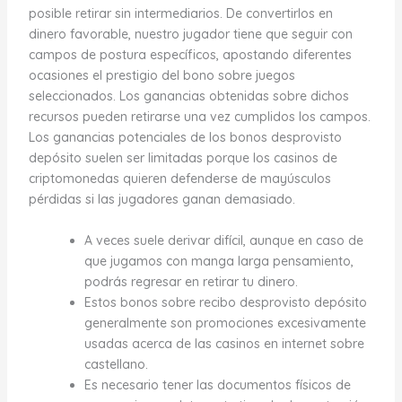
posible retirar sin intermediarios. De convertirlos en
dinero favorable, nuestro jugador tiene que seguir con
campos de postura específicos, apostando diferentes
ocasiones el prestigio del bono sobre juegos
seleccionados. Los ganancias obtenidas sobre dichos
recursos pueden retirarse una vez cumplidos los campos.
Los ganancias potenciales de los bonos desprovisto
depósito suelen ser limitadas porque los casinos de
criptomonedas quieren defenderse de mayúsculos
pérdidas si las jugadores ganan demasiado.
A veces suele derivar difícil, aunque en caso de
que jugamos con manga larga pensamiento,
podrás regresar en retirar tu dinero.
Estos bonos sobre recibo desprovisto depósito
generalmente son promociones excesivamente
usadas acerca de las casinos en internet sobre
castellano.
Es necesario tener las documentos físicos de