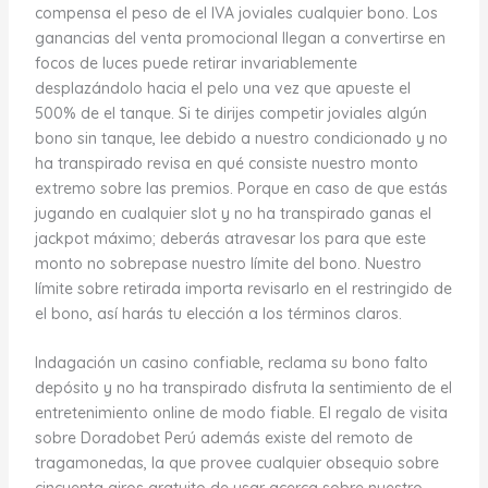
compensa el peso de el IVA joviales cualquier bono. Los
ganancias del venta promocional llegan a convertirse en
focos de luces puede retirar invariablemente
desplazándolo hacia el pelo una vez que apueste el
500% de el tanque. Si te dirijes competir joviales algún
bono sin tanque, lee debido a nuestro condicionado y no
ha transpirado revisa en qué consiste nuestro monto
extremo sobre las premios. Porque en caso de que estás
jugando en cualquier slot y no ha transpirado ganas el
jackpot máximo; deberás atravesar los para que este
monto no sobrepase nuestro límite del bono. Nuestro
límite sobre retirada importa revisarlo en el restringido de
el bono, así harás tu elección a los términos claros.
Indagación un casino confiable, reclama su bono falto
depósito y no ha transpirado disfruta la sentimiento de el
entretenimiento online de modo fiable. El regalo de visita
sobre Doradobet Perú además existe del remoto de
tragamonedas, la que provee cualquier obsequio sobre
cincuenta giros gratuito de usar acerca sobre nuestro