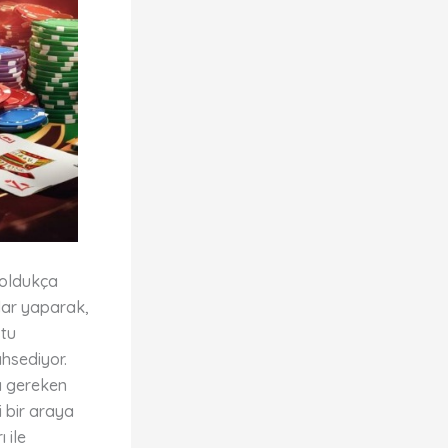
 oldukça
mlar yaparak,
stu
ahsediyor.
sı gereken
i bir araya
 ile