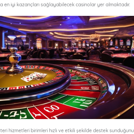
ına en iyi kazançları sağlayabilecek casinolar yer almaktadır.
teri hizmetleri birimleri hızlı ve etkili şekilde destek sunduğunu