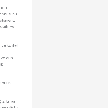
ında
n bonusunu
celemeniz
bilir ve
ve kaliteli
 ve aynı
r.
u oyun
ız. En iyi
üvenilir bir