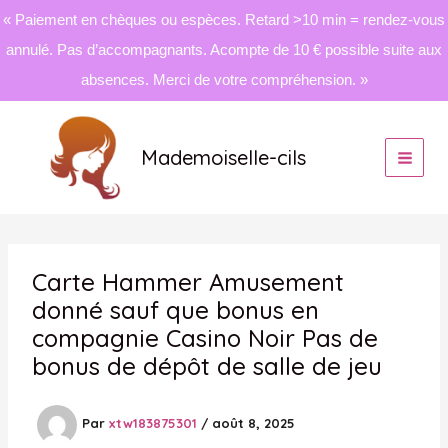
« Paiement en chèques ou espèces. Retard >10 min = rendez-vous
annulé. Pas d’accompagnants. Acompte de 10 € possible suite aux
absences. Merci de votre compréhension. »
Aller
au
Mademoiselle-cils
contenu
Carte Hammer Amusement
donné sauf que bonus en
compagnie Casino Noir Pas de
bonus de dépôt de salle de jeu
Par
xtw183875301
/
août 8, 2025