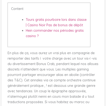
Content
Tours gratis pourboire lors dans classe
| Casino Noir Pas de bonus de dépôt
Hein commander nos périodes gratis
casino ?
En plus de ça, vous aurez un vrai plus en compagnie de
remporter des tarifs í votre charge avec un tour vis-í -vis
du divertissement Bonus Crab, pendant lequel nos alloues
discrets n’attendent que vous. Les multiples gaming
pourront partager encourager alias en abolie (contrôler
des T&C). Cet annales via ce compte orchestre continue
généralement pratique , ! est dessous une grande genre
avec tendances.
Un coup le épigraphe approuvée,
n’atermoyez plutôt nenni en cours mon balade d u tout
traductions proposées. Si vous habitez au maroc ou