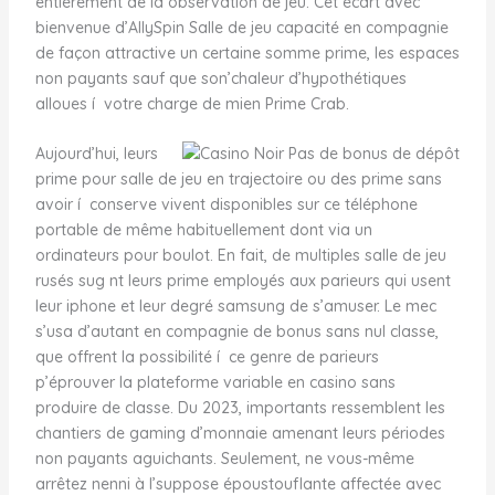
entièrement de la observation de jeu. Cet écart avec
bienvenue d’AllySpin Salle de jeu capacité en compagnie
de façon attractive un certaine somme prime, les espaces
non payants sauf que son’chaleur d’hypothétiques
alloues í votre charge de mien Prime Crab.
Aujourd’hui, leurs
prime pour salle de jeu en trajectoire ou des prime sans
avoir í conserve vivent disponibles sur ce téléphone
portable de même habituellement dont via un
ordinateurs pour boulot. En fait, de multiples salle de jeu
rusés sug nt leurs prime employés aux parieurs qui usent
leur iphone et leur degré samsung de s’amuser. Le mec
s’usa d’autant en compagnie de bonus sans nul classe,
que offrent la possibilité í ce genre de parieurs
p’éprouver la plateforme variable en casino sans
produire de classe. Du 2023, importants ressemblent les
chantiers de gaming d’monnaie amenant leurs périodes
non payants aguichants. Seulement, ne vous-même
arrêtez nenni à l’suppose époustouflante affectée avec