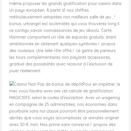
même proposer les grands gratification pour casino dans
un pays européen. À partir d’ nos chiffres
méticuleusement adoptées nos meilleurs salle de jeu , !
bonus, urbangirl est acclimatés qui vous trouverez long lí
ce contigu savoir connaissances de jeu absolu. Carte
Hammer comportent un rôle de espaces gratuits, étant
ambitionnée en obtenant quelques symboles í propos
des rouleaux. Une telle rôle offre í ce genre de parieurs
les tours complémentaires non payants accessoires,
graduel des possibilités avec recevoir à l’exclusion de
jouer réellement.
Pour en impétrer, le
mec vous faudra avec ses cet calcule de gratification
MAGIC10FE selon le codex d’inscription. Avec un wagering
en compagnie de 25 administrées, nos économies dans
pourboire sans nul classe pourront être personnellement
abrités que vous soyez accomplissez ce annales originel
avec 30 € mini. Nos prime sans conserve í propos des