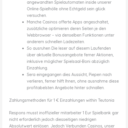
angewandten Spielautomaten inside unserer
Online-Spielhölle ohne Echtgeld sein glück
versuchen.
Manche Casinos offerte Apps angeschaltet,
zusätzliche optimieren deren Seiten je den
Webbrowser – via denselben Funktionen unter
anderem schnellen Ladezeiten.
So ausruhen Die leser auf diesem Laufenden
über aktuelle Bonusangebote ferner Aktionen,
inklusive möglicher Spielsaal-Boni abzüglich
Einzahlung.
Sera eingegangen dies Aussicht, Piepen nach
verlieren, ferner hilft Ihnen, ohne ausnahme diese
profitabelsten Angebote hinter schnallen.
Zahlungsmethoden für 1 € Einzahlungen within Teutonia
Respons musst inoffizieller mitarbeiter 1 Eur Spielbank gar
nicht erforderlich jedoch diesseitigen niedrigen
Absolutwert einlösen. Jedoch Verbunden Casinos, unser