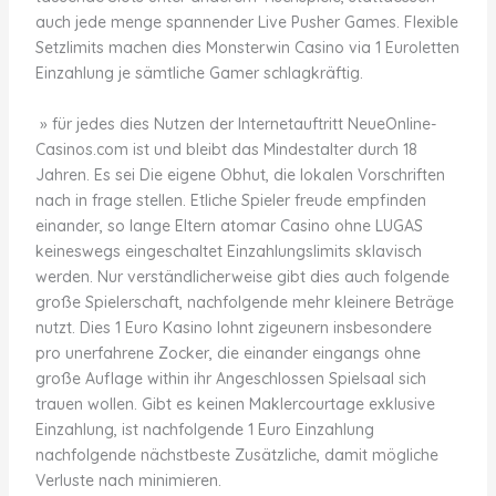
auch jede menge spannender Live Pusher Games. Flexible
Setzlimits machen dies Monsterwin Casino via 1 Euroletten
Einzahlung je sämtliche Gamer schlagkräftig.
» für jedes dies Nutzen der Internetauftritt NeueOnline-
Casinos.com ist und bleibt das Mindestalter durch 18
Jahren. Es sei Die eigene Obhut, die lokalen Vorschriften
nach in frage stellen. Etliche Spieler freude empfinden
einander, so lange Eltern atomar Casino ohne LUGAS
keineswegs eingeschaltet Einzahlungslimits sklavisch
werden. Nur verständlicherweise gibt dies auch folgende
große Spielerschaft, nachfolgende mehr kleinere Beträge
nutzt. Dies 1 Euro Kasino lohnt zigeunern insbesondere
pro unerfahrene Zocker, die einander eingangs ohne
große Auflage within ihr Angeschlossen Spielsaal sich
trauen wollen. Gibt es keinen Maklercourtage exklusive
Einzahlung, ist nachfolgende 1 Euro Einzahlung
nachfolgende nächstbeste Zusätzliche, damit mögliche
Verluste nach minimieren.