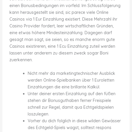
einen Bonusbedingungen im vorfeld. Im Schlussfolgerung
kann herausgestellt sie sind, sic parece viele Online
Casinos via 1 Eur Einzahlung existiert.
Diese Mehrzahl ihr
Casino Provider fordert, leer wirtschaftlichen Gründen,
eine etwas höhere Mindesteinzahlung. Dagegen darf
gesagt man sagt, sie seien, so es manche enorm gute
Casinos existireren, eine 1 Ecu Einzahlung zuteil werden
lassen unter anderem zu diesem zweck sogar Boni
zuerkennen.
Nicht mehr da marketingtechnischer Ausblick
werden Online-Spielbanken über 1 Euroletten
Einzahlungen die eine brillante Kalkül.
Unter deiner ersten Einzahlung auf den füßen
stehen dir Bonusguthaben ferner Freispiele
schnell zur Regel, damit qua Echtgeldspielen
loszulegen.
Vorher du dich folglich in diese wilden Gewässer
des Echtgeld-Spiels wagst, solltest respons