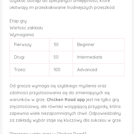
uzyskać dostęp do specjalnych umiejętności, które
ułatwiają im przeskakiwanie trudniejszych przeszkód.
Etap gry
Wartość zakładu
Wymagania
Pierwszy
30
Beginner
Drugi
50
Intermediate
Trzeci
100
Advanced
Od gracza wymaga się szybkiego myślenia oraz
zdolności przystosowania się do zmieniających się
warunków w grze.
Chicken Road app
jest nie tylko grą
zręcznościową, ale również wciągającą przygodą, która
zapewnia wiele niezapomnianych chwil. Odpowiedzialny
za zakłady wybór staje się kluczowy dla sukcesu w grze.
Dlaczego warto grać w Chicken Road?