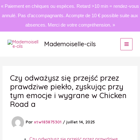
« Paiement en chèques ou espèces. Retard >10 min = rendez-vous
annulé. Pas d’accompagnants. Acompte de 10 € possible suite aux
absences. Merci de votre compréhension. »
Aller
au
Mademoiselle-cils
contenu
Czy odważysz się przejść przez
prawdziwe piekło, zyskując przy
tym emocje i wygrane w Chicken
Road a
Par
xtw183875301
/
juillet 14, 2025
Czy odważysz się przejść przez prawdziwe