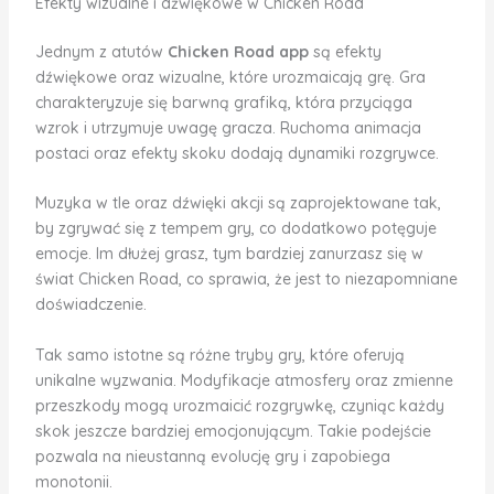
Efekty wizualne i dźwiękowe w Chicken Road
Jednym z atutów
Chicken Road app
są efekty
dźwiękowe oraz wizualne, które urozmaicają grę. Gra
charakteryzuje się barwną grafiką, która przyciąga
wzrok i utrzymuje uwagę gracza. Ruchoma animacja
postaci oraz efekty skoku dodają dynamiki rozgrywce.
Muzyka w tle oraz dźwięki akcji są zaprojektowane tak,
by zgrywać się z tempem gry, co dodatkowo potęguje
emocje. Im dłużej grasz, tym bardziej zanurzasz się w
świat Chicken Road, co sprawia, że jest to niezapomniane
doświadczenie.
Tak samo istotne są różne tryby gry, które oferują
unikalne wyzwania. Modyfikacje atmosfery oraz zmienne
przeszkody mogą urozmaicić rozgrywkę, czyniąc każdy
skok jeszcze bardziej emocjonującym. Takie podejście
pozwala na nieustanną evolucję gry i zapobiega
monotonii.