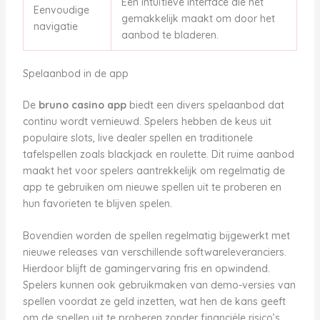
Een intuïtieve interface die het
Eenvoudige
gemakkelijk maakt om door het
navigatie
aanbod te bladeren.
Spelaanbod in de app
De
bruno casino app
biedt een divers spelaanbod dat
continu wordt vernieuwd. Spelers hebben de keus uit
populaire slots, live dealer spellen en traditionele
tafelspellen zoals blackjack en roulette. Dit ruime aanbod
maakt het voor spelers aantrekkelijk om regelmatig de
app te gebruiken om nieuwe spellen uit te proberen en
hun favorieten te blijven spelen.
Bovendien worden de spellen regelmatig bijgewerkt met
nieuwe releases van verschillende softwareleveranciers.
Hierdoor blijft de gamingervaring fris en opwindend.
Spelers kunnen ook gebruikmaken van demo-versies van
spellen voordat ze geld inzetten, wat hen de kans geeft
om de spellen uit te proberen zonder financiële risico’s.