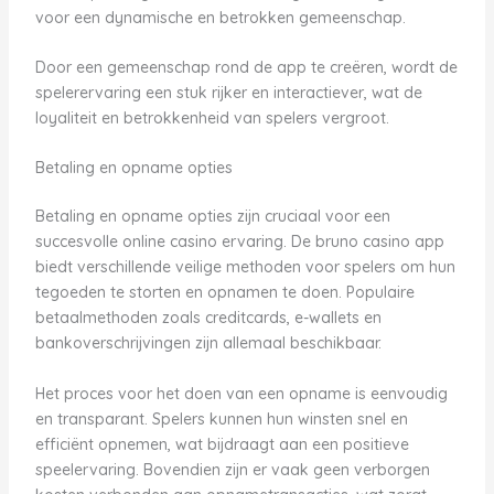
voor een dynamische en betrokken gemeenschap.
Door een gemeenschap rond de app te creëren, wordt de
spelerervaring een stuk rijker en interactiever, wat de
loyaliteit en betrokkenheid van spelers vergroot.
Betaling en opname opties
Betaling en opname opties zijn cruciaal voor een
succesvolle online casino ervaring. De bruno casino app
biedt verschillende veilige methoden voor spelers om hun
tegoeden te storten en opnamen te doen. Populaire
betaalmethoden zoals creditcards, e-wallets en
bankoverschrijvingen zijn allemaal beschikbaar.
Het proces voor het doen van een opname is eenvoudig
en transparant. Spelers kunnen hun winsten snel en
efficiënt opnemen, wat bijdraagt aan een positieve
speelervaring. Bovendien zijn er vaak geen verborgen