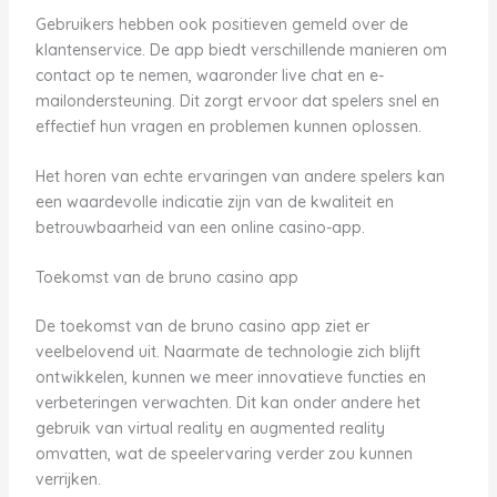
Gebruikers hebben ook positieven gemeld over de
klantenservice. De app biedt verschillende manieren om
contact op te nemen, waaronder live chat en e-
mailondersteuning. Dit zorgt ervoor dat spelers snel en
effectief hun vragen en problemen kunnen oplossen.
Het horen van echte ervaringen van andere spelers kan
een waardevolle indicatie zijn van de kwaliteit en
betrouwbaarheid van een online casino-app.
Toekomst van de bruno casino app
De toekomst van de bruno casino app ziet er
veelbelovend uit. Naarmate de technologie zich blijft
ontwikkelen, kunnen we meer innovatieve functies en
verbeteringen verwachten. Dit kan onder andere het
gebruik van virtual reality en augmented reality
omvatten, wat de speelervaring verder zou kunnen
verrijken.