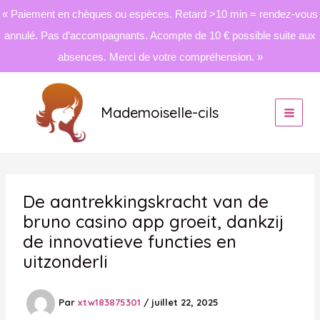
« Paiement en chèques ou espèces. Retard >10 min = rendez-vous
annulé. Pas d’accompagnants. Acompte de 10 € possible suite aux
absences. Merci de votre compréhension. »
Aller
au
Mademoiselle-cils
contenu
De aantrekkingskracht van de
bruno casino app groeit, dankzij
de innovatieve functies en
uitzonderli
Par
xtw183875301
/
juillet 22, 2025