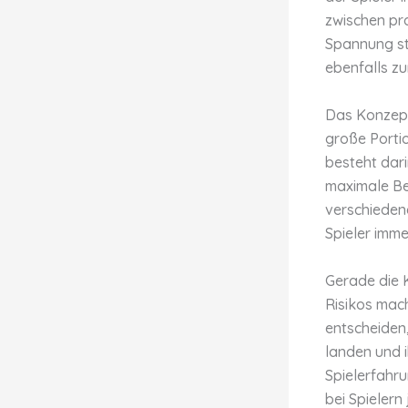
zwischen pra
Spannung st
ebenfalls z
Das Konzept
große Portio
besteht dari
maximale Bel
verschieden
Spieler imme
Gerade die 
Risikos mach
entscheiden,
landen und i
Spielerfahru
bei Spielern