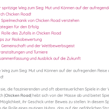
r spritzige Weg zum Sieg: Mut und Können auf der aufregend
rch Chicken Road!
e Spielmechanik von Chicken Road verstehen
ategien für den Erfolg
 Rolle des Zufalls in Chicken Road
pps zur Risikobewertung
e Gemeinschaft und der Wettbewerbsgeist
ranstaltungen und Turniere
sammenfassung und Ausblick auf die Zukunft
ge Weg zum Sieg: Mut und Können auf der aufregenden Reise 
d!
sie, die faszinierenden und oft abenteuerlichen Spiele in der 
h |
Chicken Road
| hebt sich von der Masse ab und bietet Spie
öglichkeit, ihr Geschick unter Beweis zu stellen. In diesem Sp
in die Rolle eines mutigen Huhns, das auf der gefährlichen St