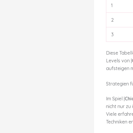
1
2
3
Diese Tabell
Levels von |
aufsteigen 
Strategien f
Im Spiel |
Chi
nicht nur z
Viele erfahr
Techniken en