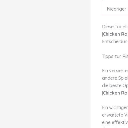
Niedriger 
Diese Tabell
|
Chicken R
Entscheidung
Tipps zur R
Ein versiert
andere Spiel
die beste Op
|
Chicken R
Ein wichtige
erwartete Ve
eine effekti