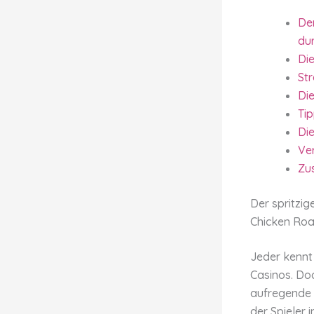
De
du
Di
Str
Die
Ti
Di
Ve
Zu
Der spritzi
Chicken Roa
Jeder kennt 
Casinos. Doc
aufregende M
der Spieler 