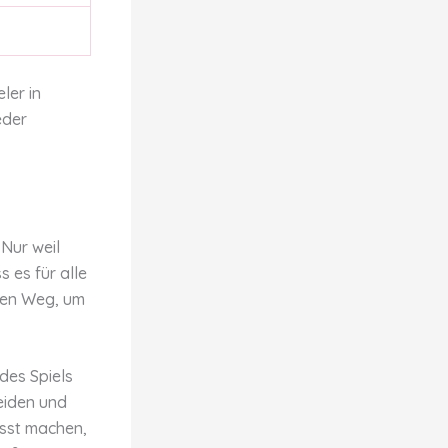
ler in
eder
 Nur weil
s es für alle
eren Weg, um
 des Spiels
eiden und
wusst machen,