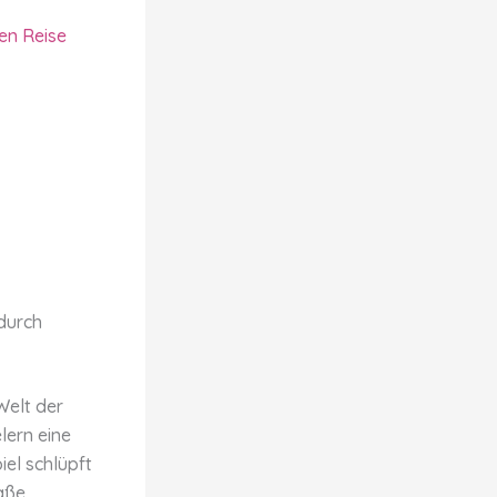
en Reise
durch
Welt der
lern eine
iel schlüpft
raße