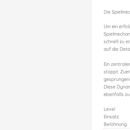
Die Spielme
Um ein erfolg
Spielmechani
schnell zu e
auf die Deta
Ein zentrale
stoppt. Zuer
gesprungene
Diese Dynami
ebenfalls z
Level
Einsatz
Belohnung