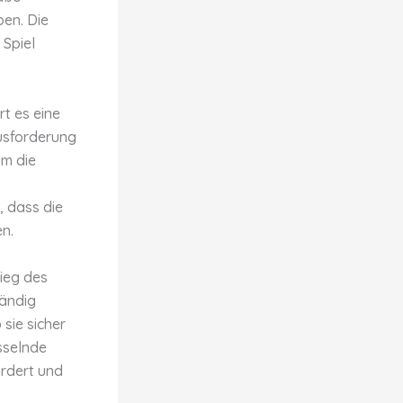
pen. Die
 Spiel
rt es eine
ausforderung
um die
, dass die
en.
ieg des
tändig
 sie sicher
sselnde
ordert und