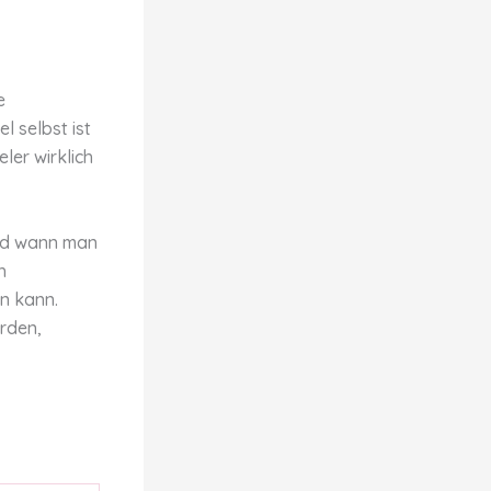
e
l selbst ist
ler wirklich
und wann man
h
n kann.
erden,