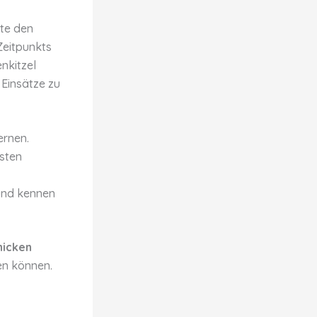
lte den
Zeitpunkts
nkitzel
 Einsätze zu
ernen.
sten
 und kennen
hicken
en können.