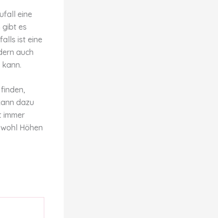
ufall eine
 gibt es
lls ist eine
ndern auch
n kann.
 finden,
 kann dazu
t immer
sowohl Höhen