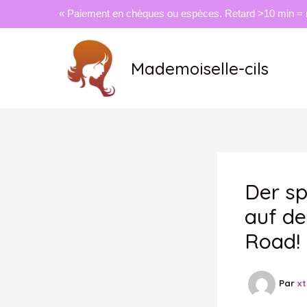
« Paiement en chèques ou espèces. Retard >10 min = 
Aller
au
Mademoiselle-cils
contenu
Der sp
auf de
Road!
Par
x