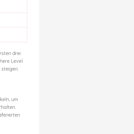
rsten drei
öhere Level
 steigen.
ckeln, um
halten.
ferierten