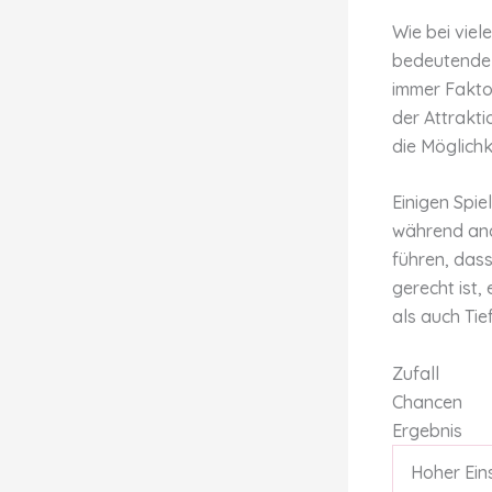
Wie bei viel
bedeutende 
immer Faktor
der Attrakti
die Möglichk
Einigen Spie
während and
führen, dass
gerecht ist,
als auch Tie
Zufall
Chancen
Ergebnis
Hoher Ein