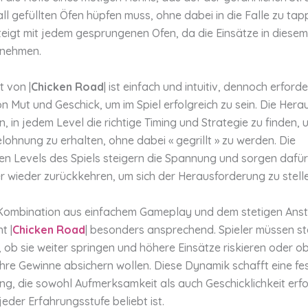
ll gefüllten Öfen hüpfen muss, ohne dabei in die Falle zu tap
eigt mit jedem gesprungenen Ofen, da die Einsätze in diesem
unehmen.
 von |
Chicken Road
| ist einfach und intuitiv, dennoch erforde
n Mut und Geschick, um im Spiel erfolgreich zu sein. Die Her
n, in jedem Level die richtige Timing und Strategie zu finden, 
ohnung zu erhalten, ohne dabei « gegrillt » zu werden. Die
en Levels des Spiels steigern die Spannung und sorgen dafür
r wieder zurückkehren, um sich der Herausforderung zu stell
Kombination aus einfachem Gameplay und dem stetigen Anst
t |
Chicken Road
| besonders ansprechend. Spieler müssen s
 ob sie weiter springen und höhere Einsätze riskieren oder ob
hre Gewinne absichern wollen. Diese Dynamik schafft eine fe
ng, die sowohl Aufmerksamkeit als auch Geschicklichkeit erf
 jeder Erfahrungsstufe beliebt ist.