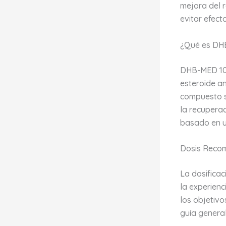
mejora del r
evitar efect
¿Qué es DH
DHB-MED 100,
esteroide an
compuesto s
la recuperac
basado en u
Dosis Reco
La dosifica
la experienc
los objetivo
guía general