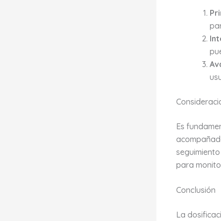
Pri
par
In
pu
Av
us
Consideraci
Es fundamen
acompañada 
seguimiento 
para monitor
Conclusión
La dosifica