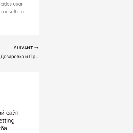
ecides usar
 consulta a
SUIVANT
Прегнил Органон: Дозировка и Применение
ой сайт
etting
уба