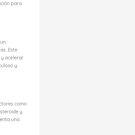
ación para
 un
as. Este
 y acelerar
culoso y
actores como
esteroide y
senta una