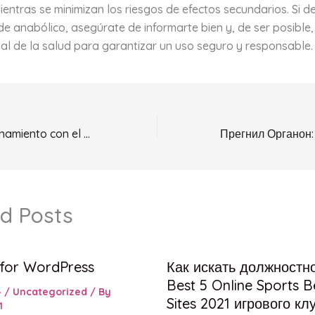
ientras se minimizan los riesgos de efectos secundarios. Si d
de anabólico, asegúrate de informarte bien y, de ser posible,
al de la salud para garantizar un uso seguro y responsable.
Potencia tu Entrenamiento con el Pre-Workout Booster Powder 420 g de Biaxol Supplements
d Posts
 for WordPress
Как искать должностн
Best 5 Online Sports B
4
/
Uncategorized
/ By
Sites 2021 игрового кл
1