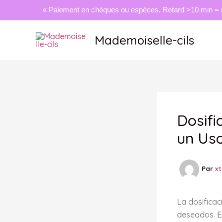
« Paiement en chèques ou espèces. Retard >10 min = 
Aller
Mademoiselle-cils
au
contenu
Dosifi
un Uso
Par
x
La dosifica
deseados. E