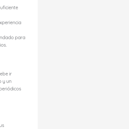
uficiente
xperiencia
endado para
ios.
ebe ir
o y un
periódicos
us