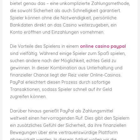
bietet genau das – eine unkomplizierte Zahlungsmethode,
die sowohl Sicherheit als auch Schnelligkeit garantiert.
Spieler können ohne die Notwendigkeit, persönliche
Bankdaten direkt an das Casino weiterzugeben, ein
Konto eröffnen und Einzahlungen vornehmen.
Die Vorteile des Spielens in einem
online casino paypal
sind vielfältig. Während einige Spieler zum Spaß spielen,
suchen andere nach der Möglichkeit, echtes Geld zu
gewinnen. In dieser Kombination aus Unterhaltung und
finanzieller Chance liegt der Reiz vieler Online-Casinos.
PayPal erleichtert diesen Prozess durch sofortige
Transaktionen, sodass Spieler schnell auf ihr Geld
zugreifen können.
Darüber hinaus genießt PayPal als Zahlungsmittel
weltweit einen hervorragenden Ruf. Dies gibt den Spielern
ein zusätzliches Gefühl der Sicherheit, da ihre finanziellen
Bewegungen über eine vertrauenswürdige Plattform
abgewickelt werden. In diesem Artikel wollen wir die