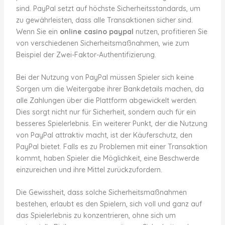
sind. PayPal setzt auf höchste Sicherheitsstandards, um
zu gewährleisten, dass alle Transaktionen sicher sind.
Wenn Sie ein
online casino paypal
nutzen, profitieren Sie
von verschiedenen Sicherheitsmaßnahmen, wie zum
Beispiel der Zwei-Faktor-Authentifizierung.
Bei der Nutzung von PayPal müssen Spieler sich keine
Sorgen um die Weitergabe ihrer Bankdetails machen, da
alle Zahlungen über die Plattform abgewickelt werden.
Dies sorgt nicht nur für Sicherheit, sondern auch für ein
besseres Spielerlebnis. Ein weiterer Punkt, der die Nutzung
von PayPal attraktiv macht, ist der Käuferschutz, den
PayPal bietet. Falls es zu Problemen mit einer Transaktion
kommt, haben Spieler die Möglichkeit, eine Beschwerde
einzureichen und ihre Mittel zurückzufordern.
Die Gewissheit, dass solche Sicherheitsmaßnahmen
bestehen, erlaubt es den Spielern, sich voll und ganz auf
das Spielerlebnis zu konzentrieren, ohne sich um