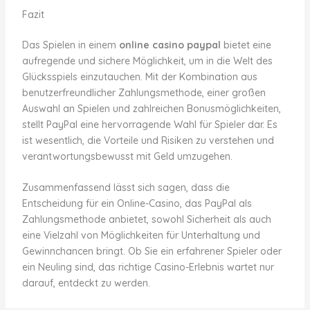
Fazit
Das Spielen in einem
online casino paypal
bietet eine
aufregende und sichere Möglichkeit, um in die Welt des
Glücksspiels einzutauchen. Mit der Kombination aus
benutzerfreundlicher Zahlungsmethode, einer großen
Auswahl an Spielen und zahlreichen Bonusmöglichkeiten,
stellt PayPal eine hervorragende Wahl für Spieler dar. Es
ist wesentlich, die Vorteile und Risiken zu verstehen und
verantwortungsbewusst mit Geld umzugehen.
Zusammenfassend lässt sich sagen, dass die
Entscheidung für ein Online-Casino, das PayPal als
Zahlungsmethode anbietet, sowohl Sicherheit als auch
eine Vielzahl von Möglichkeiten für Unterhaltung und
Gewinnchancen bringt. Ob Sie ein erfahrener Spieler oder
ein Neuling sind, das richtige Casino-Erlebnis wartet nur
darauf, entdeckt zu werden.