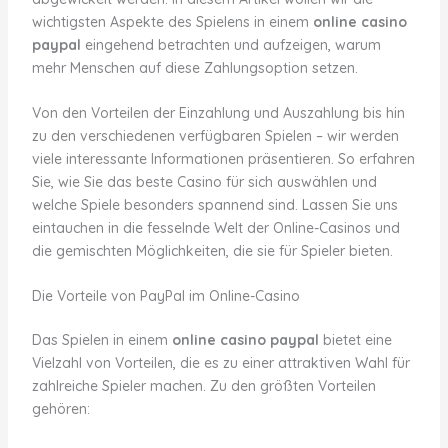
wichtigsten Aspekte des Spielens in einem
online casino
paypal
eingehend betrachten und aufzeigen, warum
mehr Menschen auf diese Zahlungsoption setzen.
Von den Vorteilen der Einzahlung und Auszahlung bis hin
zu den verschiedenen verfügbaren Spielen – wir werden
viele interessante Informationen präsentieren. So erfahren
Sie, wie Sie das beste Casino für sich auswählen und
welche Spiele besonders spannend sind. Lassen Sie uns
eintauchen in die fesselnde Welt der Online-Casinos und
die gemischten Möglichkeiten, die sie für Spieler bieten.
Die Vorteile von PayPal im Online-Casino
Das Spielen in einem
online casino paypal
bietet eine
Vielzahl von Vorteilen, die es zu einer attraktiven Wahl für
zahlreiche Spieler machen. Zu den größten Vorteilen
gehören: