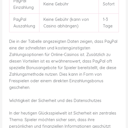
PayPal
Keine Gebühr
Sofort
Einzahlung
PayPal
Keine Gebühr (kann von
1-3
Auszahlung
Casino abhängen)
Tage
Die in der Tabelle angezeigten Daten zeigen, dass PayPal
eine der schnellsten und kostengünstigsten
Zahlungsoptionen für Online-Casinos ist. Zusätzlich zu
diesen Vorteilen ist es erwähnenswert, dass PayPal oft
spezielle Bonusangebote für Spieler bereitstellt, die diese
Zahlungsmethode nutzen. Dies kann in Form von
Freispielen oder einem direkten Einzahlungsbonus
geschehen.
Wichtigkeit der Sicherheit und des Datenschutzes
In der heutigen Glücksspielwelt ist Sicherheit ein zentrales
Thema. Spieler möchten sicher sein, dass ihre
persönlichen und finanziellen Informationen geschützt