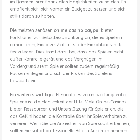
im Rahmen ihrer finanziellen Möglichkeiten zu spielen. Es
empfiehlt sich, sich vorher ein Budget zu setzen und sich
strikt daran zu halten.
Die meisten seriösen
online casino paypal
bieten
Funktionen zur Selbstbeschränkung an, die es Spielern
ermöglichen, Einsätze, Zeitlimits oder Einzahlungslimits
festzulegen. Dies trägt dazu bei, dass das Spielen nicht
außer Kontrolle gerät und das Vergnügen im
Vordergrund steht. Spieler sollten zudem regelmäßig
Pausen einlegen und sich der Risiken des Spielens
bewusst sein.
Ein weiteres wichtiges Element des verantwortungsvollen
Spielens ist die Möglichkeit der Hilfe. Viele Online-Casinos
bieten Ressourcen und Unterstützung für Spieler an, die
das Gefühl haben, die Kontrolle über ihr Spielverhalten zu
verlieren. Wenn Sie die Anzeichen von Spielsucht erkennen,
sollten Sie sofort professionelle Hilfe in Anspruch nehmen.