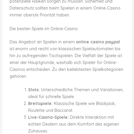
potenzielle Risiken sorgen zu müssen. Sicherheit und
Datenschutz sollten beim Spielen in einem Online-Casino
immer oberste Priorität haben.
Die besten Spiele im Online-Casino
Das Angebot an Spielen in einem
online casino paypal
ist enorm und reicht von klassischen Spielautomaten bis
hin zu aufregenden Tischspielen. Die Vielfalt der Spiele ist
einer der Hauptgründe, weshalb sich Spieler für Online-
Casinos entscheiden. Zu den beliebtesten Spielkategorien
gehören:
Slots:
Unterschiedliche Themen und Variationen,
ideal für schnelle Spiele.
Brettspiele:
Klassische Spiele wie Blackjack,
Roulette und Baccarat.
Live-Casino-Spiele:
Direkte Interaktion mit
echten Dealern aus dem Komfort des eigenen
Zuhauses.