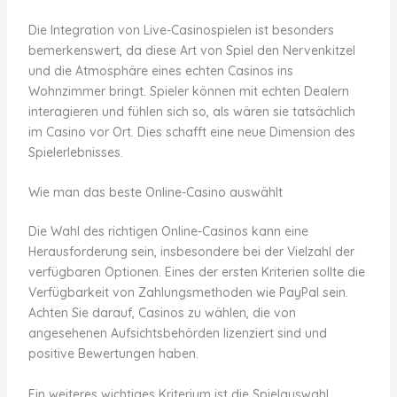
Die Integration von Live-Casinospielen ist besonders
bemerkenswert, da diese Art von Spiel den Nervenkitzel
und die Atmosphäre eines echten Casinos ins
Wohnzimmer bringt. Spieler können mit echten Dealern
interagieren und fühlen sich so, als wären sie tatsächlich
im Casino vor Ort. Dies schafft eine neue Dimension des
Spielerlebnisses.
Wie man das beste Online-Casino auswählt
Die Wahl des richtigen Online-Casinos kann eine
Herausforderung sein, insbesondere bei der Vielzahl der
verfügbaren Optionen. Eines der ersten Kriterien sollte die
Verfügbarkeit von Zahlungsmethoden wie PayPal sein.
Achten Sie darauf, Casinos zu wählen, die von
angesehenen Aufsichtsbehörden lizenziert sind und
positive Bewertungen haben.
Ein weiteres wichtiges Kriterium ist die Spielauswahl.