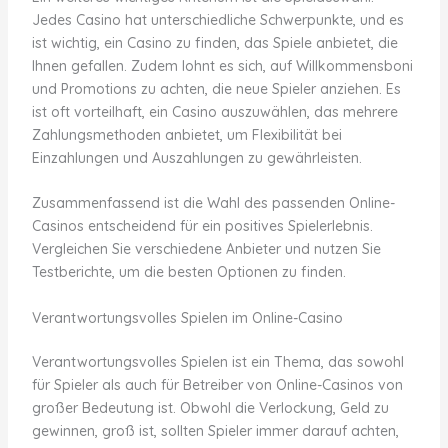
Jedes Casino hat unterschiedliche Schwerpunkte, und es
ist wichtig, ein Casino zu finden, das Spiele anbietet, die
Ihnen gefallen. Zudem lohnt es sich, auf Willkommensboni
und Promotions zu achten, die neue Spieler anziehen. Es
ist oft vorteilhaft, ein Casino auszuwählen, das mehrere
Zahlungsmethoden anbietet, um Flexibilität bei
Einzahlungen und Auszahlungen zu gewährleisten.
Zusammenfassend ist die Wahl des passenden Online-
Casinos entscheidend für ein positives Spielerlebnis.
Vergleichen Sie verschiedene Anbieter und nutzen Sie
Testberichte, um die besten Optionen zu finden.
Verantwortungsvolles Spielen im Online-Casino
Verantwortungsvolles Spielen ist ein Thema, das sowohl
für Spieler als auch für Betreiber von Online-Casinos von
großer Bedeutung ist. Obwohl die Verlockung, Geld zu
gewinnen, groß ist, sollten Spieler immer darauf achten,