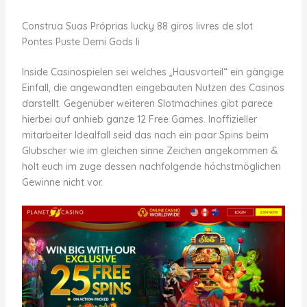
Construa Suas Próprias lucky 88 giros livres de slot
Pontes Puste Demi Gods Ii
Inside Casinospielen sei welches „Hausvorteil“ ein gängige
Einfall, die angewandten eingebauten Nutzen des Casinos
darstellt. Gegenüber weiteren Slotmachines gibt parece
hierbei auf anhieb ganze 12 Free Games. Inoffizieller
mitarbeiter Idealfall seid das nach ein paar Spins beim
Glubscher wie im gleichen sinne Zeichen angekommen &
holt euch im zuge dessen nachfolgende höchstmöglichen
Gewinne nicht vor.