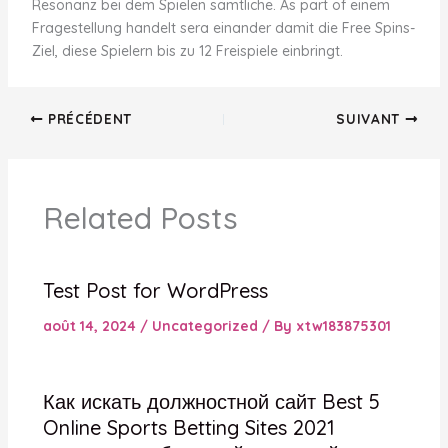
Resonanz bei dem Spielen sämtliche. As part of einem
Fragestellung handelt sera einander damit die Free Spins-
Ziel, diese Spielern bis zu 12 Freispiele einbringt.
PRÉCÉDENT
SUIVANT
Related Posts
Test Post for WordPress
août 14, 2024
/
Uncategorized
/ By
xtw183875301
Как искать должностной сайт Best 5
Online Sports Betting Sites 2021