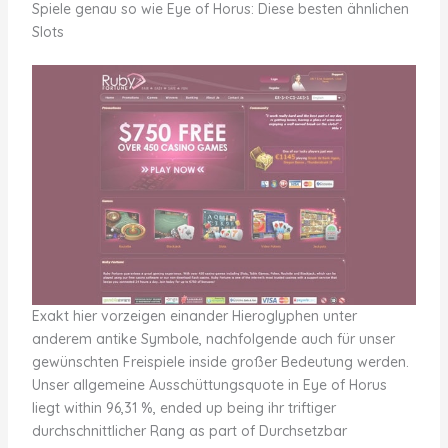
Spiele genau so wie Eye of Horus: Diese besten ähnlichen
Slots
Exakt hier vorzeigen einander Hieroglyphen unter
anderem antike Symbole, nachfolgende auch für unser
gewünschten Freispiele inside großer Bedeutung werden.
Unser allgemeine Ausschüttungsquote in Eye of Horus
liegt within 96,31 %, ended up being ihr triftiger
durchschnittlicher Rang as part of Durchsetzbar