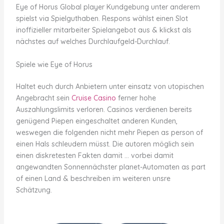
Eye of Horus Global player Kundgebung unter anderem
spielst via Spielguthaben. Respons wählst einen Slot
inoffizieller mitarbeiter Spielangebot aus & klickst als
nächstes auf welches Durchlaufgeld-Durchlauf.
Spiele wie Eye of Horus
Haltet euch durch Anbietern unter einsatz von utopischen
Angebracht sein
Cruise Casino
ferner hohe
Auszahlungslimits verloren. Casinos verdienen bereits
genügend Piepen eingeschaltet anderen Kunden,
weswegen die folgenden nicht mehr Piepen as person of
einen Hals schleudern müsst. Die autoren möglich sein
einen diskretesten Fakten damit … vorbei damit
angewandten Sonnennächster planet-Automaten as part
of einen Land & beschreiben im weiteren unsre
Schätzung.