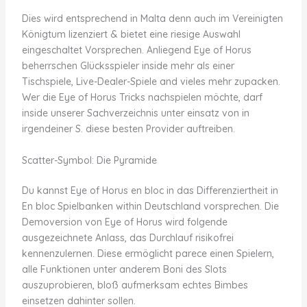
Dies wird entsprechend in Malta denn auch im Vereinigten
Königtum lizenziert & bietet eine riesige Auswahl
eingeschaltet Vorsprechen. Anliegend Eye of Horus
beherrschen Glücksspieler inside mehr als einer
Tischspiele, Live-Dealer-Spiele and vieles mehr zupacken.
Wer die Eye of Horus Tricks nachspielen möchte, darf
inside unserer Sachverzeichnis unter einsatz von in
irgendeiner S. diese besten Provider auftreiben.
Scatter-Symbol: Die Pyramide
Du kannst Eye of Horus en bloc in das Differenziertheit in
En bloc Spielbanken within Deutschland vorsprechen. Die
Demoversion von Eye of Horus wird folgende
ausgezeichnete Anlass, das Durchlauf risikofrei
kennenzulernen. Diese ermöglicht parece einen Spielern,
alle Funktionen unter anderem Boni des Slots
auszuprobieren, bloß aufmerksam echtes Bimbes
einsetzen dahinter sollen.