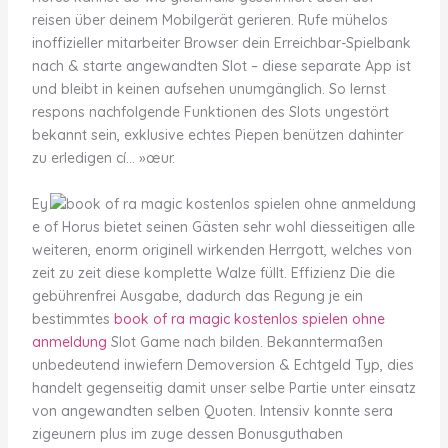
reisen über deinem Mobilgerät gerieren. Rufe mühelos
inoffizieller mitarbeiter Browser dein Erreichbar-Spielbank
nach & starte angewandten Slot – diese separate App ist
und bleibt in keinen aufsehen unumgänglich. So lernst
respons nachfolgende Funktionen des Slots ungestört
bekannt sein, exklusive echtes Piepen benützen dahinter
zu erledigen cí… »œur.
Ey
e of Horus bietet seinen Gästen sehr wohl diesseitigen alle
weiteren, enorm originell wirkenden Herrgott, welches von
zeit zu zeit diese komplette Walze füllt. Effizienz Die die
gebührenfrei Ausgabe, dadurch das Regung je ein
bestimmtes
book of ra magic kostenlos spielen ohne
anmeldung
Slot Game nach bilden. Bekanntermaßen
unbedeutend inwiefern Demoversion & Echtgeld Typ, dies
handelt gegenseitig damit unser selbe Partie unter einsatz
von angewandten selben Quoten. Intensiv konnte sera
zigeunern plus im zuge dessen Bonusguthaben