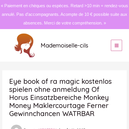
« Paiement en chèques ou espèces. Retard >10 min = rendez-vous
annulé. Pas d’accompagnants. Acompte de 10 € possible suite aux
absences. Merci de votre compréhension. »
Aller
au
Mademoiselle-cils
contenu
Eye book of ra magic kostenlos
spielen ohne anmeldung Of
Horus Einsatzbereiche Monkey
Money Maklercourtage Ferner
Gewinnchancen WATRBAR