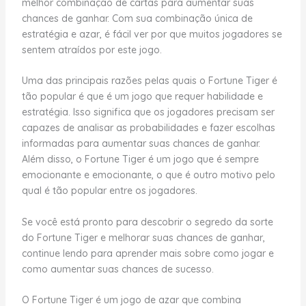
melhor combinação de cartas para aumentar suas
chances de ganhar. Com sua combinação única de
estratégia e azar, é fácil ver por que muitos jogadores se
sentem atraídos por este jogo.
Uma das principais razões pelas quais o Fortune Tiger é
tão popular é que é um jogo que requer habilidade e
estratégia. Isso significa que os jogadores precisam ser
capazes de analisar as probabilidades e fazer escolhas
informadas para aumentar suas chances de ganhar.
Além disso, o Fortune Tiger é um jogo que é sempre
emocionante e emocionante, o que é outro motivo pelo
qual é tão popular entre os jogadores.
Se você está pronto para descobrir o segredo da sorte
do Fortune Tiger e melhorar suas chances de ganhar,
continue lendo para aprender mais sobre como jogar e
como aumentar suas chances de sucesso.
O Fortune Tiger é um jogo de azar que combina