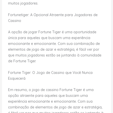
muitos jogadores.
Fortunetiger: A Opcional Atraente para Jogadores de
Cassino
A opção de jogar Fortune Tiger é uma oportunidade
única para aqueles que buscam uma experiência
emocionante e emocionante. Com sua combinação de
elementos de jogo de azar e estratégia, é fácil ver por
que muitos jogadores estão se juntando à comunidade
de Fortune Tiger.
Fortune Tiger: O Jogo de Cassino que Você Nunca
Esquecerá
Em resumo, o jogo de cassino Fortune Tiger é uma
opção atraente para aqueles que buscam uma
experiência emocionante e emocionante. Com sua
combinação de elementos de jogo de azar e estratégia,
é fácil ver por que muitos jogadores estão se juntando à