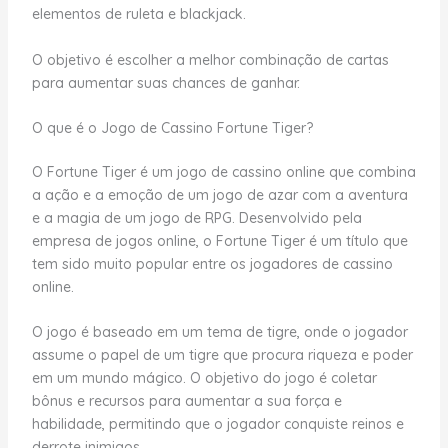
elementos de ruleta e blackjack.
O objetivo é escolher a melhor combinação de cartas
para aumentar suas chances de ganhar.
O que é o Jogo de Cassino Fortune Tiger?
O Fortune Tiger é um jogo de cassino online que combina
a ação e a emoção de um jogo de azar com a aventura
e a magia de um jogo de RPG. Desenvolvido pela
empresa de jogos online, o Fortune Tiger é um título que
tem sido muito popular entre os jogadores de cassino
online.
O jogo é baseado em um tema de tigre, onde o jogador
assume o papel de um tigre que procura riqueza e poder
em um mundo mágico. O objetivo do jogo é coletar
bônus e recursos para aumentar a sua força e
habilidade, permitindo que o jogador conquiste reinos e
derrote inimigos.