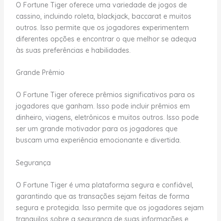
O Fortune Tiger oferece uma variedade de jogos de
cassino, incluindo roleta, blackjack, baccarat e muitos
outros. Isso permite que os jogadores experimentem
diferentes opções e encontrar o que melhor se adequa
às suas preferências e habilidades.
Grande Prêmio
O Fortune Tiger oferece prêmios significativos para os
jogadores que ganham. Isso pode incluir prêmios em
dinheiro, viagens, eletrônicos e muitos outros. Isso pode
ser um grande motivador para os jogadores que
buscam uma experiência emocionante e divertida.
Segurança
O Fortune Tiger é uma plataforma segura e confiável,
garantindo que as transações sejam feitas de forma
segura e protegida. Isso permite que os jogadores sejam
tranquilos sobre a segurança de suas informações e