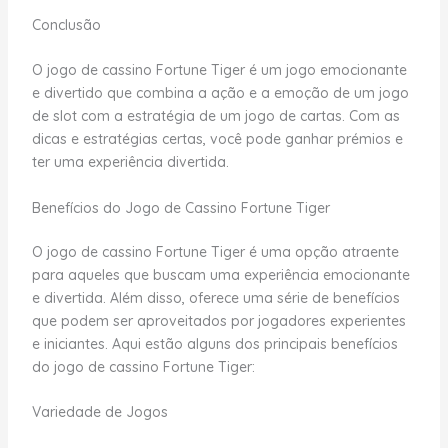
Conclusão
O jogo de cassino Fortune Tiger é um jogo emocionante
e divertido que combina a ação e a emoção de um jogo
de slot com a estratégia de um jogo de cartas. Com as
dicas e estratégias certas, você pode ganhar prémios e
ter uma experiência divertida.
Benefícios do Jogo de Cassino Fortune Tiger
O jogo de cassino Fortune Tiger é uma opção atraente
para aqueles que buscam uma experiência emocionante
e divertida. Além disso, oferece uma série de benefícios
que podem ser aproveitados por jogadores experientes
e iniciantes. Aqui estão alguns dos principais benefícios
do jogo de cassino Fortune Tiger:
Variedade de Jogos