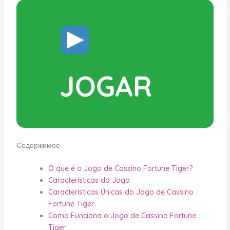
JOGAR
Содержимое
O que é o Jogo de Cassino Fortune Tiger?
Características do Jogo
Características Únicas do Jogo de Cassino
Fortune Tiger
Como Funciona o Jogo de Cassino Fortune
Tiger