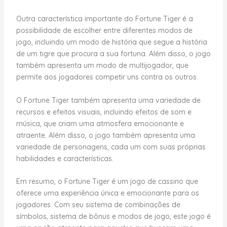
Outra característica importante do Fortune Tiger é a
possibilidade de escolher entre diferentes modos de
jogo, incluindo um modo de história que segue a história
de um tigre que procura a sua fortuna. Além disso, o jogo
também apresenta um modo de multijogador, que
permite aos jogadores competir uns contra os outros.
O Fortune Tiger também apresenta uma variedade de
recursos e efeitos visuais, incluindo efeitos de som e
música, que criam uma atmosfera emocionante e
atraente. Além disso, o jogo também apresenta uma
variedade de personagens, cada um com suas próprias
habilidades e características.
Em resumo, o Fortune Tiger é um jogo de cassino que
oferece uma experiência única e emocionante para os
jogadores. Com seu sistema de combinações de
símbolos, sistema de bônus e modos de jogo, este jogo é