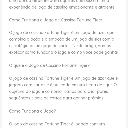
uma opção atraente para aqueles que buscam uma
experiência de jogo de cassino emocionante e atraente.
Como Funciona o Jogo de Cassino Fortune Tiger
O jogo de cassino Fortune Tiger é um jogo de azar que
combina a ação e a emoção de um jogo de slot com a
estratégia de um jogo de cartas. Neste artigo, vamos
explicar como funciona o jogo e como você pode ganhar.
O que é o Jogo de Cassino Fortune Tiger?
O jogo de cassino Fortune Tiger é um jogo de azar que é
jogado com cartas e é baseado em um tema de tigre. O
objetivo do jogo é combinar cartas para criar pares,
sequências e sets de cartas para ganhar prémios.
Como Funciona o Jogo?
O jogo de cassino Fortune Tiger é jogado com um