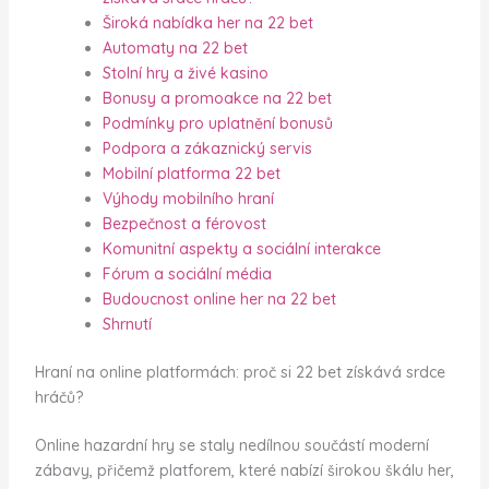
Široká nabídka her na 22 bet
Automaty na 22 bet
Stolní hry a živé kasino
Bonusy a promoakce na 22 bet
Podmínky pro uplatnění bonusů
Podpora a zákaznický servis
Mobilní platforma 22 bet
Výhody mobilního hraní
Bezpečnost a férovost
Komunitní aspekty a sociální interakce
Fórum a sociální média
Budoucnost online her na 22 bet
Shrnutí
Hraní na online platformách: proč si 22 bet získává srdce
hráčů?
Online hazardní hry se staly nedílnou součástí moderní
zábavy, přičemž platforem, které nabízí širokou škálu her,