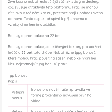
Živé kasino nabízí realističtější zážitek s živými dealery,
což zvyšuje atraktivitu této platformy. Hráči se mohou
cítit jako v reálném kasinu, přestože hrají z pohodlí svého
domova. Tento aspekt přispívá k příjemnému a
vzrušujícímu hernímu zážitku.
Bonusy a promoakce na 22 bet
Bonusy a promoakce jsou klíčovými faktory pro udržení
hráčů a
22 bet
toto chápe. Nabízí různé typy bonusů,
které mohou hráči použít na sázení nebo ke hraní her.
Mezi nejznámější typy bonusů patří:
Typ bonusu
Popis
Bonus pro nové hráče, zpravidla ve
Vstupní
formě procentního navýšení prvního
bonus
vkladu.
Reload
Bonus pro stávající hráče, který nabízí