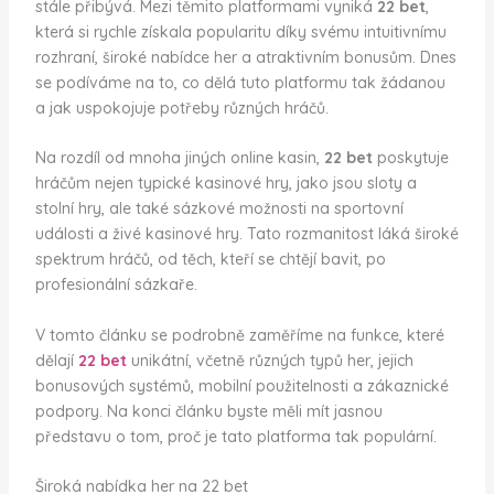
stále přibývá. Mezi těmito platformami vyniká
22 bet
,
která si rychle získala popularitu díky svému intuitivnímu
rozhraní, široké nabídce her a atraktivním bonusům. Dnes
se podíváme na to, co dělá tuto platformu tak žádanou
a jak uspokojuje potřeby různých hráčů.
Na rozdíl od mnoha jiných online kasin,
22 bet
poskytuje
hráčům nejen typické kasinové hry, jako jsou sloty a
stolní hry, ale také sázkové možnosti na sportovní
události a živé kasinové hry. Tato rozmanitost láká široké
spektrum hráčů, od těch, kteří se chtějí bavit, po
profesionální sázkaře.
V tomto článku se podrobně zaměříme na funkce, které
dělají
22 bet
unikátní, včetně různých typů her, jejich
bonusových systémů, mobilní použitelnosti a zákaznické
podpory. Na konci článku byste měli mít jasnou
představu o tom, proč je tato platforma tak populární.
Široká nabídka her na 22 bet