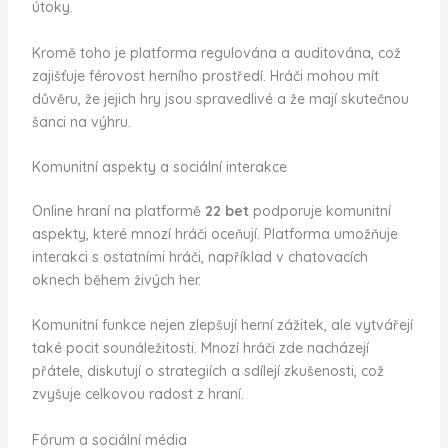
útoky.
Kromě toho je platforma regulována a auditována, což
zajišťuje férovost herního prostředí. Hráči mohou mít
důvěru, že jejich hry jsou spravedlivé a že mají skutečnou
šanci na výhru.
Komunitní aspekty a sociální interakce
Online hraní na platformě
22 bet
podporuje komunitní
aspekty, které mnozí hráči oceňují. Platforma umožňuje
interakci s ostatními hráči, například v chatovacích
oknech během živých her.
Komunitní funkce nejen zlepšují herní zážitek, ale vytvářejí
také pocit sounáležitosti. Mnozí hráči zde nacházejí
přátele, diskutují o strategiích a sdílejí zkušenosti, což
zvyšuje celkovou radost z hraní.
Fórum a sociální média