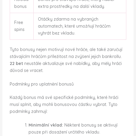
bonus
extra prostředky na další vklady.
Otáčky zdarma na vybraných
Free
automatech, které umožňují hráčům
spins
vyhrát bez vkladu.
Tyto bonusy nejen motivují nové hráče, ale také zaručují
stávajícím hráčům příležitost na zvýšení jejich bankrollu.
22 bet
neustále aktualizuje své nabídky, aby měly hráči
důvod se vracet.
Podmínky pro uplatnění bonusů
Každý bonus má své specifické podmínky, které hráči
musí splnit, aby mohli bonusovou částku vybrat. Tyto
podmínky zahrnují:
Minimální vklad:
Některé bonusy se aktivují
pouze při dosažení určitého vkladu.