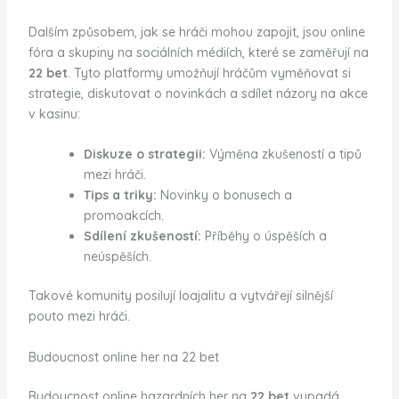
Dalším způsobem, jak se hráči mohou zapojit, jsou online
fóra a skupiny na sociálních médiích, které se zaměřují na
22 bet
. Tyto platformy umožňují hráčům vyměňovat si
strategie, diskutovat o novinkách a sdílet názory na akce
v kasinu:
Diskuze o strategii:
Výměna zkušeností a tipů
mezi hráči.
Tips a triky:
Novinky o bonusech a
promoakcích.
Sdílení zkušeností:
Příběhy o úspěších a
neúspěších.
Takové komunity posilují loajalitu a vytvářejí silnější
pouto mezi hráči.
Budoucnost online her na 22 bet
Budoucnost online hazardních her na
22 bet
vypadá