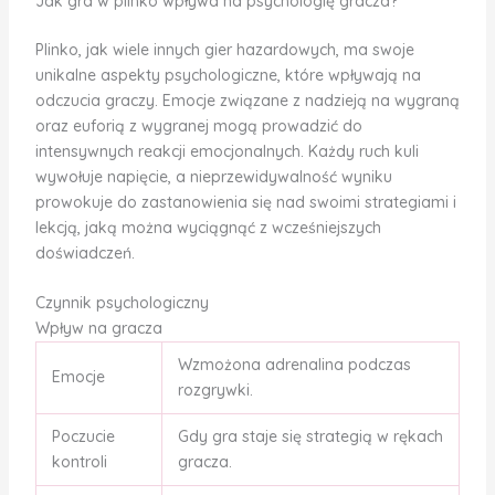
Jak gra w plinko wpływa na psychologię gracza?
Plinko, jak wiele innych gier hazardowych, ma swoje
unikalne aspekty psychologiczne, które wpływają na
odczucia graczy. Emocje związane z nadzieją na wygraną
oraz euforią z wygranej mogą prowadzić do
intensywnych reakcji emocjonalnych. Każdy ruch kuli
wywołuje napięcie, a nieprzewidywalność wyniku
prowokuje do zastanowienia się nad swoimi strategiami i
lekcją, jaką można wyciągnąć z wcześniejszych
doświadczeń.
Czynnik psychologiczny
Wpływ na gracza
Wzmożona adrenalina podczas
Emocje
rozgrywki.
Poczucie
Gdy gra staje się strategią w rękach
kontroli
gracza.