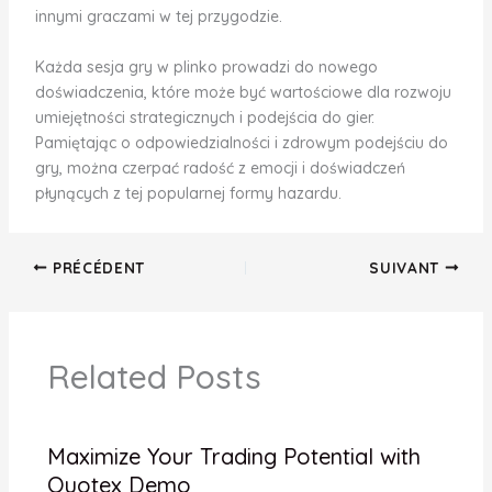
innymi graczami w tej przygodzie.
Każda sesja gry w plinko prowadzi do nowego
doświadczenia, które może być wartościowe dla rozwoju
umiejętności strategicznych i podejścia do gier.
Pamiętając o odpowiedzialności i zdrowym podejściu do
gry, można czerpać radość z emocji i doświadczeń
płynących z tej popularnej formy hazardu.
PRÉCÉDENT
SUIVANT
Related Posts
Maximize Your Trading Potential with
Quotex Demo