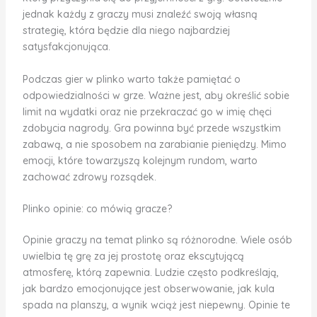
jednak każdy z graczy musi znaleźć swoją własną
strategię, która będzie dla niego najbardziej
satysfakcjonująca.
Podczas gier w plinko warto także pamiętać o
odpowiedzialności w grze. Ważne jest, aby określić sobie
limit na wydatki oraz nie przekraczać go w imię chęci
zdobycia nagrody. Gra powinna być przede wszystkim
zabawą, a nie sposobem na zarabianie pieniędzy. Mimo
emocji, które towarzyszą kolejnym rundom, warto
zachować zdrowy rozsądek.
Plinko opinie: co mówią gracze?
Opinie graczy na temat plinko są różnorodne. Wiele osób
uwielbia tę grę za jej prostotę oraz ekscytującą
atmosferę, którą zapewnia. Ludzie często podkreślają,
jak bardzo emocjonujące jest obserwowanie, jak kula
spada na planszy, a wynik wciąż jest niepewny. Opinie te