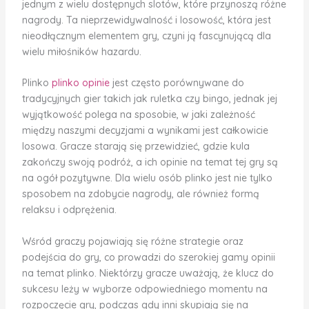
jednym z wielu dostępnych slotów, które przynoszą różne
nagrody. Ta nieprzewidywalność i losowość, która jest
nieodłącznym elementem gry, czyni ją fascynującą dla
wielu miłośników hazardu.
Plinko
plinko opinie
jest często porównywane do
tradycyjnych gier takich jak ruletka czy bingo, jednak jej
wyjątkowość polega na sposobie, w jaki zależność
między naszymi decyzjami a wynikami jest całkowicie
losowa. Gracze starają się przewidzieć, gdzie kula
zakończy swoją podróż, a ich opinie na temat tej gry są
na ogół pozytywne. Dla wielu osób plinko jest nie tylko
sposobem na zdobycie nagrody, ale również formą
relaksu i odprężenia.
Wśród graczy pojawiają się różne strategie oraz
podejścia do gry, co prowadzi do szerokiej gamy opinii
na temat plinko. Niektórzy gracze uważają, że klucz do
sukcesu leży w wyborze odpowiedniego momentu na
rozpoczęcie gry, podczas gdy inni skupiają się na