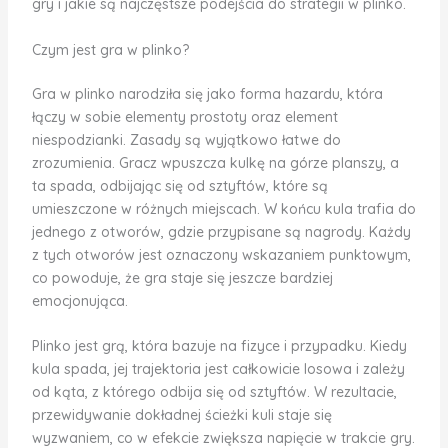
gry i jakie są najczęstsze podejścia do strategii w plinko.
Czym jest gra w plinko?
Gra w plinko narodziła się jako forma hazardu, która
łączy w sobie elementy prostoty oraz element
niespodzianki. Zasady są wyjątkowo łatwe do
zrozumienia. Gracz wpuszcza kulkę na górze planszy, a
ta spada, odbijając się od sztyftów, które są
umieszczone w różnych miejscach. W końcu kula trafia do
jednego z otworów, gdzie przypisane są nagrody. Każdy
z tych otworów jest oznaczony wskazaniem punktowym,
co powoduje, że gra staje się jeszcze bardziej
emocjonująca.
Plinko jest grą, która bazuje na fizyce i przypadku. Kiedy
kula spada, jej trajektoria jest całkowicie losowa i zależy
od kąta, z którego odbija się od sztyftów. W rezultacie,
przewidywanie dokładnej ścieżki kuli staje się
wyzwaniem, co w efekcie zwiększa napięcie w trakcie gry.