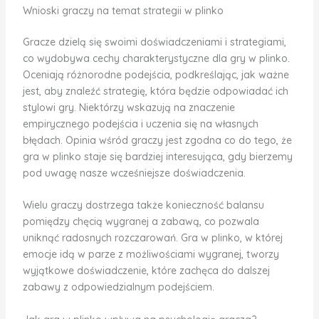
Wnioski graczy na temat strategii w plinko
Gracze dzielą się swoimi doświadczeniami i strategiami,
co wydobywa cechy charakterystyczne dla gry w plinko.
Oceniają różnorodne podejścia, podkreślając, jak ważne
jest, aby znaleźć strategię, która będzie odpowiadać ich
stylowi gry. Niektórzy wskazują na znaczenie
empirycznego podejścia i uczenia się na własnych
błędach. Opinia wśród graczy jest zgodna co do tego, że
gra w plinko staje się bardziej interesująca, gdy bierzemy
pod uwagę nasze wcześniejsze doświadczenia.
Wielu graczy dostrzega także konieczność balansu
pomiędzy chęcią wygranej a zabawą, co pozwala
uniknąć radosnych rozczarowań. Gra w plinko, w której
emocje idą w parze z możliwościami wygranej, tworzy
wyjątkowe doświadczenie, które zachęca do dalszej
zabawy z odpowiedzialnym podejściem.