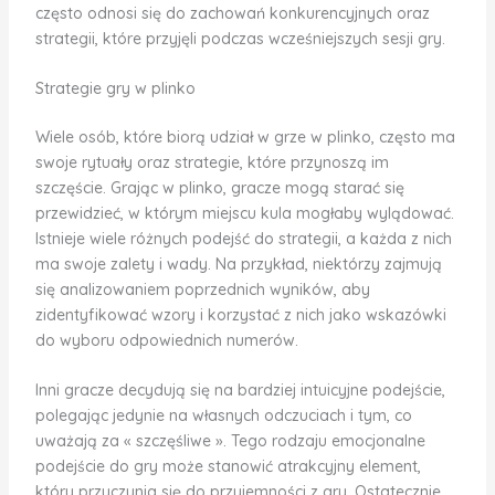
często odnosi się do zachowań konkurencyjnych oraz
strategii, które przyjęli podczas wcześniejszych sesji gry.
Strategie gry w plinko
Wiele osób, które biorą udział w grze w plinko, często ma
swoje rytuały oraz strategie, które przynoszą im
szczęście. Grając w plinko, gracze mogą starać się
przewidzieć, w którym miejscu kula mogłaby wylądować.
Istnieje wiele różnych podejść do strategii, a każda z nich
ma swoje zalety i wady. Na przykład, niektórzy zajmują
się analizowaniem poprzednich wyników, aby
zidentyfikować wzory i korzystać z nich jako wskazówki
do wyboru odpowiednich numerów.
Inni gracze decydują się na bardziej intuicyjne podejście,
polegając jedynie na własnych odczuciach i tym, co
uważają za « szczęśliwe ». Tego rodzaju emocjonalne
podejście do gry może stanowić atrakcyjny element,
który przyczynia się do przyjemności z gry. Ostatecznie