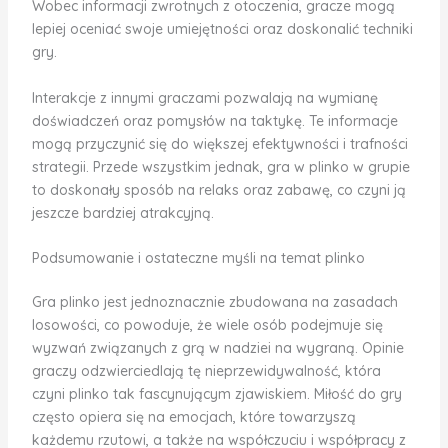
Wobec informacji zwrotnych z otoczenia, gracze mogą
lepiej oceniać swoje umiejętności oraz doskonalić techniki
gry.
Interakcje z innymi graczami pozwalają na wymianę
doświadczeń oraz pomysłów na taktykę. Te informacje
mogą przyczynić się do większej efektywności i trafności
strategii. Przede wszystkim jednak, gra w plinko w grupie
to doskonały sposób na relaks oraz zabawę, co czyni ją
jeszcze bardziej atrakcyjną.
Podsumowanie i ostateczne myśli na temat plinko
Gra plinko jest jednoznacznie zbudowana na zasadach
losowości, co powoduje, że wiele osób podejmuje się
wyzwań związanych z grą w nadziei na wygraną. Opinie
graczy odzwierciedlają tę nieprzewidywalność, która
czyni plinko tak fascynującym zjawiskiem. Miłość do gry
często opiera się na emocjach, które towarzyszą
każdemu rzutowi, a także na współczuciu i współpracy z