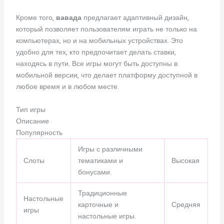
Кроме того,
вавада
предлагает адаптивный дизайн,
который позволяет пользователям играть не только на
компьютерах, но и на мобильных устройствах. Это
удобно для тех, кто предпочитает делать ставки,
находясь в пути. Все игры могут быть доступны в
мобильной версии, что делает платформу доступной в
любое время и в любом месте.
Тип игры
Описание
Популярность
Игры с различными
Слоты
тематиками и
Высокая
бонусами.
Традиционные
Настольные
карточные и
Средняя
игры
настольные игры.