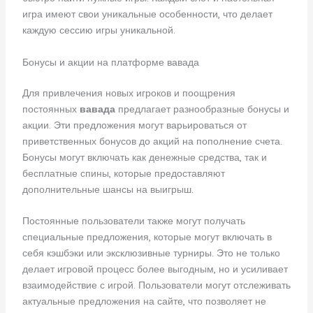
игра имеют свои уникальные особенности, что делает
каждую сессию игры уникальной.
Бонусы и акции на платформе вавада
Для привлечения новых игроков и поощрения
постоянных
вавада
предлагает разнообразные бонусы и
акции. Эти предложения могут варьироваться от
приветственных бонусов до акций на пополнение счета.
Бонусы могут включать как денежные средства, так и
бесплатные спины, которые предоставляют
дополнительные шансы на выигрыш.
Постоянные пользователи также могут получать
специальные предложения, которые могут включать в
себя кэшбэки или эксклюзивные турниры. Это не только
делает игровой процесс более выгодным, но и усиливает
взаимодействие с игрой. Пользователи могут отслеживать
актуальные предложения на сайте, что позволяет не