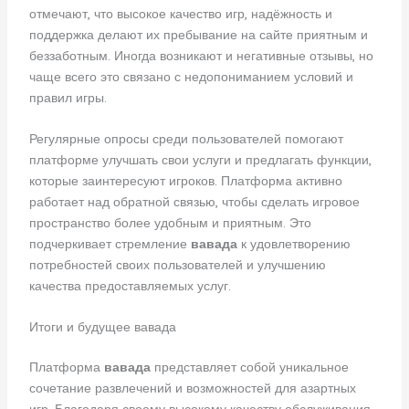
отмечают, что высокое качество игр, надёжность и
поддержка делают их пребывание на сайте приятным и
беззаботным. Иногда возникают и негативные отзывы, но
чаще всего это связано с недопониманием условий и
правил игры.
Регулярные опросы среди пользователей помогают
платформе улучшать свои услуги и предлагать функции,
которые заинтересуют игроков. Платформа активно
работает над обратной связью, чтобы сделать игровое
пространство более удобным и приятным. Это
подчеркивает стремление
вавада
к удовлетворению
потребностей своих пользователей и улучшению
качества предоставляемых услуг.
Итоги и будущее вавада
Платформа
вавада
представляет собой уникальное
сочетание развлечений и возможностей для азартных