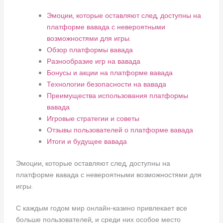
Эмоции, которые оставляют след, доступны на
платформе вавада с невероятными
возможностями для игры.
Обзор платформы вавада
Разнообразие игр на вавада
Бонусы и акции на платформе вавада
Технологии безопасности на вавада
Преимущества использования платформы
вавада
Игровые стратегии и советы
Отзывы пользователей о платформе вавада
Итоги и будущее вавада
Эмоции, которые оставляют след, доступны на
платформе вавада с невероятными возможностями для
игры.
С каждым годом мир онлайн-казино привлекает все
больше пользователей, и среди них особое место