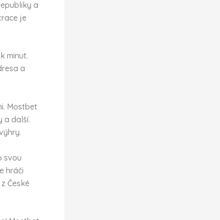
republiky a
trace je
k minut.
adresa a
mi. Mostbet
 a další.
výhry.
o svou
e hráči
 z České