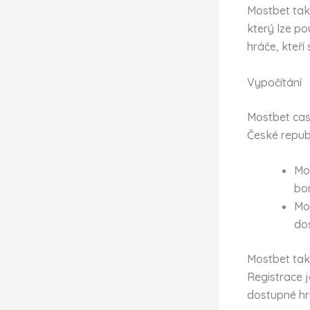
Mostbet tak
který lze po
hráče, kteří
Vypočítání
Mostbet casi
České republ
Mos
bo
Mos
do
Mostbet také
Registrace 
dostupné hr