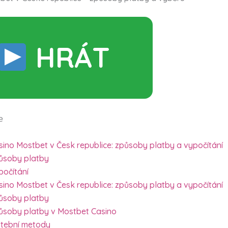
HRÁT
е
sino Mostbet v Česk republice: způsoby platby a vypočítání
ůsoby platby
počítání
sino Mostbet v Česk republice: způsoby platby a vypočítání
ůsoby platby
ůsoby platby v Mostbet Casino
atební metody