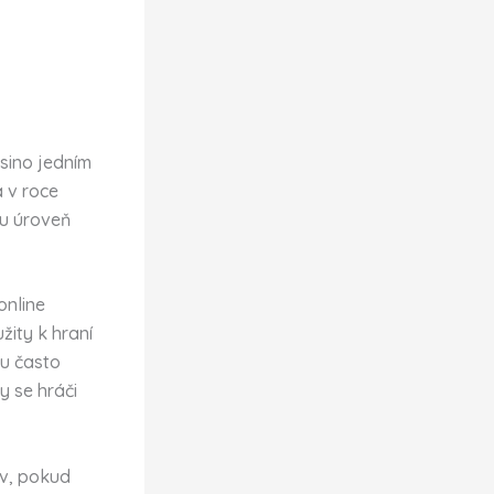
asino jedním
a v roce
ou úroveň
online
žity k hraní
ou často
y se hráči
iv, pokud