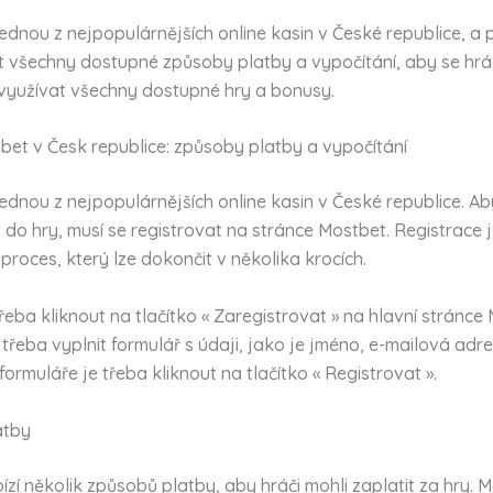
ednou z nejpopulárnějších online kasin v České republice, a 
át všechny dostupné způsoby platby a vypočítání, aby se hráč
a využívat všechny dostupné hry a bonusy.
bet v Česk republice: způsoby platby a vypočítání
ednou z nejpopulárnějších online kasin v České republice. Ab
t do hry, musí se registrovat na stránce Mostbet. Registrace
roces, který lze dokončit v několika krocích.
řeba kliknout na tlačítko « Zaregistrovat » na hlavní stránce
třeba vyplnit formulář s údaji, jako je jméno, e-mailová adre
formuláře je třeba kliknout na tlačítko « Registrovat ».
atby
zí několik způsobů platby, aby hráči mohli zaplatit za hry. M