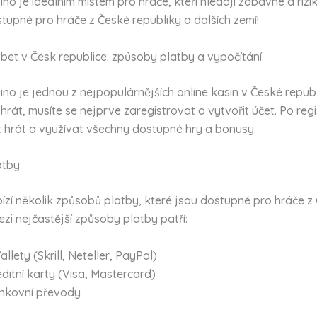
no je ideálním místem pro hráče, kteří hledají zábavné a rizi
stupné pro hráče z České republiky a dalších zemí!
bet v Česk republice: způsoby platby a vypočítání
no je jednou z nejpopulárnějších online kasin v České repub
 hrát, musíte se nejprve zaregistrovat a vytvořit účet. Po regi
t hrát a využívat všechny dostupné hry a bonusy.
atby
ízí několik způsobů platby, které jsou dostupné pro hráče z
ezi nejčastější způsoby platby patří:
llety (Skrill, Neteller, PayPal)
ditní karty (Visa, Mastercard)
nkovní převody