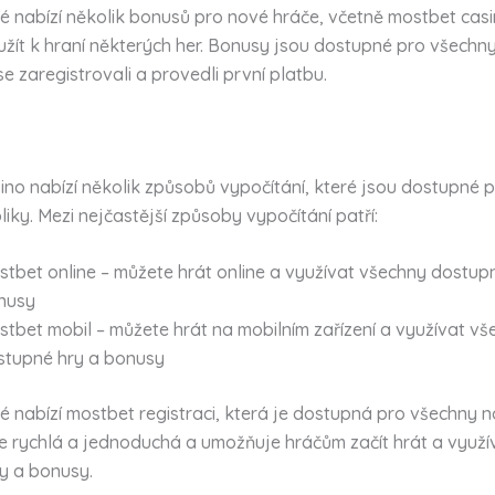
é nabízí několik bonusů pro nové hráče, včetně mostbet cas
užít k hraní některých her. Bonusy jsou dostupné pro všechn
 se zaregistrovali a provedli první platbu.
no nabízí několik způsobů vypočítání, které jsou dostupné p
iky. Mezi nejčastější způsoby vypočítání patří:
tbet online – můžete hrát online a využívat všechny dostup
nusy
tbet mobil – můžete hrát na mobilním zařízení a využívat v
stupné hry a bonusy
 nabízí mostbet registraci, která je dostupná pro všechny n
je rychlá a jednoduchá a umožňuje hráčům začít hrát a využ
y a bonusy.