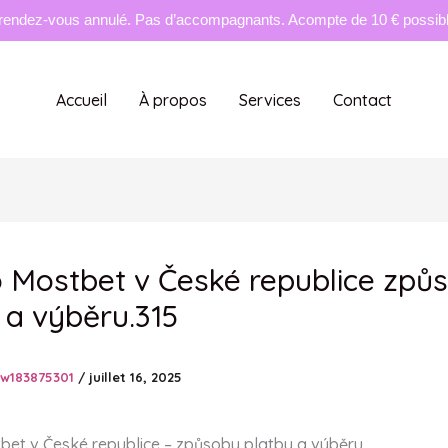
rendez-vous annulé. Pas d’accompagnants. Acompte de 10 € possible
Accueil
À propos
Services
Contact
 Mostbet v České republice způ
 a výběru.315
tw183875301
/
juillet 16, 2025
bet v České republice – způsoby platby a výběru