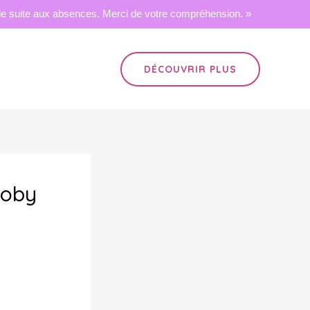
 suite aux absences. Merci de votre compréhension. »
DÉCOUVRIR PLUS
soby