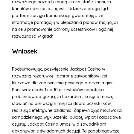
rozważnego hazardu mogą skorzystać z znanych
kanałów udzielania sugestii. Udział za drogą tych
platform sprzyja komunikacji, gwarantując, że
informacje pomagają w ulepszania planów mających
na celu promowanie ochrony uczestników i ogólnej
rozważności w grach.
Wniosek
Podsumowując, poświęcenie Jackpot Casino w
rozważną rozgrywkę i ochronę zawodników jest
kluczowe dla zapewnienia pewnego otoczenia gier.
Ponieważ około 1 na 10 uczestników napotyka
problemów dotyczących hazardem, kasyna muszą
stawiać na pierwszym miejscu dobro uczestników,
realizując efektywne działania. Zapewniając możliwości
samodzielnego wykluczenia, pułapy wpłat i całościowe
asystę, Jackpot Casino umożliwia zawodnikom
dokonywanie świadomych decyzji. To zapobiegawcze