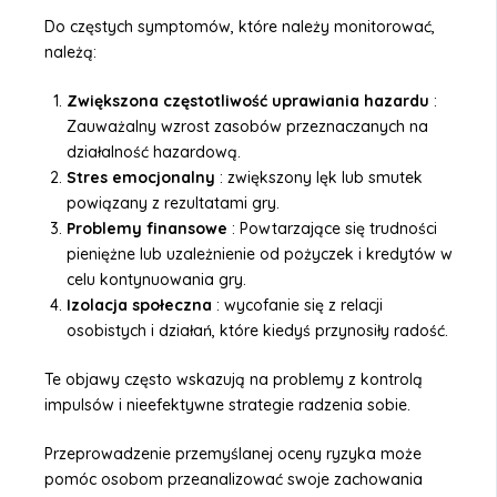
Do częstych symptomów, które należy monitorować,
należą:
Zwiększona częstotliwość uprawiania hazardu
:
Zauważalny wzrost zasobów przeznaczanych na
działalność hazardową.
Stres emocjonalny
: zwiększony lęk lub smutek
powiązany z rezultatami gry.
Problemy finansowe
: Powtarzające się trudności
pieniężne lub uzależnienie od pożyczek i kredytów w
celu kontynuowania gry.
Izolacja społeczna
: wycofanie się z relacji
osobistych i działań, które kiedyś przynosiły radość.
Te objawy często wskazują na problemy z kontrolą
impulsów i nieefektywne strategie radzenia sobie.
Przeprowadzenie przemyślanej oceny ryzyka może
pomóc osobom przeanalizować swoje zachowania