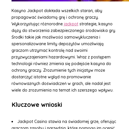
Kasyno Jackpot dokłada wszelkich starań, aby
propagować świadomą grę i ochronę graczy.
Wykorzystując różnorodne
jackpot
strategie, kasyno
dąży do stworzenia zabezpieczonego środowiska gry.
Środki takie jak możliwości samowykluczenia i
spersonalizowane limity depozytów umożliwiają
graczom utrzymać kontrolę nad swoimi
przyzwyczajeniami hazardowymi. Wraz z postępem
technologii również zmienia się podejście kasyna do
ochrony graczy. Zrozumienie tych inicjatyw może
dostarczyć istotne wgląd na promowanie
równoważnych doświadczeń w grach, ale nadal jest
wiele do zrozumienia na temat ich szerszego wpływu.
Kluczowe wnioski
Jackpot Casino stawia na świadomej grze, oferując
graczom zasoby i narzędzia, które pomogą im ocenić