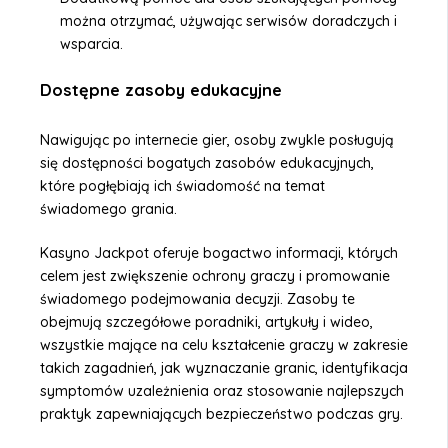
można otrzymać, używając serwisów doradczych i
wsparcia.
Dostępne zasoby edukacyjne
Nawigując po internecie gier, osoby zwykle posługują
się dostępności bogatych zasobów edukacyjnych,
które pogłębiają ich świadomość na temat
świadomego grania.
Kasyno Jackpot oferuje bogactwo informacji, których
celem jest zwiększenie ochrony graczy i promowanie
świadomego podejmowania decyzji. Zasoby te
obejmują szczegółowe poradniki, artykuły i wideo,
wszystkie mające na celu kształcenie graczy w zakresie
takich zagadnień, jak wyznaczanie granic, identyfikacja
symptomów uzależnienia oraz stosowanie najlepszych
praktyk zapewniających bezpieczeństwo podczas gry.