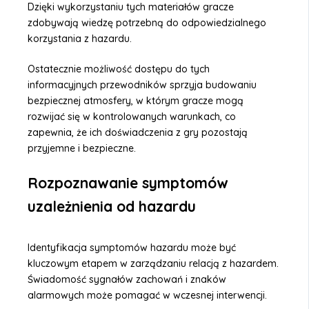
Dzięki wykorzystaniu tych materiałów gracze
zdobywają wiedzę potrzebną do odpowiedzialnego
korzystania z hazardu.
Ostatecznie możliwość dostępu do tych
informacyjnych przewodników sprzyja budowaniu
bezpiecznej atmosfery, w którym gracze mogą
rozwijać się w kontrolowanych warunkach, co
zapewnia, że ich doświadczenia z gry pozostają
przyjemne i bezpieczne.
Rozpoznawanie symptomów
uzależnienia od hazardu
Identyfikacja symptomów hazardu może być
kluczowym etapem w zarządzaniu relacją z hazardem.
Świadomość sygnałów zachowań i znaków
alarmowych może pomagać w wczesnej interwencji.