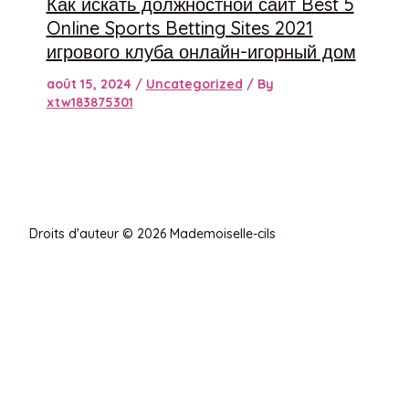
Как искать должностной сайт Best 5
Online Sports Betting Sites 2021
игрового клуба онлайн-игорный дом
août 15, 2024
/
Uncategorized
/ By
xtw183875301
Droits d'auteur © 2026 Mademoiselle-cils