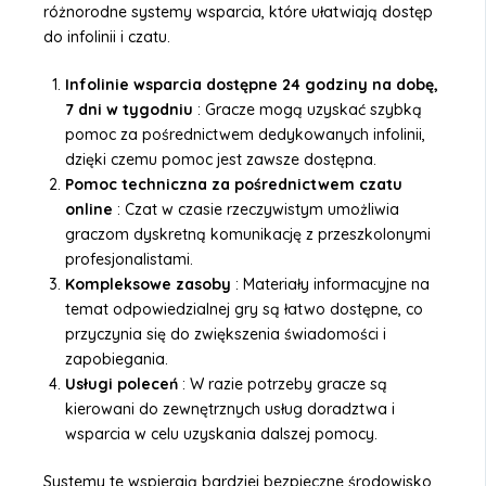
różnorodne systemy wsparcia, które ułatwiają dostęp
do infolinii i czatu.
Infolinie wsparcia dostępne 24 godziny na dobę,
7 dni w tygodniu
: Gracze mogą uzyskać szybką
pomoc za pośrednictwem dedykowanych infolinii,
dzięki czemu pomoc jest zawsze dostępna.
Pomoc techniczna za pośrednictwem czatu
online
: Czat w czasie rzeczywistym umożliwia
graczom dyskretną komunikację z przeszkolonymi
profesjonalistami.
Kompleksowe zasoby
: Materiały informacyjne na
temat odpowiedzialnej gry są łatwo dostępne, co
przyczynia się do zwiększenia świadomości i
zapobiegania.
Usługi poleceń
: W razie potrzeby gracze są
kierowani do zewnętrznych usług doradztwa i
wsparcia w celu uzyskania dalszej pomocy.
Systemy te wspierają bardziej bezpieczne środowisko