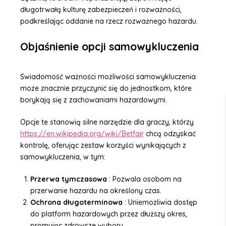
długotrwałą kulturę zabezpieczeń i rozważności,
podkreślając oddanie na rzecz rozważnego hazardu.
Objaśnienie opcji samowykluczenia
Świadomość ważności możliwości samowykluczenia
może znacznie przyczynić się do jednostkom, które
borykają się z zachowaniami hazardowymi.
Opcje te stanowią silne narzędzie dla graczy, którzy
https://en.wikipedia.org/wiki/Betfair
chcą odzyskać
kontrolę, oferując zestaw korzyści wynikających z
samowykluczenia, w tym:
Przerwa tymczasowa
: Pozwala osobom na
przerwanie hazardu na określony czas.
Ochrona długoterminowa
: Uniemożliwia dostęp
do platform hazardowych przez dłuższy okres,
promując zdrowsze wybory.