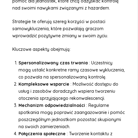
pomoc dla jednostek, które chcą odzyskać kontrolę
nad swoimi nawykami związanymi z hazardem.
Strategie te oferują szereg korzyści w postaci
samowykluczenia, które pozwalają graczom
wprowadzić pozytywne zmiany w swoim życiu.
Kluczowe aspekty obejmują:
Spersonalizowany czas trwania
: Uczestnicy
mogą ustalić konkretne ramy czasowe wykluczenia,
co pozwala na spersonalizowaną kontrolę.
Kompleksowe wsparcie
: Możliwość dostępu do
usług i zasobów doradczych wspiera tworzeniu
otoczenia sprzyjającego rekonwalescencji.
Mechanizm odpowiedzialności
: Regularne
spotkania mogą poprawić zaangażowanie i pomóc
poszczególnym jednostkom pozostać skupionymi
na swoich zamierzeniach.
Połączenia społeczne
: Tworzenie kontaktu z