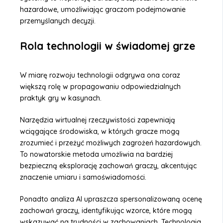
hazardowe, umożliwiając graczom podejmowanie
przemyślanych decyzji.
Rola technologii w świadomej grze
W miarę rozwoju technologii odgrywa ona coraz
większą rolę w propagowaniu odpowiedzialnych
praktyk gry w kasynach.
Narzędzia wirtualnej rzeczywistości zapewniają
wciągające środowiska, w których gracze mogą
zrozumieć i przeżyć możliwych zagrożeń hazardowych.
To nowatorskie metoda umożliwia na bardziej
bezpieczną eksplorację zachowań graczy, akcentując
znaczenie umiaru i samoświadomości.
Ponadto analiza AI upraszcza spersonalizowaną ocenę
zachowań graczy, identyfikując wzorce, które mogą
wskazywać na trudności w zachowaniach. Technologia