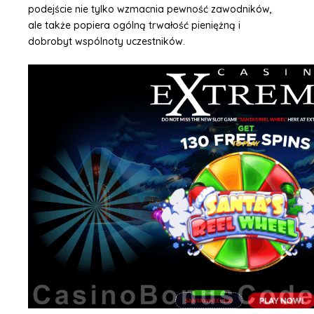
podejście nie tylko wzmacnia pewność zawodników,
ale także popiera ogólną trwałość pieniężną i
dobrobyt wspólnoty uczestników.