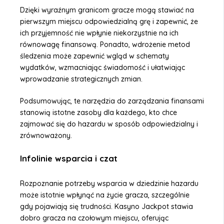
Dzięki wyraźnym granicom gracze mogą stawiać na
pierwszym miejscu odpowiedzialną grę i zapewnić, że
ich przyjemność nie wpłynie niekorzystnie na ich
równowagę finansową. Ponadto, wdrożenie metod
śledzenia może zapewnić wgląd w schematy
wydatków, wzmacniając świadomość i ułatwiając
wprowadzanie strategicznych zmian.
Podsumowując, te narzędzia do zarządzania finansami
stanowią istotne zasoby dla każdego, kto chce
zajmować się do hazardu w sposób odpowiedzialny i
zrównoważony.
Infolinie wsparcia i czat
Rozpoznanie potrzeby wsparcia w dziedzinie hazardu
może istotnie wpłynąć na życie gracza, szczególnie
gdy pojawiają się trudności. Kasyno Jackpot stawia
dobro gracza na czołowym miejscu, oferując