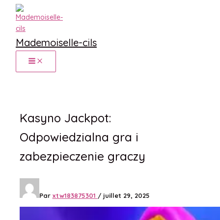
Aller
au
contenu
Mademoiselle-cils
Kasyno Jackpot:
Odpowiedzialna gra i
zabezpieczenie graczy
Par
xtw183875301
/
juillet 29, 2025