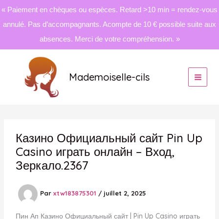
« Paiement en chèques ou espèces. Retard >10 min = rendez-vous
annulé. Pas d’accompagnants. Acompte de 10 € possible suite aux
absences. Merci de votre compréhension. »
Aller
au
Mademoiselle-cils
contenu
Казино Официальный сайт Pin Up
Casino играть онлайн – Вход,
Зеркало.2367
Par
xtw183875301
/
juillet 2, 2025
Пин Ап Казино Официальный сайт | Pin Up Casino играть