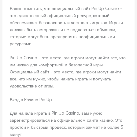
Важно отметить, что официальный сайт Pin Up Casino –
это единственный официальный ресурс, который
обеспечивает безопасность и честность игроков. Игроки
должны быть осторожны и не поддаваться обманам,
которые могут быть предприняты неофициальными
ресурсами.
Pin Up Casino – это место, где игроки могут найти все, что
им нужно для комфортной и безопасной игры.
Официальный сайт – это место, где игроки могут найти
все, что им нужно, чтобы начать играть и получать
удовольствие от игры.
Вход в Казино Pin Up
Для начала играть в Pin Up Casino, вам нужно
зарегистрироваться на официальном сайте казино. Это
простой и быстрый процесс, который займет не более 5
минут.