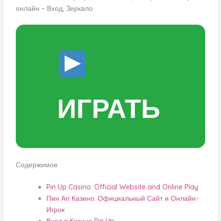
онлайн – Вход, Зеркало
ИГРАТЬ
Содержимое
Pin Up Casino: Official Website and Online Play
Пин Ап Казино: Официальный Сайт и Онлайн-
Игрок