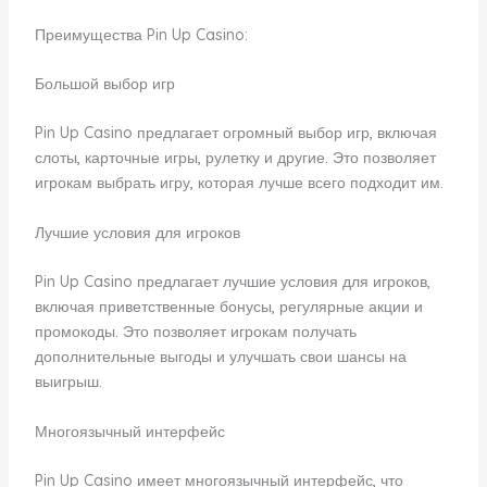
Преимущества Pin Up Casino:
Большой выбор игр
Pin Up Casino предлагает огромный выбор игр, включая
слоты, карточные игры, рулетку и другие. Это позволяет
игрокам выбрать игру, которая лучше всего подходит им.
Лучшие условия для игроков
Pin Up Casino предлагает лучшие условия для игроков,
включая приветственные бонусы, регулярные акции и
промокоды. Это позволяет игрокам получать
дополнительные выгоды и улучшать свои шансы на
выигрыш.
Многоязычный интерфейс
Pin Up Casino имеет многоязычный интерфейс, что