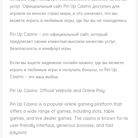
услуг. Официальный сайт Pin Up Casino доступен для
игроков из многих стран мира, и это означает, что вы
можете играть в любимые игры, где бы вы не находились.
Pin Up Casino – это официальный сайт, который
предлагает своим клиентам высокое качество услуг,
безопасность и комфорт игры.
Если вы ищете надежное онлайн-казино, где вы можете
играть в любимые игры и получать бонусы, то Pin Up
Casino – это ваш выбор.
Pin Up Casino: Official Website and Online Play
Pin Up Casino is a popular online gaming platform that
offers a wide range of games, including slots, table
games, and live dealer games. The casino is known for its
user-friendly interface, generous bonuses, and fast
payouts.