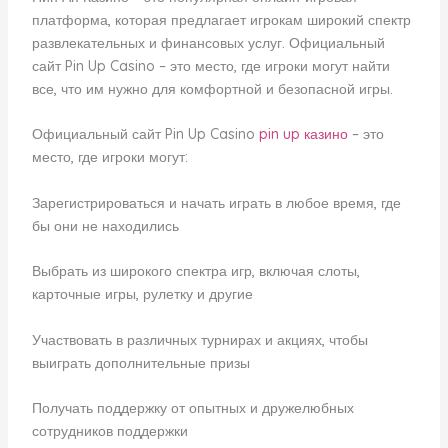
платформа, которая предлагает игрокам широкий спектр
развлекательных и финансовых услуг. Официальный
сайт Pin Up Casino – это место, где игроки могут найти
все, что им нужно для комфортной и безопасной игры.
Официальный сайт Pin Up Casino
pin up казино
– это
место, где игроки могут:
Зарегистрироваться и начать играть в любое время, где
бы они не находились
Выбрать из широкого спектра игр, включая слоты,
карточные игры, рулетку и другие
Участвовать в различных турнирах и акциях, чтобы
выиграть дополнительные призы
Получать поддержку от опытных и дружелюбных
сотрудников поддержки