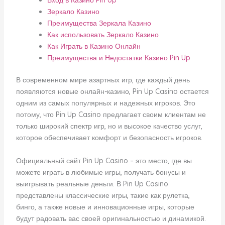
Вход в Казино Pin Up
Зеркало Казино
Преимущества Зеркала Казино
Как использовать Зеркало Казино
Как Играть в Казино Онлайн
Преимущества и Недостатки Казино Pin Up
В современном мире азартных игр, где каждый день
появляются новые онлайн-казино, Pin Up Casino остается
одним из самых популярных и надежных игроков. Это
потому, что Pin Up Casino предлагает своим клиентам не
только широкий спектр игр, но и высокое качество услуг,
которое обеспечивает комфорт и безопасность игроков.
Официальный сайт Pin Up Casino – это место, где вы
можете играть в любимые игры, получать бонусы и
выигрывать реальные деньги. В Pin Up Casino
представлены классические игры, такие как рулетка,
бинго, а также новые и инновационные игры, которые
будут радовать вас своей оригинальностью и динамикой.