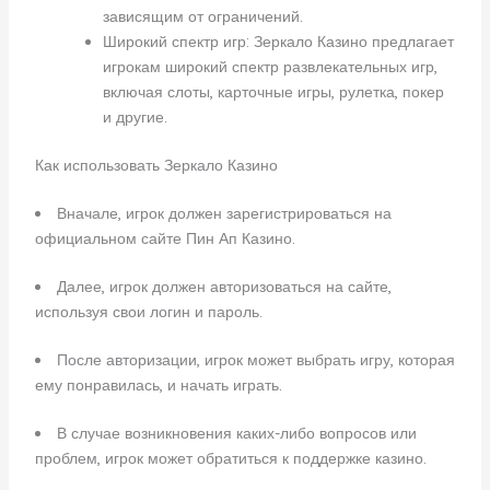
зависящим от ограничений.
Широкий спектр игр: Зеркало Казино предлагает
игрокам широкий спектр развлекательных игр,
включая слоты, карточные игры, рулетка, покер
и другие.
Как использовать Зеркало Казино
Вначале, игрок должен зарегистрироваться на
официальном сайте Пин Ап Казино.
Далее, игрок должен авторизоваться на сайте,
используя свои логин и пароль.
После авторизации, игрок может выбрать игру, которая
ему понравилась, и начать играть.
В случае возникновения каких-либо вопросов или
проблем, игрок может обратиться к поддержке казино.