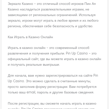
Зеркало Казино – это отличный способ игроков Пин Ап
Казино насладиться развлекательными играми, не
зависящими от региональных ограничений. Используя
зеркало, игроки могут играть в любое время и из любого
региона, обеспечивая себе безопасность и удобство.
Как Играть в Казино Онлайн
Играть в казино онлайн – это современный способ
развлечения и получения прибыли. Pin Up Casino – это
официальный сайт, где вы можете играть в казино онлайн
и получать реальные выигрыши.
Для начала, вам нужно зарегистрироваться на сайте Pin
Up Casino. Это можно сделать в считанные минуты,
просто заполнив форму регистрации. Вам потребуется
только ваш email, пароль и другие базовые сведения.
После регистрации, вы сможете начать играть в казино
онлайн. Pin Up Casino предлагает широкий спектр игр,