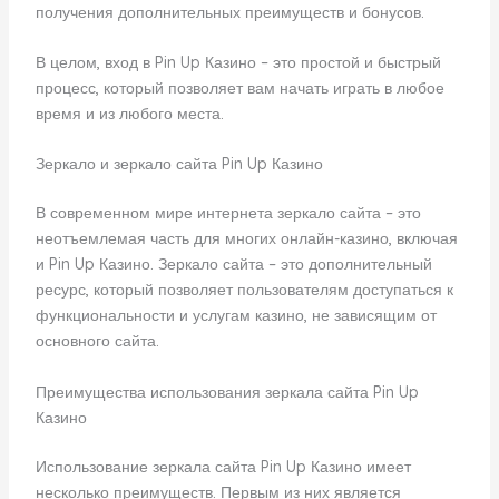
получения дополнительных преимуществ и бонусов.
В целом, вход в Pin Up Казино – это простой и быстрый
процесс, который позволяет вам начать играть в любое
время и из любого места.
Зеркало и зеркало сайта Pin Up Казино
В современном мире интернета зеркало сайта – это
неотъемлемая часть для многих онлайн-казино, включая
и Pin Up Казино. Зеркало сайта – это дополнительный
ресурс, который позволяет пользователям доступаться к
функциональности и услугам казино, не зависящим от
основного сайта.
Преимущества использования зеркала сайта Pin Up
Казино
Использование зеркала сайта Pin Up Казино имеет
несколько преимуществ. Первым из них является