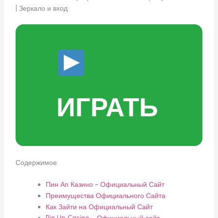
| Зеркало и вход
ИГРАТЬ
Содержимое
Пин Ап Казино – Официальный Сайт
Преимущества Официального Сайта
Как Зайти на Официальный Сайт