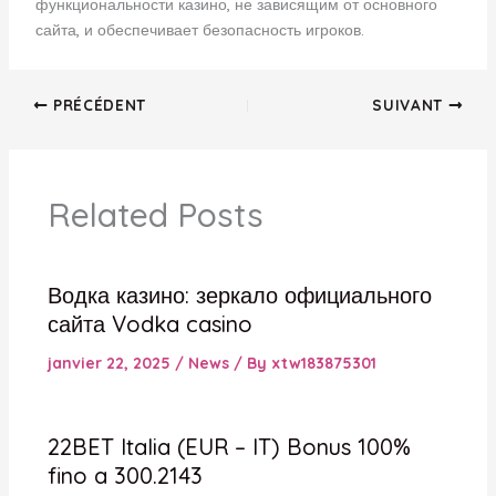
функциональности казино, не зависящим от основного
сайта, и обеспечивает безопасность игроков.
PRÉCÉDENT
SUIVANT
Related Posts
Водка казино: зеркало официального
сайта Vodka casino
janvier 22, 2025
/
News
/ By
xtw183875301
22BET Italia (EUR – IT) Bonus 100%
fino a 300.2143