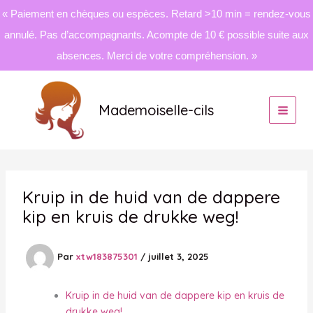
« Paiement en chèques ou espèces. Retard >10 min = rendez-vous
annulé. Pas d’accompagnants. Acompte de 10 € possible suite aux
absences. Merci de votre compréhension. »
Aller
au
Mademoiselle-cils
contenu
Kruip in de huid van de dappere
kip en kruis de drukke weg!
Par
xtw183875301
/
juillet 3, 2025
Kruip in de huid van de dappere kip en kruis de
drukke weg!