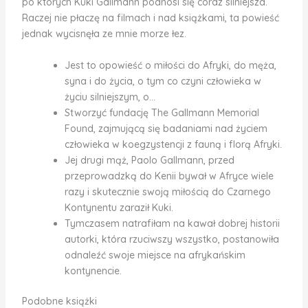
po których Kuki Gallmann podnosi się coraz silniejsza.
Raczej nie płaczę na filmach i nad książkami, ta powieść
jednak wycisnęła ze mnie morze łez.
Jest to opowieść o miłości do Afryki, do męża,
syna i do życia, o tym co czyni człowieka w
życiu silniejszym, o…
Stworzyć fundację The Gallmann Memorial
Found, zajmującą się badaniami nad życiem
człowieka w koegzystencji z fauną i florą Afryki.
Jej drugi mąż, Paolo Gallmann, przed
przeprowadzką do Kenii bywał w Afryce wiele
razy i skutecznie swoją miłością do Czarnego
Kontynentu zaraził Kuki.
Tymczasem natrafiłam na kawał dobrej historii
autorki, która rzuciwszy wszystko, postanowiła
odnaleźć swoje miejsce na afrykańskim
kontynencie.
Podobne książki