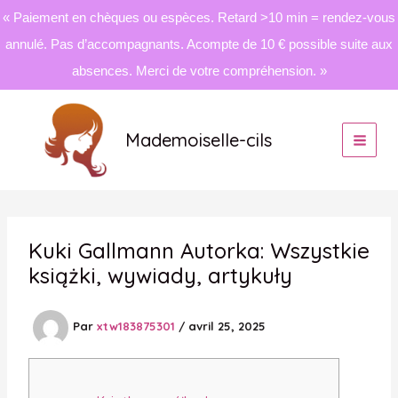
« Paiement en chèques ou espèces. Retard >10 min = rendez-vous
annulé. Pas d’accompagnants. Acompte de 10 € possible suite aux
absences. Merci de votre compréhension. »
Aller
au
Mademoiselle-cils
contenu
Kuki Gallmann Autorka: Wszystkie
książki, wywiady, artykuły
Par
xtw183875301
/
avril 25, 2025