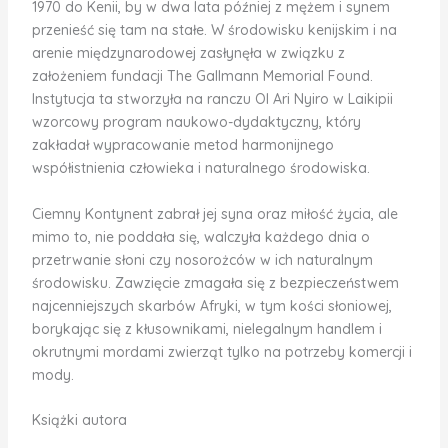
1970 do Kenii, by w dwa lata później z mężem i synem
przenieść się tam na stałe. W środowisku kenijskim i na
arenie międzynarodowej zasłynęła w związku z
założeniem fundacji The Gallmann Memorial Found.
Instytucja ta stworzyła na ranczu Ol Ari Nyiro w Laikipii
wzorcowy program naukowo-dydaktyczny, który
zakładał wypracowanie metod harmonijnego
współistnienia człowieka i naturalnego środowiska.
Ciemny Kontynent zabrał jej syna oraz miłość życia, ale
mimo to, nie poddała się, walczyła każdego dnia o
przetrwanie słoni czy nosorożców w ich naturalnym
środowisku. Zawzięcie zmagała się z bezpieczeństwem
najcenniejszych skarbów Afryki, w tym kości słoniowej,
borykając się z kłusownikami, nielegalnym handlem i
okrutnymi mordami zwierząt tylko na potrzeby komercji i
mody.
Książki autora