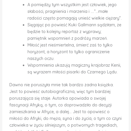
A pomiędzy tym wszystkim jest człowiek, jego
słabości, pragnienia i marzenia i ….”…małe
radości często pomagają unieść wielkie ciężary”.
Sięgając po powieść Kuki Gallmann sądziłam, że
będzie to kolejny reportaż z wyprawy;
pamiętnik wspomnień z podróży marzeń.
Miłość jest nieśmiertelna, śmierć zaś to tylko
horyzont, a horyzont to tylko ograniczenie
naszych oczu.
Wspomnienia ukazują magiczny krajobraz Kenii,
są wyrazem miłości pisarki do Czarnego Lądu.
Dawno nie poruszyła mnie tak bardzo żadna książka.
Jest to powieść autobiograficzna, więc tym bardziej
poruszająca się staje. Autorka opowiada o swojej
fascynacji Afryką, o tym, co doprowadziło do decyzji
zamieszkania w Afryce, a dalej… Jest to opowieść o
miłości do Afryki, do męża, syna i do życia, o tym co czyni
człowieka w życiu silniejszym, o potwornych tragediach,