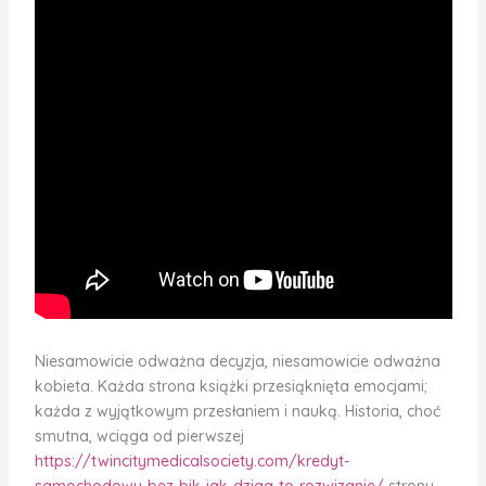
Niesamowicie odważna decyzja, niesamowicie odważna
kobieta. Każda strona książki przesiąknięta emocjami;
każda z wyjątkowym przesłaniem i nauką. Historia, choć
smutna, wciąga od pierwszej
https://twincitymedicalsociety.com/kredyt-