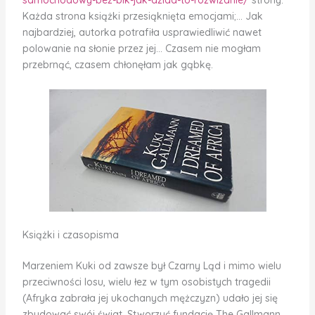
samochodowy-bez-bik-jak-dziaa-to-rozwizanie/
strony.
Każda strona książki przesiąknięta emocjami;… Jak
najbardziej, autorka potrafiła usprawiedliwić nawet
polowanie na słonie przez jej… Czasem nie mogłam
przebrnąć, czasem chłonęłam jak gąbkę.
Książki i czasopisma
Marzeniem Kuki od zawsze był Czarny Ląd i mimo wielu
przeciwności losu, wielu łez w tym osobistych tragedii
(Afryka zabrała jej ukochanych mężczyzn) udało jej się
zbudować swój świat. Stworzyć fundację The Gallmann