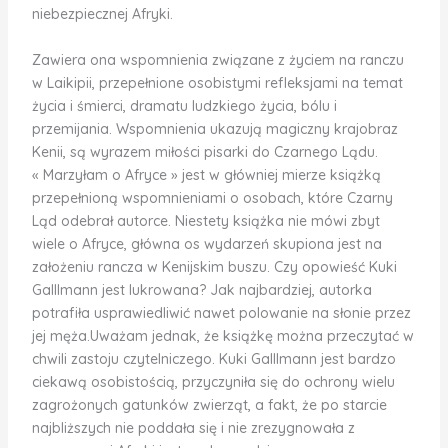
niebezpiecznej Afryki.
Zawiera ona wspomnienia związane z życiem na ranczu
w Laikipii, przepełnione osobistymi refleksjami na temat
życia i śmierci, dramatu ludzkiego życia, bólu i
przemijania. Wspomnienia ukazują magiczny krajobraz
Kenii, są wyrazem miłości pisarki do Czarnego Lądu.
« Marzyłam o Afryce » jest w główniej mierze książką
przepełnioną wspomnieniami o osobach, które Czarny
Ląd odebrał autorce. Niestety książka nie mówi zbyt
wiele o Afryce, główna os wydarzeń skupiona jest na
założeniu rancza w Kenijskim buszu. Czy opowieść Kuki
Galllmann jest lukrowana? Jak najbardziej, autorka
potrafiła usprawiedliwić nawet polowanie na słonie przez
jej męża.Uważam jednak, że książkę można przeczytać w
chwili zastoju czytelniczego. Kuki Galllmann jest bardzo
ciekawą osobistością, przyczyniła się do ochrony wielu
zagrożonych gatunków zwierząt, a fakt, że po starcie
najbliższych nie poddała się i nie zrezygnowała z