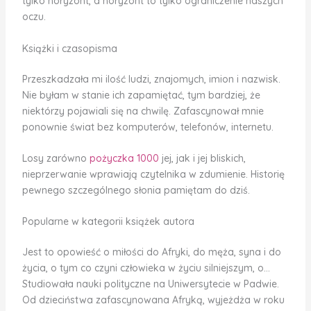
tylko horyzont, a horyzont to tylko ograniczenie naszych
oczu.
Książki i czasopisma
Przeszkadzała mi ilość ludzi, znajomych, imion i nazwisk.
Nie byłam w stanie ich zapamiętać, tym bardziej, że
niektórzy pojawiali się na chwilę. Zafascynował mnie
ponownie świat bez komputerów, telefonów, internetu.
Losy zarówno
pożyczka 1000
jej, jak i jej bliskich,
nieprzerwanie wprawiają czytelnika w zdumienie. Historię
pewnego szczególnego słonia pamiętam do dziś.
Popularne w kategorii książek autora
Jest to opowieść o miłości do Afryki, do męża, syna i do
życia, o tym co czyni człowieka w życiu silniejszym, o…
Studiowała nauki polityczne na Uniwersytecie w Padwie.
Od dzieciństwa zafascynowana Afryką, wyjeżdża w roku