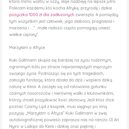
która mimo wiatru w oczy, daje nadzieję na lepsze jutro.
Polecam każdemu kto kocha Afrykę, przyrodę i dzikie
pożyczka 1000 zł dla zadłużonych
zwierzęta. A pomiędzy
tym wszystkim jest człowiek, jego słabości, pragnienia i
marzenia i ….”…małe radości często pomagają unieść
wielkie ciężary”.
Marzyłam o Afryce
Kuki Gallmann skupia się bardziej na życiu rodzinnym,
ogromnym bólu po stracie najważniejszych mężczyzn
swojego życia. Podnosząc się po tych tragediach,
założyła fundację, która działa do dziś i wspiera dziką
naturę w Kenii. A zaczęło się od ratowania gatunku
czarnych nosorożców i nierównej walki z kłusownikami,
którzy chcieli pozyskiwać kość słoniową.Jeśli ktoś chce
poznać Czarny Ląd z książek, musi sięgnąć po inną
pozycję. „Marzyłam o Afryce” Kuki Gallmann w swej
autobiograficznej powieści zaprasza nas na ranczo Ol Ari
Nyiro w Laikipii do Kenii i dzikiej oraz pięknej i