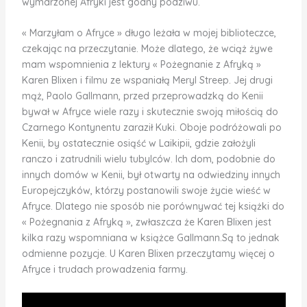
wymarzonej Afryki jest godny podziwu.
« Marzyłam o Afryce » długo leżała w mojej biblioteczce,
czekając na przeczytanie. Może dlatego, że wciąż żywe
mam wspomnienia z lektury « Pożegnanie z Afryką »
Karen Blixen i filmu ze wspaniałą Meryl Streep. Jej drugi
mąż, Paolo Gallmann, przed przeprowadzką do Kenii
bywał w Afryce wiele razy i skutecznie swoją miłością do
Czarnego Kontynentu zaraził Kuki. Oboje podróżowali po
Kenii, by ostatecznie osiąść w Laikipii, gdzie założyli
ranczo i zatrudnili wielu tubylców. Ich dom, podobnie do
innych domów w Kenii, był otwarty na odwiedziny innych
Europejczyków, którzy postanowili swoje życie wieść w
Afryce. Dlatego nie sposób nie porównywać tej książki do
« Pożegnania z Afryką », zwłaszcza że Karen Blixen jest
kilka razy wspomniana w książce Gallmann.Są to jednak
odmienne pozycje. U Karen Blixen przeczytamy więcej o
Afryce i trudach prowadzenia farmy.