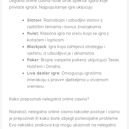
Legalna online casina nude širok spektar igara koje
privlače igrače. Najpopularnije igre uključuju:
Slotovi:
Raznobojni i uzbudljivi slotovi s
različitim temama i bonus značajkama.
Rulet:
Klasična igra na sreću koja se igra s
kotačem i lopticom.
Blackjack:
Igra koja zahtijeva strategiju i
vještinu, a uzbudljiva je i dinamična.
Poker:
Brojne varijante pokera, uključujući Texas
Hold’em i Omaha.
Live dealer igre:
Omogućuju igračima
interakciju s pravim djeliteljima u stvarnom
vremenu.
Kako prepoznati nelegalna online casina?
Nažalost, nelegalna online casina također postoje i važno
je prepoznati ih kako biste izbjegli potencijalne probleme.
Evo nekoliko znakova koji mogu ukazivati na nelegalno