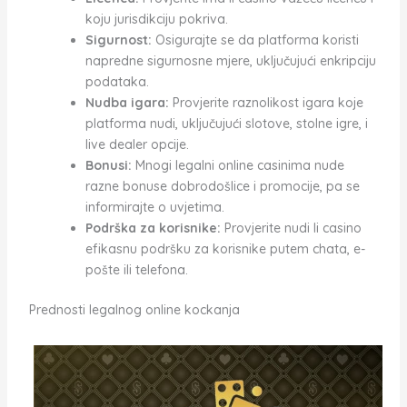
koju jurisdikciju pokriva.
Sigurnost:
Osigurajte se da platforma koristi
napredne sigurnosne mjere, uključujući enkripciju
podataka.
Nudba igara:
Provjerite raznolikost igara koje
platforma nudi, uključujući slotove, stolne igre, i
live dealer opcije.
Bonusi:
Mnogi legalni online casinima nude
razne bonuse dobrodošlice i promocije, pa se
informirajte o uvjetima.
Podrška za korisnike:
Provjerite nudi li casino
efikasnu podršku za korisnike putem chata, e-
pošte ili telefona.
Prednosti legalnog online kockanja