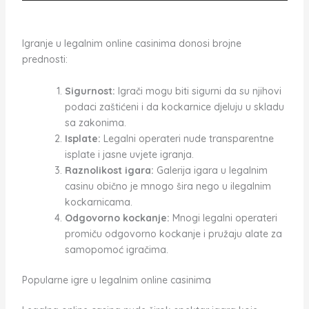
Igranje u legalnim online casinima donosi brojne
prednosti:
Sigurnost:
Igrači mogu biti sigurni da su njihovi
podaci zaštićeni i da kockarnice djeluju u skladu
sa zakonima.
Isplate:
Legalni operateri nude transparentne
isplate i jasne uvjete igranja.
Raznolikost igara:
Galerija igara u legalnim
casinu obično je mnogo šira nego u ilegalnim
kockarnicama.
Odgovorno kockanje:
Mnogi legalni operateri
promiču odgovorno kockanje i pružaju alate za
samopomoć igračima.
Popularne igre u legalnim online casinima