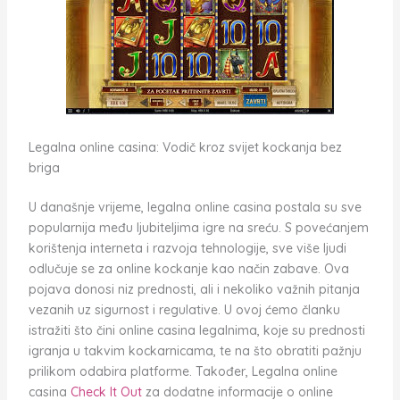
Legalna online casina: Vodič kroz svijet kockanja bez
briga
U današnje vrijeme, legalna online casina postala su sve
popularnija među ljubiteljima igre na sreću. S povećanjem
korištenja interneta i razvoja tehnologije, sve više ljudi
odlučuje se za online kockanje kao način zabave. Ova
pojava donosi niz prednosti, ali i nekoliko važnih pitanja
vezanih uz sigurnost i regulative. U ovoj ćemo članku
istražiti što čini online casina legalnima, koje su prednosti
igranja u takvim kockarnicama, te na što obratiti pažnju
prilikom odabira platforme. Također, Legalna online
casina
Check It Out
za dodatne informacije o online