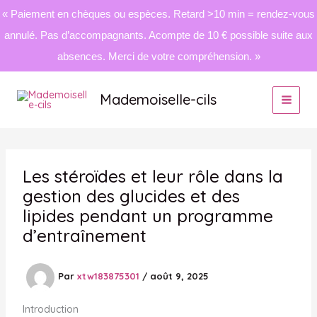
« Paiement en chèques ou espèces. Retard >10 min = rendez-vous
annulé. Pas d’accompagnants. Acompte de 10 € possible suite aux
absences. Merci de votre compréhension. »
Aller
au
Mademoiselle-cils
contenu
Les stéroïdes et leur rôle dans la
gestion des glucides et des
lipides pendant un programme
d’entraînement
Par
xtw183875301
/
août 9, 2025
Introduction