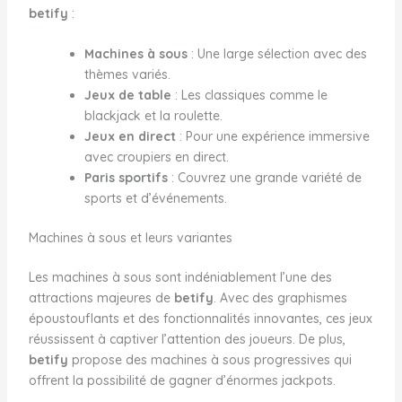
betify
:
Machines à sous
: Une large sélection avec des
thèmes variés.
Jeux de table
: Les classiques comme le
blackjack et la roulette.
Jeux en direct
: Pour une expérience immersive
avec croupiers en direct.
Paris sportifs
: Couvrez une grande variété de
sports et d’événements.
Machines à sous et leurs variantes
Les machines à sous sont indéniablement l’une des
attractions majeures de
betify
. Avec des graphismes
époustouflants et des fonctionnalités innovantes, ces jeux
réussissent à captiver l’attention des joueurs. De plus,
betify
propose des machines à sous progressives qui
offrent la possibilité de gagner d’énormes jackpots.