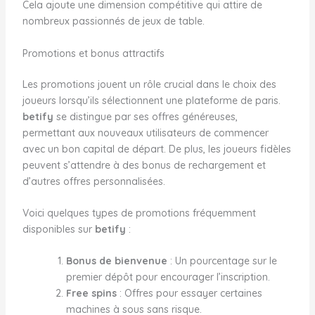
Cela ajoute une dimension compétitive qui attire de
nombreux passionnés de jeux de table.
Promotions et bonus attractifs
Les promotions jouent un rôle crucial dans le choix des
joueurs lorsqu’ils sélectionnent une plateforme de paris.
betify
se distingue par ses offres généreuses,
permettant aux nouveaux utilisateurs de commencer
avec un bon capital de départ. De plus, les joueurs fidèles
peuvent s’attendre à des bonus de rechargement et
d’autres offres personnalisées.
Voici quelques types de promotions fréquemment
disponibles sur
betify
:
Bonus de bienvenue
: Un pourcentage sur le
premier dépôt pour encourager l’inscription.
Free spins
: Offres pour essayer certaines
machines à sous sans risque.