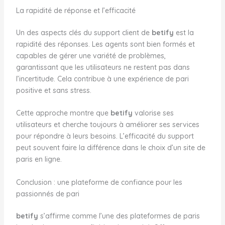
La rapidité de réponse et l’efficacité
Un des aspects clés du support client de
betify
est la
rapidité des réponses. Les agents sont bien formés et
capables de gérer une variété de problèmes,
garantissant que les utilisateurs ne restent pas dans
l’incertitude. Cela contribue à une expérience de pari
positive et sans stress.
Cette approche montre que
betify
valorise ses
utilisateurs et cherche toujours à améliorer ses services
pour répondre à leurs besoins. L’efficacité du support
peut souvent faire la différence dans le choix d’un site de
paris en ligne.
Conclusion : une plateforme de confiance pour les
passionnés de pari
betify
s’affirme comme l’une des plateformes de paris