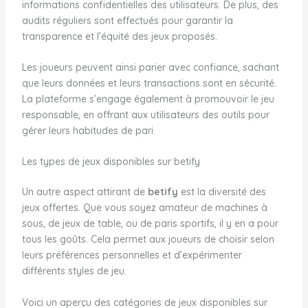
informations confidentielles des utilisateurs. De plus, des
audits réguliers sont effectués pour garantir la
transparence et l’équité des jeux proposés.
Les joueurs peuvent ainsi parier avec confiance, sachant
que leurs données et leurs transactions sont en sécurité.
La plateforme s’engage également à promouvoir le jeu
responsable, en offrant aux utilisateurs des outils pour
gérer leurs habitudes de pari.
Les types de jeux disponibles sur betify
Un autre aspect attirant de
betify
est la diversité des
jeux offertes. Que vous soyez amateur de machines à
sous, de jeux de table, ou de paris sportifs, il y en a pour
tous les goûts. Cela permet aux joueurs de choisir selon
leurs préférences personnelles et d’expérimenter
différents styles de jeu.
Voici un aperçu des catégories de jeux disponibles sur