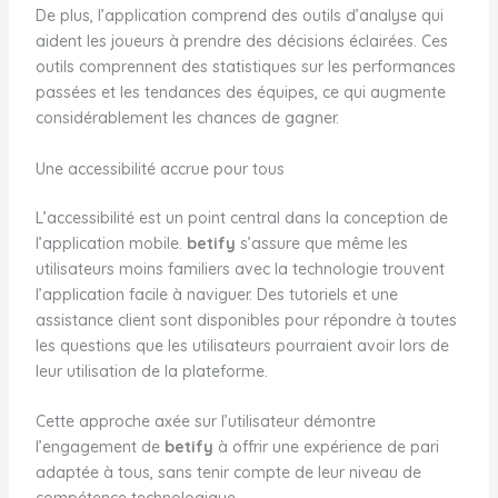
De plus, l’application comprend des outils d’analyse qui
aident les joueurs à prendre des décisions éclairées. Ces
outils comprennent des statistiques sur les performances
passées et les tendances des équipes, ce qui augmente
considérablement les chances de gagner.
Une accessibilité accrue pour tous
L’accessibilité est un point central dans la conception de
l’application mobile.
betify
s’assure que même les
utilisateurs moins familiers avec la technologie trouvent
l’application facile à naviguer. Des tutoriels et une
assistance client sont disponibles pour répondre à toutes
les questions que les utilisateurs pourraient avoir lors de
leur utilisation de la plateforme.
Cette approche axée sur l’utilisateur démontre
l’engagement de
betify
à offrir une expérience de pari
adaptée à tous, sans tenir compte de leur niveau de
compétence technologique.