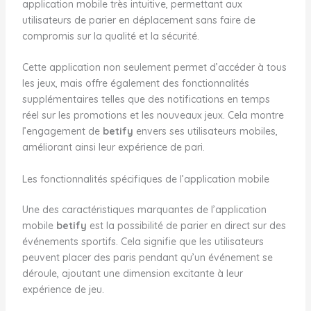
application mobile très intuitive, permettant aux
utilisateurs de parier en déplacement sans faire de
compromis sur la qualité et la sécurité.
Cette application non seulement permet d’accéder à tous
les jeux, mais offre également des fonctionnalités
supplémentaires telles que des notifications en temps
réel sur les promotions et les nouveaux jeux. Cela montre
l’engagement de
betify
envers ses utilisateurs mobiles,
améliorant ainsi leur expérience de pari.
Les fonctionnalités spécifiques de l’application mobile
Une des caractéristiques marquantes de l’application
mobile
betify
est la possibilité de parier en direct sur des
événements sportifs. Cela signifie que les utilisateurs
peuvent placer des paris pendant qu’un événement se
déroule, ajoutant une dimension excitante à leur
expérience de jeu.