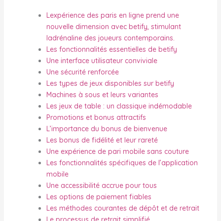
Lexpérience des paris en ligne prend une
nouvelle dimension avec betify, stimulant
ladrénaline des joueurs contemporains.
Les fonctionnalités essentielles de betify
Une interface utilisateur conviviale
Une sécurité renforcée
Les types de jeux disponibles sur betify
Machines à sous et leurs variantes
Les jeux de table : un classique indémodable
Promotions et bonus attractifs
L’importance du bonus de bienvenue
Les bonus de fidélité et leur rareté
Une expérience de pari mobile sans couture
Les fonctionnalités spécifiques de l’application
mobile
Une accessibilité accrue pour tous
Les options de paiement fiables
Les méthodes courantes de dépôt et de retrait
Le processus de retrait simplifié