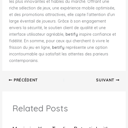
les plus innovantes et fiables du marché. Offrant une
riche sélection de jeux, une expérience mobile optimisée,
et des promotions attractives, elle capte l’attention d’un
large éventail de joueurs. Grâce à son engagement
envers la sécurité, le soutien client de qualité et une
interface utilisateur agréable,
betify
inspire confiance et
fidélité. En somme, pour ceux qui cherchent à vivre le
frisson du jeu en ligne,
betify
représente une option
incontournable qui satisfait les attentes des parieurs
contemporains.
PRÉCÉDENT
SUIVANT
Related Posts