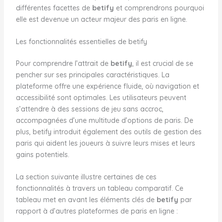
différentes facettes de
betify
et comprendrons pourquoi
elle est devenue un acteur majeur des paris en ligne.
Les fonctionnalités essentielles de betify
Pour comprendre l’attrait de
betify
, il est crucial de se
pencher sur ses principales caractéristiques. La
plateforme offre une expérience fluide, où navigation et
accessibilité sont optimales. Les utilisateurs peuvent
s’attendre à des sessions de jeu sans accroc,
accompagnées d’une multitude d’options de paris. De
plus, betify introduit également des outils de gestion des
paris qui aident les joueurs à suivre leurs mises et leurs
gains potentiels.
La section suivante illustre certaines de ces
fonctionnalités à travers un tableau comparatif. Ce
tableau met en avant les éléments clés de
betify
par
rapport à d’autres plateformes de paris en ligne :