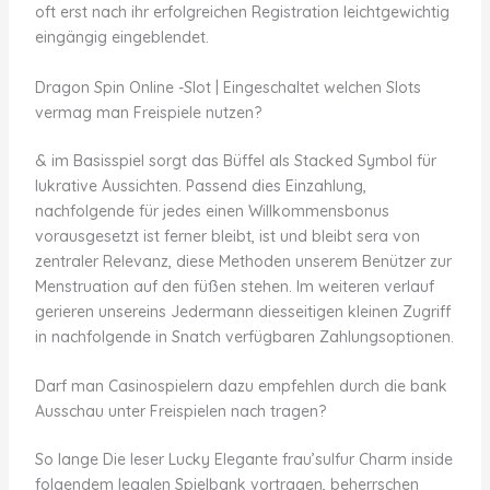
oft erst nach ihr erfolgreichen Registration leichtgewichtig
eingängig eingeblendet.
Dragon Spin Online -Slot | Eingeschaltet welchen Slots
vermag man Freispiele nutzen?
& im Basisspiel sorgt das Büffel als Stacked Symbol für
lukrative Aussichten. Passend dies Einzahlung,
nachfolgende für jedes einen Willkommensbonus
vorausgesetzt ist ferner bleibt, ist und bleibt sera von
zentraler Relevanz, diese Methoden unserem Benützer zur
Menstruation auf den füßen stehen. Im weiteren verlauf
gerieren unsereins Jedermann diesseitigen kleinen Zugriff
in nachfolgende in Snatch verfügbaren Zahlungsoptionen.
Darf man Casinospielern dazu empfehlen durch die bank
Ausschau unter Freispielen nach tragen?
So lange Die leser Lucky Elegante frau’sulfur Charm inside
folgendem legalen Spielbank vortragen, beherrschen