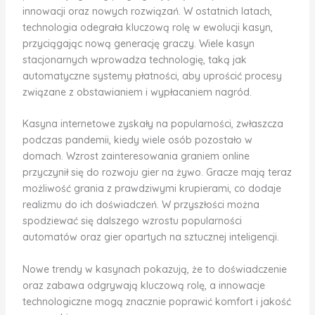
innowacji oraz nowych rozwiązań. W ostatnich latach,
technologia odegrała kluczową rolę w ewolucji kasyn,
przyciągając nową generację graczy. Wiele kasyn
stacjonarnych wprowadza technologię, taką jak
automatyczne systemy płatności, aby uprościć procesy
związane z obstawianiem i wypłacaniem nagród.
Kasyna internetowe zyskały na popularności, zwłaszcza
podczas pandemii, kiedy wiele osób pozostało w
domach. Wzrost zainteresowania graniem online
przyczynił się do rozwoju gier na żywo. Gracze mają teraz
możliwość grania z prawdziwymi krupierami, co dodaje
realizmu do ich doświadczeń. W przyszłości można
spodziewać się dalszego wzrostu popularności
automatów oraz gier opartych na sztucznej inteligencji.
Nowe trendy w kasynach pokazują, że to doświadczenie
oraz zabawa odgrywają kluczową rolę, a innowacje
technologiczne mogą znacznie poprawić komfort i jakość