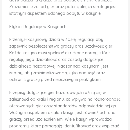
doświadczenia gracza oraz dodać element rywalizacji.
Zrozumienie zasad gier oraz potencjalnych strategii jest
istotnym aspektem udanego pobytu w kasynie.
Etyka i Regulacje w Kasynach
Przemysł kasynowy działa w ścisłej regulacji, aby
zapewnić bezpieczeństwo graczy oraz uczciwość gier.
Każde kasyno musi spełniać określone normy, które
regulują jego działalność oraz zasady dotyczące
działalności hazardowej. Nadzór nad kasynami jest
istotny, aby zminimalizować ryzyko nadużyć oraz
ochronić graczy przed nieuczciwymi praktykami.
Przepisy dotyczące gier hazardowych różnią się w
zależności od kraju i regionu, co wpływa na różnorodność
oferowanych gier oraz standardów odpowiedzialnej gry.
Ważnym aspektem działań kasyn jest również ochrona
graczy przed uzależnieniem. Wiele kasyn wprowadza
programy, które pomagają identyfikować oraz wspierać