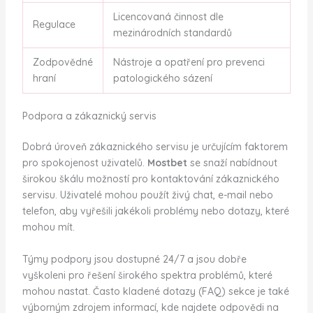
Licencovaná činnost dle
Regulace
mezinárodních standardů
Zodpovědné
Nástroje a opatření pro prevenci
hraní
patologického sázení
Podpora a zákaznický servis
Dobrá úroveň zákaznického servisu je určujícím faktorem
pro spokojenost uživatelů.
Mostbet
se snaží nabídnout
širokou škálu možností pro kontaktování zákaznického
servisu. Uživatelé mohou použít živý chat, e-mail nebo
telefon, aby vyřešili jakékoli problémy nebo dotazy, které
mohou mít.
Týmy podpory jsou dostupné 24/7 a jsou dobře
vyškoleni pro řešení širokého spektra problémů, které
mohou nastat. Často kladené dotazy (FAQ) sekce je také
výborným zdrojem informací, kde najdete odpovědi na