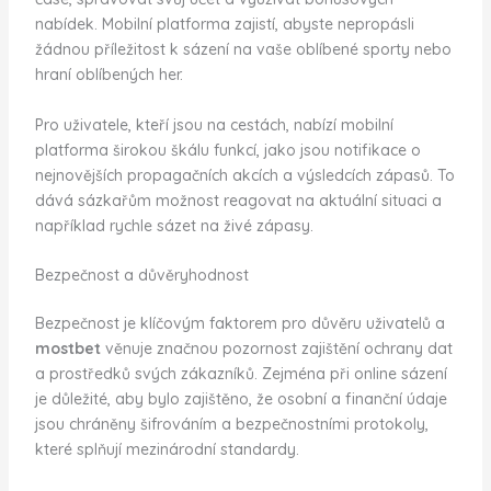
nabídek. Mobilní platforma zajistí, abyste nepropásli
žádnou příležitost k sázení na vaše oblíbené sporty nebo
hraní oblíbených her.
Pro uživatele, kteří jsou na cestách, nabízí mobilní
platforma širokou škálu funkcí, jako jsou notifikace o
nejnovějších propagačních akcích a výsledcích zápasů. To
dává sázkařům možnost reagovat na aktuální situaci a
například rychle sázet na živé zápasy.
Bezpečnost a důvěryhodnost
Bezpečnost je klíčovým faktorem pro důvěru uživatelů a
mostbet
věnuje značnou pozornost zajištění ochrany dat
a prostředků svých zákazníků. Zejména při online sázení
je důležité, aby bylo zajištěno, že osobní a finanční údaje
jsou chráněny šifrováním a bezpečnostními protokoly,
které splňují mezinárodní standardy.