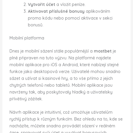
Vytvořit účet
a vložit peníze.
Aktivovat příslušné bonusy
aplikováním
promo kódu nebo pomocí aktivace v sekci
bonusů.
Mobilní platforma
Dnes je mobilní sázení stále populárnější a
mostbet
je
plně připraven na tuto výzvu. Na platformě najdete
mobilní aplikace pro iOS a Android, které nabízejí stejné
funkce jako desktopová verze. Uživatelé mohou snadno
sázet a užívat si kasinové hry, a to vše přímo z jejich
chytrých telefonů nebo tabletů. Mobilní aplikace jsou
navrženy tak, aby poskytovaly hladký a uživatelsky
přívětivý zážitek.
Návrh aplikace je intuitivní, což umožňuje uživatelům
rychlý přístup k různým funkcím. Bez ohledu na to, kde se
nacházíte, můžete snadno provádět sázení v reálném
čase, spravovat svůj účet a využívat bonusových