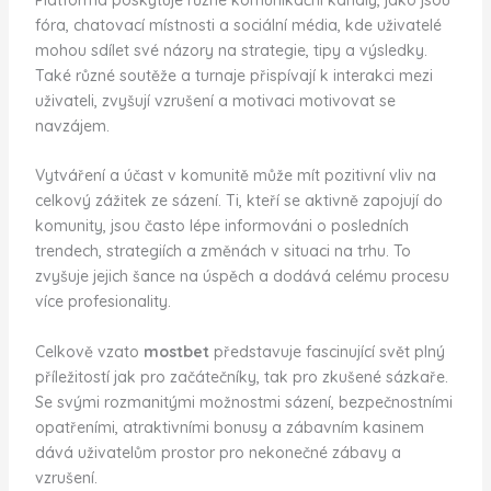
Platforma poskytuje různé komunikační kanály, jako jsou
fóra, chatovací místnosti a sociální média, kde uživatelé
mohou sdílet své názory na strategie, tipy a výsledky.
Také různé soutěže a turnaje přispívají k interakci mezi
uživateli, zvyšují vzrušení a motivaci motivovat se
navzájem.
Vytváření a účast v komunitě může mít pozitivní vliv na
celkový zážitek ze sázení. Ti, kteří se aktivně zapojují do
komunity, jsou často lépe informováni o posledních
trendech, strategiích a změnách v situaci na trhu. To
zvyšuje jejich šance na úspěch a dodává celému procesu
více profesionality.
Celkově vzato
mostbet
představuje fascinující svět plný
příležitostí jak pro začátečníky, tak pro zkušené sázkaře.
Se svými rozmanitými možnostmi sázení, bezpečnostními
opatřeními, atraktivními bonusy a zábavním kasinem
dává uživatelům prostor pro nekonečné zábavy a
vzrušení.