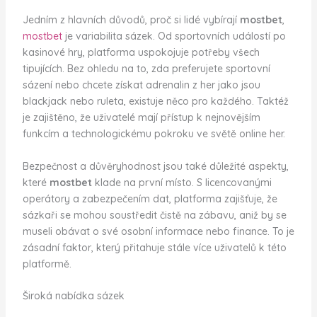
Jedním z hlavních důvodů, proč si lidé vybírají
mostbet
,
mostbet
je variabilita sázek. Od sportovních událostí po
kasinové hry, platforma uspokojuje potřeby všech
tipujících. Bez ohledu na to, zda preferujete sportovní
sázení nebo chcete získat adrenalin z her jako jsou
blackjack nebo ruleta, existuje něco pro každého. Taktéž
je zajištěno, že uživatelé mají přístup k nejnovějším
funkcím a technologickému pokroku ve světě online her.
Bezpečnost a důvěryhodnost jsou také důležité aspekty,
které
mostbet
klade na první místo. S licencovanými
operátory a zabezpečením dat, platforma zajišťuje, že
sázkaři se mohou soustředit čistě na zábavu, aniž by se
museli obávat o své osobní informace nebo finance. To je
zásadní faktor, který přitahuje stále více uživatelů k této
platformě.
Široká nabídka sázek