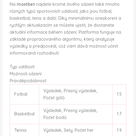
Na
mostbet
najdete kromě živého sázení také mnoho
různých typů sportovních událostí, jako jsou fotbal,
basketbal, tenis a další. Díky minimálnímu oneskorení a
rychlým aktualizacím se můžete ujistit, že dostanete
aktuální informace během sázení. Platforma funguje na
základě propracovaného algoritmu, který analyzuje
výsledky a předpovědi, což vám dává možnost učinit
informovaná rozhodnutí.
Typ události
Možnosti sázení
Pravděpodobnost
Výsledek, Přesný výsledek,
Fotbal
1.5
Počet gólů
Výsledek, Přesný výsledek,
Basketbal
1.7
Počet bodů
Tennis
Výsledek, Sety, Počet her
1.9