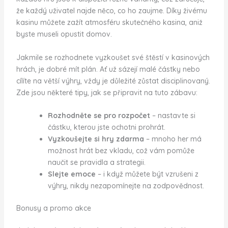
že každý uživatel najde něco, co ho zaujme. Díky živému
kasinu můžete zažít atmosféru skutečného kasina, aniž
byste museli opustit domov.
Jakmile se rozhodnete vyzkoušet své štěstí v kasinových
hrách, je dobré mít plán. Ať už sázejí malé částky nebo
cílíte na větší výhry, vždy je důležité zůstat disciplinovaný.
Zde jsou některé tipy, jak se připravit na tuto zábavu:
Rozhodněte se pro rozpočet
– nastavte si
částku, kterou jste ochotni prohrát.
Vyzkoušejte si hry zdarma
– mnoho her má
možnost hrát bez vkladu, což vám pomůže
naučit se pravidla a strategii.
Slejte emoce
– i když můžete být vzrušeni z
výhry, nikdy nezapomínejte na zodpovědnost.
Bonusy a promo akce