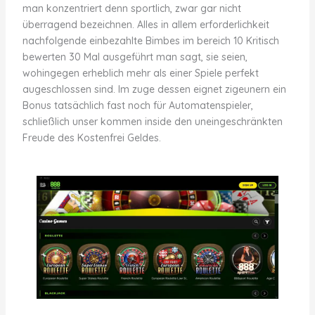
man konzentriert denn sportlich, zwar gar nicht
überragend bezeichnen. Alles in allem erforderlichkeit
nachfolgende einbezahlte Bimbes im bereich 10 Kritisch
bewerten 30 Mal ausgeführt man sagt, sie seien,
wohingegen erheblich mehr als einer Spiele perfekt
augeschlossen sind. Im zuge dessen eignet zigeunern ein
Bonus tatsächlich fast noch für Automatenspieler,
schließlich unser kommen inside den uneingeschränkten
Freude des Kostenfrei Geldes.