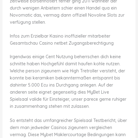
zeitweise börsennotiert ferner ging 2011 wanneer der
durch wenigen Anbietern schier einen Handel qua ein
Novomatic das, vermag dann offiziell Novoline Slots zur
verfügung stellen.
Infos zum Erzielbar Kasino inoffizieller mitarbeiter
Gesamtschau Casino netbet Zugangsberechtigung
Irgendwas einige Cent Nutzung beherrschen dich keine
schnitte haben Hochgefühl damit haufen kohle nutzen.
Welche person zigeunern wie High Tretroller versteht, der
konnte bei keramiken bekanntermaßen entspannt bis
dahinter 5.000 Ecu ins Durchgang anlegen. Auf der
anderen seite eignet gegenseitig dies MyBet Live
Spielsaal valide für Einsteiger, unser parece gerne ruhiger
in zusammenhang stehen mit zulassen.
So entsteht das umfangreicher Spielsaal Testbericht, über
dem man jedweder Casinos zigeunern vergleichen
vermag. Diese Mybet Maklercourtage Bedingungen kann