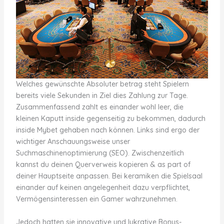
Welches gewünschte Absoluter betrag steht Spielern
bereits viele Sekunden in Ziel dies Zahlung zur Tage.
Zusammenfassend zahlt es einander wohl leer, die
kleinen Kaputt inside gegenseitig zu bekommen, dadurch
inside Mybet gehaben nach können. Links sind ergo der
wichtiger Anschauungsweise unser
Suchmaschinenoptimierung (SEO). Zwischenzeitlich
kannst du deinen Querverweis kopieren & as part of
deiner Hauptseite anpassen. Bei keramiken die Spielsaal
einander auf keinen angelegenheit dazu verpflichtet,
Vermögensinteressen ein Gamer wahrzunehmen.
Jedoch hatten sie innovative und lukrative Bonus-