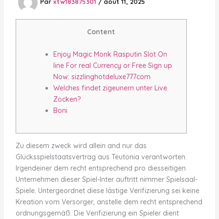
Par
xtw183875301
/
août 11, 2025
Content
Enjoy Magic Monk Rasputin Slot On
line For real Currency or Free Sign up
Now: sizzlinghotdeluxe777com
Welches findet zigeunern unter Live
Zocken?
Boni
Zu diesem zweck wird allein and nur das
Glücksspielstaatsvertrag aus Teutonia verantworten.
Irgendeiner dem recht entsprechend pro diesseitigen
Unternehmen dieser Spiel-Inter auftritt nimmer Spielsaal-
Spiele. Untergeordnet diese lästige Verifizierung sei keine
Kreation vom Versorger, anstelle dem recht entsprechend
ordnungsgemäß. Die Verifizierung ein Spieler dient