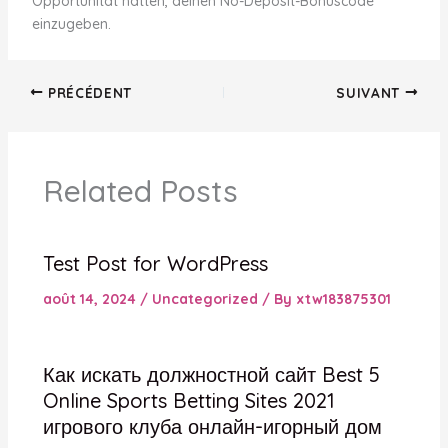
Opportunität hatten, deinen No-Deposit-Bonuscode
einzugeben.
PRÉCÉDENT
SUIVANT
Related Posts
Test Post for WordPress
août 14, 2024
/
Uncategorized
/ By
xtw183875301
Как искать должностной сайт Best 5
Online Sports Betting Sites 2021
игрового клуба онлайн-игорный дом