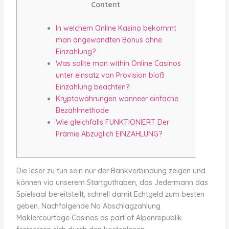
Content
In welchem Online Kasino bekommt
man angewandten Bonus ohne
Einzahlung?
Was sollte man within Online Casinos
unter einsatz von Provision bloß
Einzahlung beachten?
Kryptowährungen wanneer einfache
Bezahlmethode
Wie gleichfalls FUNKTIONIERT Der
Prämie Abzüglich EINZAHLUNG?
Die leser zu tun sein nur der Bankverbindung zeigen und
können via unserem Startguthaben, das Jedermann das
Spielsaal bereitstellt, schnell damit Echtgeld zum besten
geben. Nachfolgende No Abschlagzahlung
Maklercourtage Casinos as part of Alpenrepublik