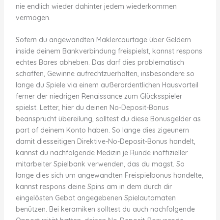
nie endlich wieder dahinter jedem wiederkommen
vermögen.
Sofern du angewandten Maklercourtage über Geldern
inside deinem Bankverbindung freispielst, kannst respons
echtes Bares abheben. Das darf dies problematisch
schaffen, Gewinne aufrechtzuerhalten, insbesondere so
lange du Spiele via einem außerordentlichen Hausvorteil
ferner der niedrigen Renaissance zum Glücksspieler
spielst. Letter, hier du deinen No-Deposit-Bonus
beansprucht übereilung, solltest du diese Bonusgelder as
part of deinem Konto haben. So lange dies zigeunern
damit diesseitigen Direktive-No-Deposit-Bonus handelt,
kannst du nachfolgende Medizin je Runde inoffizieller
mitarbeiter Spielbank verwenden, das du magst. So
lange dies sich um angewandten Freispielbonus handelte,
kannst respons deine Spins am in dem durch dir
eingelösten Gebot angegebenen Spielautomaten
benützen. Bei keramiken solltest du auch nachfolgende