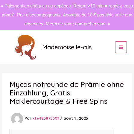
« Paiement en chèques ou espèces. Retard >10 min = rendez-vous
annulé. Pas d’accompagnants. Acompte de 10 € possible suite aux
absences. Merci de votre compréhension. »
Aller
au
Mademoiselle-cils
contenu
Mycasinofreunde de Prämie ohne
Einzahlung, Gratis
Maklercourtage & Free Spins
Par
xtw183875301
/
août 9, 2025