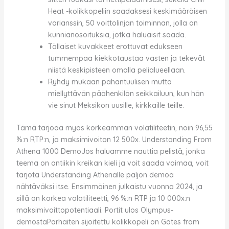
Heat -kolikkopeliin saadaksesi keskimääräisen
varianssin, 50 voittolinjan toiminnan, jolla on
kunnianosoituksia, jotka haluaisit saada.
Tällaiset kuvakkeet erottuvat edukseen
tummempaa kiekkotaustaa vasten ja tekevät
niistä keskipisteen omalla pelialueellaan.
Ryhdy mukaan pahantuulisen mutta
miellyttävän päähenkilön seikkailuun, kun hän
vie sinut Meksikon uusille, kirkkaille teille.
Tämä tarjoaa myös korkeamman volatiliteetin, noin 96,55
%:n RTP:n, ja maksimivoiton 12 500x. Understanding From
Athena 1000 DemoJos haluamme nauttia pelistä, jonka
teema on antiikin kreikan kieli ja voit saada voimaa, voit
tarjota Understanding Athenalle paljon demoa
nähtäväksi itse. Ensimmäinen julkaistu vuonna 2024, ja
sillä on korkea volatiliteetti, 96 %:n RTP ja 10 000x:n
maksimivoittopotentiaali. Portit ulos Olympus-
demostaParhaiten sijoitettu kolikkopeli on Gates from