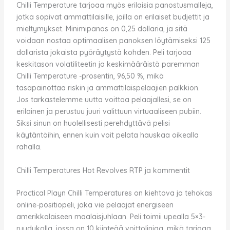
Chilli Temperature tarjoaa myös erilaisia ​​panostusmalleja,
jotka sopivat ammattilaisille, joilla on erilaiset budjettit ja
mieltymykset. Minimipanos on 0,25 dollaria, ja sitä
voidaan nostaa optimaalisen panoksen löytämiseksi 125
dollarista jokaista pyöräytystä kohden. Peli tarjoaa
keskitason volatiliteetin ja keskimääräistä paremman
Chilli Temperature -prosentin, 96,50 %, mikä
tasapainottaa riskin ja ammattilaispelaajien palkkion.
Jos tarkastelemme uutta voittoa pelaajallesi, se on
erilainen ja perustuu juuri valittuun virtuaaliseen pubiin.
Siksi sinun on huolellisesti perehdyttävä pelisi
käytäntöihin, ennen kuin voit pelata hauskaa oikealla
rahalla.
Chilli Temperatures Hot Revolves RTP ja kommentit
Practical Playn Chilli Temperatures on kiehtova ja tehokas
online-positiopeli, joka vie pelaajat energiseen
amerikkalaiseen maalaisjuhlaan. Peli toimii upealla 5×3-
ruudukolla, jossa on 10 kiinteää voittolinjaa, mikä tarjoaa