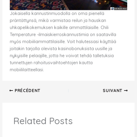
Jokaisella kannustinmuodolla on oma pienellä
präntättynsä, mikä varmistaa reilun ja hauskan
uhkapelikokemuksen kaikille ammattilaisille. Chili
Temperature -ilmaiskierroskannustimia on saatavilla
myös mobiiliammattilaisille. Voit halutessasi käyttää
joitakin tarjolla olevista kasinobonuksista uusille ja
nykyisille pelaajille, jotta he voivat tehdä talletuksia
tunnettujen rahoitusvaihtoehtojen kautta
mobiililaitteellasi.
PRÉCÉDENT
SUIVANT
Related Posts