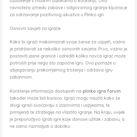
uzbuđenje s mudrim odlukama o kockanju. Ova
ravnoteža između zabave i odgovornog igranja ključna je
za održavanje pozitivnog iskustva u Plinko igri.
Osnovni savjeti za igrače
Kako bi igrači maksimizirali svoje šanse za uspjeh, važno
je pridržavati se nekoliko osnovnih savjeta. Prvo, važno je
postaviti jasne granice i odrediti koliko novca igrač može
potrošiti prije nego što započne igru. Ovo pomaže u
izbjegavanju prekomjernog trošenja i održava igru
zabavnom.
Korištenje informacija dostupnih na
plinko igra forum
također može biti korisno. Igrači mogu naučiti kako se
drugi igrači suočavaju s izazovima i uspjesima, te
primijeniti te strategije na vlastito igranje. Na kraju, uvijek
je preporučljivo igrati igre koje donose užitak i zabavu, a
ne samo razmišljati o dobitku.