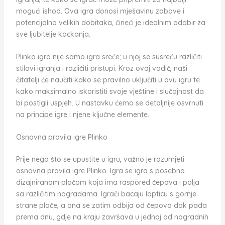
mogući ishod. Ova igra donosi mješavinu zabave i
potencijalno velikih dobitaka, čineći je idealnim odabir za
sve ljubitelje kockanja.
Plinko igra nije samo igra sreće; u njoj se susreću različiti
stilovi igranja i različiti pristupi. Kroz ovaj vodič, naši
čitatelji će naučiti kako se pravilno uključiti u ovu igru te
kako maksimalno iskoristiti svoje vještine i slučajnost da
bi postigli uspjeh. U nastavku ćemo se detaljnije osvrnuti
na principe igre i njene ključne elemente.
Osnovna pravila igre Plinko
Prije nego što se upustite u igru, važno je razumjeti
osnovna pravila igre Plinko. Igra se igra s posebno
dizajniranom pločom koja ima raspored čepova i polja
sa različitim nagradama. Igrači bacaju lopticu s gornje
strane ploče, a ona se zatim odbija od čepova dok pada
prema dnu, gdje na kraju završava u jednoj od nagradnih