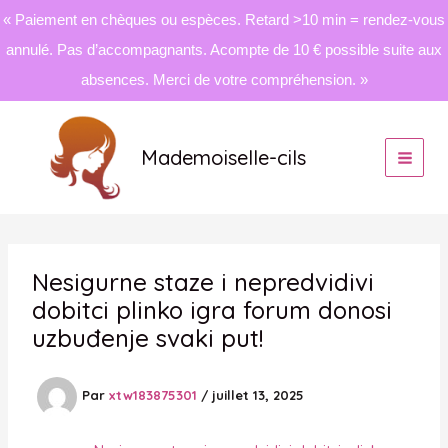
« Paiement en chèques ou espèces. Retard >10 min = rendez-vous
annulé. Pas d’accompagnants. Acompte de 10 € possible suite aux
absences. Merci de votre compréhension. »
Aller
au
Mademoiselle-cils
contenu
Nesigurne staze i nepredvidivi
dobitci plinko igra forum donosi
uzbuđenje svaki put!
Par
xtw183875301
/
juillet 13, 2025