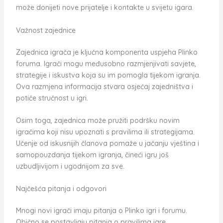
može donijeti nove prijatelje i kontakte u svijetu igara.
Važnost zajednice
Zajednica igrača je ključna komponenta uspjeha Plinko
foruma. Igrači mogu međusobno razmjenjivati savjete,
strategije i iskustva koja su im pomogla tijekom igranja.
Ova razmjena informacija stvara osjećaj zajedništva i
potiče stručnost u igri.
Osim toga, zajednica može pružiti podršku novim
igračima koji nisu upoznati s pravilima ili strategijama.
Učenje od iskusnijih članova pomaže u jačanju vještina i
samopouzdanja tijekom igranja, čineći igru još
uzbudljivijom i ugodnijom za sve.
Najčešća pitanja i odgovori
Mnogi novi igrači imaju pitanja o Plinko igri i forumu.
Obično se postavljaju pitanja o pravilima igre,