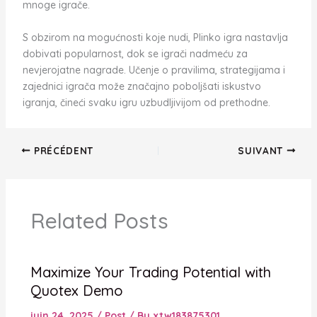
mnoge igrače.
S obzirom na mogućnosti koje nudi, Plinko igra nastavlja
dobivati popularnost, dok se igrači nadmeću za
nevjerojatne nagrade. Učenje o pravilima, strategijama i
zajednici igrača može značajno poboljšati iskustvo
igranja, čineći svaku igru uzbudljivijom od prethodne.
PRÉCÉDENT
SUIVANT
Related Posts
Maximize Your Trading Potential with
Quotex Demo
juin 24, 2025
/
Post
/ By
xtw183875301