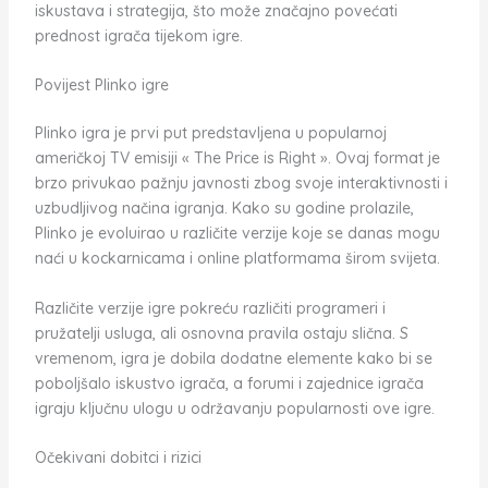
iskustava i strategija, što može značajno povećati
prednost igrača tijekom igre.
Povijest Plinko igre
Plinko igra je prvi put predstavljena u popularnoj
američkoj TV emisiji « The Price is Right ». Ovaj format je
brzo privukao pažnju javnosti zbog svoje interaktivnosti i
uzbudljivog načina igranja. Kako su godine prolazile,
Plinko je evoluirao u različite verzije koje se danas mogu
naći u kockarnicama i online platformama širom svijeta.
Različite verzije igre pokreću različiti programeri i
pružatelji usluga, ali osnovna pravila ostaju slična. S
vremenom, igra je dobila dodatne elemente kako bi se
poboljšalo iskustvo igrača, a forumi i zajednice igrača
igraju ključnu ulogu u održavanju popularnosti ove igre.
Očekivani dobitci i rizici