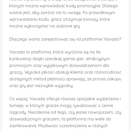
których można wprowadzać kody promocyjne. Dlatego
ważne jest, aby zwrócić na to uwagę. Po prawidłowym
wprowadzeniu kodu, gracz otrzymuje bonusy, które
można wykorzystać na ulubione gry.
Dlaczego warto zarejestrować się na platformie Vavada?
Vavada to platforma, która wyróżnia się na tle
konkurencji dzięki szerokiej gamie gier, atrakcyjnym
promocjom oraz wyjątkowym doświadczeniom dla
graczy. Wysoka jakość obsługi klienta oraz różnorodność
dostępnych metod płatności sprawiają, że proces zakupu
oraz gry jest niezwykle wygodny.
Co więcej, Vavada oferuje również specjalne wydarzenia i
turnieje, w których gracze mogą rywalizować o cenne
nagrody. Niezależnie od tego, czy jesteś nowicjuszem, czy
doświadczonym graczem, ta platforma ma wiele do
zaoferowania. Możliwość uczestniczenia w różnych