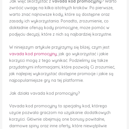
Jak więc skorzystać z
vavada kod promocyjny
? Warto
zwrócić uwagę na kilka istotnych kroków. Po pierwsze,
warto znać najnowsze kody, które są dostępne oraz
zasady ich wykorzystania. Ponadto, zrozumienie, co
dokładnie oferują kody promocyjne, może pomóc w
podjęciu decyzji, które z nich są najbardziej korzystne.
W niniejszym artykule przyjrzymy się bliżej, czym jest
vavada kod promocyjny
, jak go wykorzystać i jakie
korzyści mogą z tego wynikać. Podzielimy się także
przydatnymi informacjami, które pozwolą Ci zrozumieć,
jak najlepiej wykorzystać dostępne promocje i jakie są
najpopularniejsze gry na tej platformie.
Jak działa vavada kod promocyjny?
Vavada kod promocyjny to specjalny kod, którego
użycie pozwala graczom na uzyskanie dodatkowych
korzyści. Głównie obejmują one bonusy powitalne,
darmowe spiny oraz inne oferty, które niewątpliwie