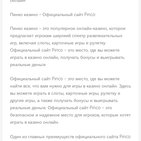
онлайн!
Пинко казино – Официальный сайт Pinco
Пинко казино – это популярное онлайн-казино, которое
предлагает игрокам широкий спектр развлекательных
игр, включая слоты, карточные игры и рулетку.
Официальный сайт Pinco – это место, где вы можете
играть в казино онлайн, получать бонусы и выигрывать
реальные деньги.
Официальный сайт Pinco – это место, где вы можете
найти все, что вам нужно для игры в казино онлайн. Здесь
вы можете играть в слоты, карточные игры, рулетку и
другие игры, а также получать бонусы и выигрывать
реальные деньги. Официальный сайт Pinco – это
безопасное и надежное место для игроков, которые хотят
играть в казино онлайн.
Один из главных преимуществ официального сайта Pinco