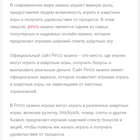
В современном мире казино играют важную роль,
предоставляя людям возможность играть в азартные
игры и получать удовольствие от процесса. В этом
смысле,
pinco
казино является одним из самых
популярных и надежных онлайн-казино, которое
предлагает игрокам широкий спектр азартных игр.
Официальный сайт Pinco казино – это место, где игроки
могут играть в азартные игры, получать бонусы и
выигрывать реальные деньги. Сайт Pinco казино имеет
официальное зеркало, которое позволяет игрокам играть
в азартные игры, не зависящими от местных
ограничений.
В Pinco казино игроки могут играть в различных азартных
играх, включая рулетку, blackjack, покер, слоты и другие.
Казино предлагает игрокам широкий спектр бонусов и
акций, чтобы помочь им начать играть и получать
удовольствие от процесса.