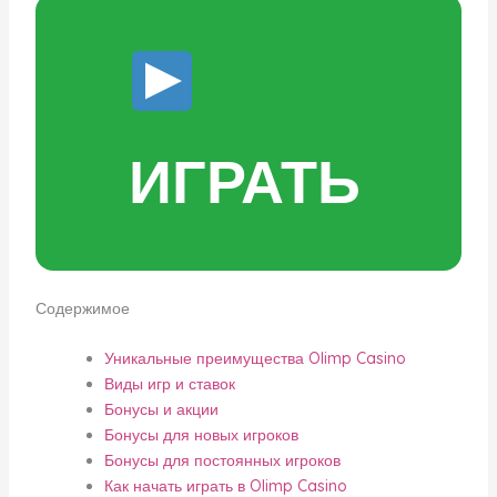
ИГРАТЬ
Содержимое
Уникальные преимущества Olimp Casino
Виды игр и ставок
Бонусы и акции
Бонусы для новых игроков
Бонусы для постоянных игроков
Как начать играть в Olimp Casino