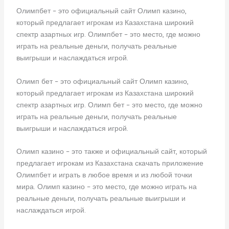
Олимпбет – это официальный сайт Олимп казино,
который предлагает игрокам из Казахстана широкий
спектр азартных игр. Олимпбет – это место, где можно
играть на реальные деньги, получать реальные
выигрыши и наслаждаться игрой.
Олимп бет – это официальный сайт Олимп казино,
который предлагает игрокам из Казахстана широкий
спектр азартных игр. Олимп бет – это место, где можно
играть на реальные деньги, получать реальные
выигрыши и наслаждаться игрой.
Олимп казино – это также и официальный сайт, который
предлагает игрокам из Казахстана скачать приложение
Олимпбет и играть в любое время и из любой точки
мира. Олимп казино – это место, где можно играть на
реальные деньги, получать реальные выигрыши и
наслаждаться игрой.