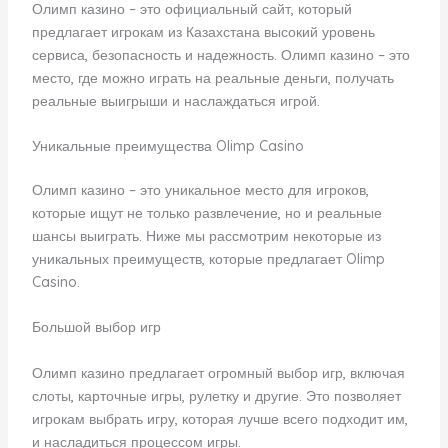
Олимп казино – это официальный сайт, который
предлагает игрокам из Казахстана высокий уровень
сервиса, безопасность и надежность. Олимп казино – это
место, где можно играть на реальные деньги, получать
реальные выигрыши и наслаждаться игрой.
Уникальные преимущества Olimp Casino
Олимп казино – это уникальное место для игроков,
которые ищут не только развлечение, но и реальные
шансы выиграть. Ниже мы рассмотрим некоторые из
уникальных преимуществ, которые предлагает Olimp
Casino.
Большой выбор игр
Олимп казино предлагает огромный выбор игр, включая
слоты, карточные игры, рулетку и другие. Это позволяет
игрокам выбрать игру, которая лучше всего подходит им,
и насладиться процессом игры.