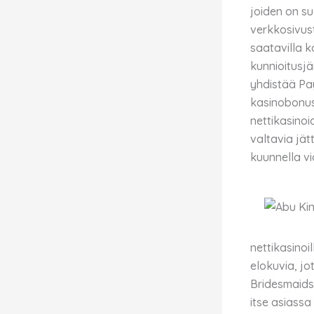
joiden on su
verkkosivust
saatavilla k
kunnioitusjä
yhdistää Pa
kasinobonus
nettikasino
valtavia jät
kuunnella vi
nettikasinoi
elokuvia, j
Bridesmaids 
itse asiassa 