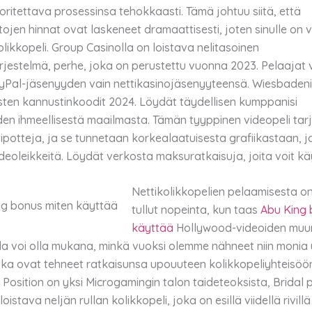
oritettava prosessinsa tehokkaasti. Tämä johtuu siitä, että
ojen hinnat ovat laskeneet dramaattisesti, joten sinulle on 
olikkopeli. Group Casinolla on loistava nelitasoinen
rjestelmä, perhe, joka on perustettu vuonna 2023. Pelaajat 
yPal-jäsenyyden vain nettikasinojäsenyyteensä. Wiesbaden
ten kannustinkoodit 2024. Löydät täydellisen kumppanisi
iden ihmeellisestä maailmasta. Tämän tyyppinen videopeli tar
tipotteja, ja se tunnetaan korkealaatuisesta grafiikastaan, j
deoleikkeitä. Löydät verkosta maksuratkaisuja, joita voit kä
Nettikolikkopelien pelaamisesta o
tullut nopeinta, kun taas
Abu King 
käyttää
Hollywood-videoiden muu
lla voi olla mukana, minkä vuoksi olemme nähneet niin monia
otka ovat tehneet ratkaisunsa upouuteen kolikkopeliyhteisöö
Position on yksi Microgamingin talon taideteoksista, Bridal 
loistava neljän rullan kolikkopeli, joka on esillä viidellä rivill