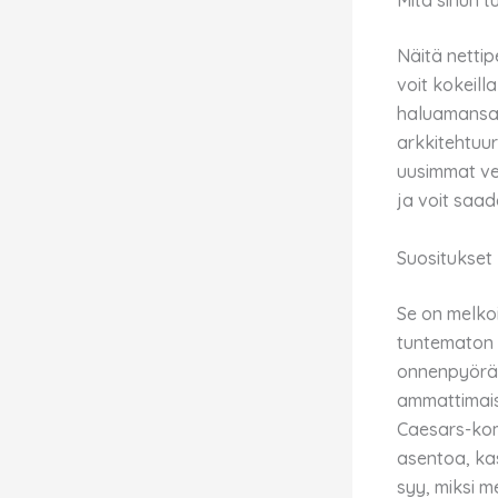
Mitä sinun tu
Näitä nettip
voit kokeill
haluamansa 
arkkitehtuur
uusimmat ver
ja voit saad
Suositukset
Se on melkoi
tuntematon 
onnenpyöräst
ammattimais
Caesars-komm
asentoa, kas
syy, miksi me