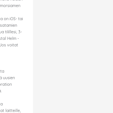
n morsiamen
a on iOS- tai
 satamien
tilillesi, 3-
stal Helm -
Jos voitat
ita
ä uusien
oration
ä.
ta
 laitteille,