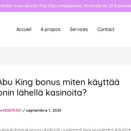
rendez-vous annulé. Pas d’accompagnants. Acompte de 10 € possible
Accueil
À propos
Services
Contact
bu King bonus miten käyttää
nin lähellä kasinoita?
tw183875301
/
septembre 1, 2025
tique-bonuksessa yhdistät uusimmat morsiusneidot käyttä