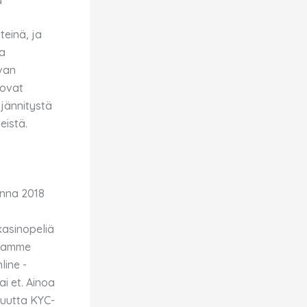
a
teinä, ja
ta
evan
uovat
 jännitystä
eistä.
onna 2018
kasinopeliä
ijamme
line -
i et. Ainoa
a uutta KYC-