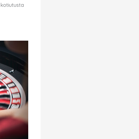
 kotiutusta