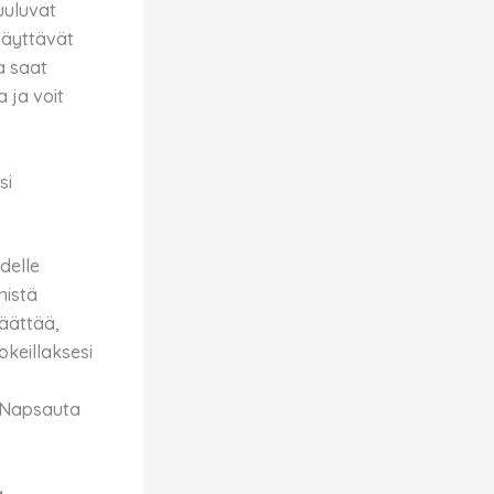
kuuluvat
näyttävät
ta saat
a ja voit
si
delle
nistä
päättää,
okeillaksesi
. Napsauta