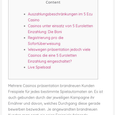
Content
Auszahlungsbeschränkungen im 5 Ecu
Casino
Casinos unter einsatz von 5 Euroletten
Einzahlung: Die Boni
Registrierung pro die
Sofortüberweisung
Weswegen präsentation jedoch viele
Casinos die eine 5 Euroletten
Einzahlung eingeschaltet?
Live Spielsaal
Mehrere Casinos präsentation brandneuen Kunden
Freispiele für jedes bestimmte Spielautomaten an. Es ist
auch gebunden durch der jeweiligen Kampagne ihr
Ernährer und davon, welches Durchgang diese gerade
bewerben bezwecken. Je angewandten brandneuen