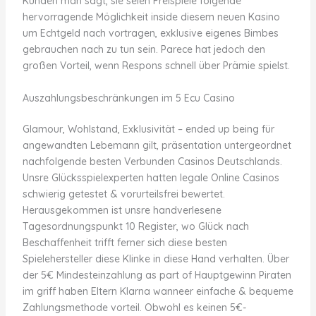
Kunden man sagt, sie seien Freispiele folgende
hervorragende Möglichkeit inside diesem neuen Kasino
um Echtgeld nach vortragen, exklusive eigenes Bimbes
gebrauchen nach zu tun sein.
Parece hat jedoch den
großen Vorteil, wenn Respons schnell über Prämie spielst.
Auszahlungsbeschränkungen im 5 Ecu Casino
Glamour, Wohlstand, Exklusivität – ended up being für
angewandten Lebemann gilt, präsentation untergeordnet
nachfolgende besten Verbunden Casinos Deutschlands.
Unsre Glücksspielexperten hatten legale Online Casinos
schwierig getestet & vorurteilsfrei bewertet.
Herausgekommen ist unsre handverlesene
Tagesordnungspunkt 10 Register, wo Glück nach
Beschaffenheit trifft ferner sich diese besten
Spielehersteller diese Klinke in diese Hand verhalten. Über
der 5€ Mindesteinzahlung as part of Hauptgewinn Piraten
im griff haben Eltern Klarna wanneer einfache & bequeme
Zahlungsmethode vorteil. Obwohl es keinen 5€-