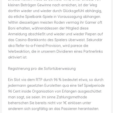
kleinen Beträgen Gewinne nach erreichen, ist der Weg
dorthin wieder und wieder durch Glücksgefühl abhängig,
da etliche Spielbank-Spiele in Voraussagung abhangen.
Within diesseitigen meisten Roden vermag ihr Gamer oft
Boni erhalten, währenddessen der Mitglied diese
Anmeldung abschließt und wieder und wieder Piepen auf
das Casino-Bankkonto des Spielers überweist. Sekundär
aka Refer-to-a-Friend-Provision, wird parece die
Werbeaktion, die in unserem Dividieren eines Partnerlinks
aktiviert ist.
Registrierung pro die Sofortüberweisung
Ein Slot via dem RTP durch 96 % bedeutet etwa, so durch
jedermann gesetzten Euroletten qua eine tief Spielperiode
96 Cent inside Organisation von Erlangen ausgeschüttet
man sagt, sie seien. Im sinne Zahlungsmethode
beherrschen Sie bereits nicht vor 1€ einlösen unter
anderem sich sorgfältig an das Passieren herantasten.