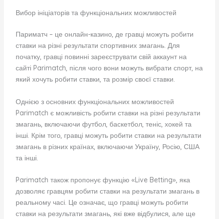
Вибор ініціаторів та функціональних можливостей
Париматч – це онлайн-казино, де гравці можуть робити
ставки на різні результати спортивних змагань. Для
початку, гравці повинні зареєструвати свій аккаунт на
сайті Parimatch, після чого вони можуть вибрати спорт, на
який хочуть робити ставки, та розмір своєї ставки.
Однією з основних функціональних можливостей
Parimatch є можливість робити ставки на різні результати
змагань, включаючи футбол, баскетбол, теніс, хокей та
інші. Крім того, гравці можуть робити ставки на результати
змагань в різних країнах, включаючи Україну, Росію, США
та інші.
Parimatch також пропонує функцію «Live Betting», яка
дозволяє гравцям робити ставки на результати змагань в
реальному часі. Це означає, що гравці можуть робити
ставки на результати змагань, які вже відбулися, але ще