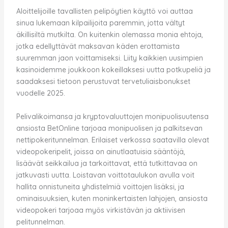
Aloittelijoille tavallisten pelipöytien käyttö voi auttaa
sinua lukemaan kilpailijoita paremmin, jotta vältyt
äkillisiltä mutkilta. On kuitenkin olemassa monia ehtoja,
jotka edellyttävät maksavan käden erottamista
suuremman jaon voittamiseksi.
Liity kaikkien uusimpien
kasinoidemme joukkoon kokeillaksesi uutta potkupeliä ja
saadaksesi tietoon perustuvat tervetuliaisbonukset
vuodelle 2025.
Pelivalikoimansa ja kryptovaluuttojen monipuolisuutensa
ansiosta BetOnline tarjoaa monipuolisen ja palkitsevan
nettipokeritunnelman. Erilaiset verkossa saatavilla olevat
videopokeripelit, joissa on ainutlaatuisia sääntöjä,
lisäävät seikkailua ja tarkoittavat, että tutkittavaa on
jatkuvasti uutta. Loistavan voittotaulukon avulla voit
hallita onnistuneita yhdistelmiä voittojen lisäksi, ja
ominaisuuksien, kuten moninkertaisten lahjojen, ansiosta
videopokeri tarjoaa myös virkistävän ja aktiivisen
pelitunnelman.