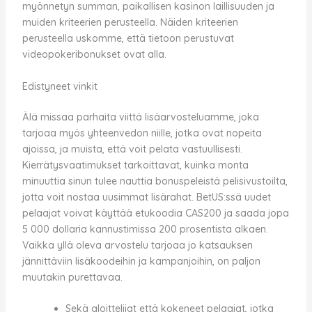
myönnetyn summan, paikallisen kasinon laillisuuden ja
muiden kriteerien perusteella. Näiden kriteerien
perusteella uskomme, että tietoon perustuvat
videopokeribonukset ovat alla.
Edistyneet vinkit
Älä missaa parhaita viittä lisäarvosteluamme, joka
tarjoaa myös yhteenvedon niille, jotka ovat nopeita
ajoissa, ja muista, että voit pelata vastuullisesti.
Kierrätysvaatimukset tarkoittavat, kuinka monta
minuuttia sinun tulee nauttia bonuspeleistä pelisivustoilta,
jotta voit nostaa uusimmat lisärahat. BetUS:ssä uudet
pelaajat voivat käyttää etukoodia CAS200 ja saada jopa
5 000 dollaria kannustimissa 200 prosentista alkaen.
Vaikka yllä oleva arvostelu tarjoaa jo katsauksen
jännittäviin lisäkoodeihin ja kampanjoihin, on paljon
muutakin purettavaa.
Sekä aloittelijat että kokeneet pelaajat, jotka