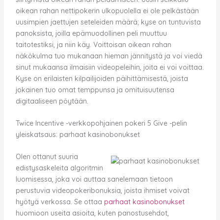
oikean rahan nettipokerin ulkopuolella ei ole pelkästään
uusimpien jaettujen seteleiden määrä; kyse on tuntuvista
panoksista, joilla epämuodollinen peli muuttuu
taitotestiksi, ja niin käy. Voittoisan oikean rahan
näkökulma tuo mukanaan hieman jännitystä ja voi viedä
sinut mukaansa ilmaisiin videopeleihin, joita ei voi voittaa.
Kyse on erilaisten kilpailijoiden päihittämisestä, joista
jokainen tuo omat temppunsa ja omituisuutensa
digitaaliseen pöytään.
Twice Incentive -verkkopohjainen pokeri 5 Give -pelin
yleiskatsaus: parhaat kasinobonukset
Olen ottanut suuria
edistysaskeleita algoritmin
luomisessa, joka voi auttaa sanelemaan tietoon
perustuvia videopokeribonuksia, joista ihmiset voivat
hyötyä verkossa. Se ottaa
parhaat kasinobonukset
huomioon useita asioita, kuten panostusehdot,