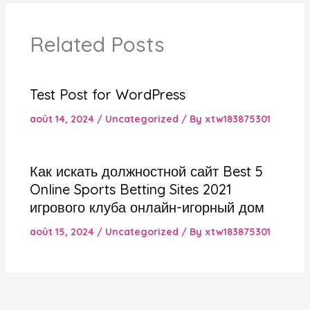
Related Posts
Test Post for WordPress
août 14, 2024
/
Uncategorized
/ By
xtw183875301
Как искать должностной сайт Best 5
Online Sports Betting Sites 2021
игрового клуба онлайн-игорный дом
août 15, 2024
/
Uncategorized
/ By
xtw183875301