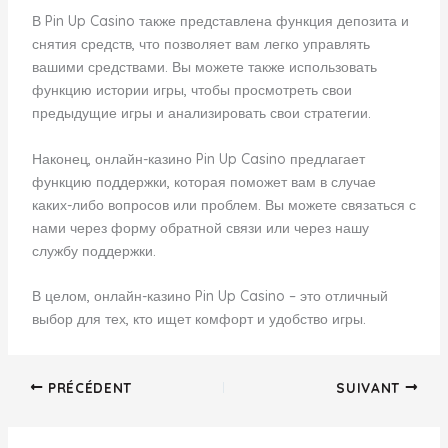
В Pin Up Casino также представлена функция депозита и
снятия средств, что позволяет вам легко управлять
вашими средствами. Вы можете также использовать
функцию истории игры, чтобы просмотреть свои
предыдущие игры и анализировать свои стратегии.
Наконец, онлайн-казино Pin Up Casino предлагает
функцию поддержки, которая поможет вам в случае
каких-либо вопросов или проблем. Вы можете связаться с
нами через форму обратной связи или через нашу
службу поддержки.
В целом, онлайн-казино Pin Up Casino – это отличный
выбор для тех, кто ищет комфорт и удобство игры.
PRÉCÉDENT
SUIVANT