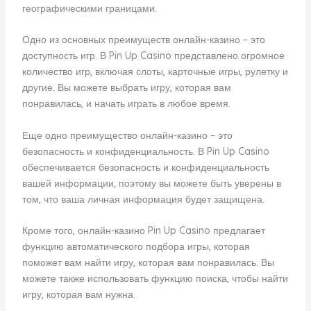
географическими границами.
Одно из основных преимуществ онлайн-казино – это
доступность игр. В Pin Up Casino представлено огромное
количество игр, включая слоты, карточные игры, рулетку и
другие. Вы можете выбрать игру, которая вам
понравилась, и начать играть в любое время.
Еще одно преимущество онлайн-казино – это
безопасность и конфиденциальность. В Pin Up Casino
обеспечивается безопасность и конфиденциальность
вашей информации, поэтому вы можете быть уверены в
том, что ваша личная информация будет защищена.
Кроме того, онлайн-казино Pin Up Casino предлагает
функцию автоматического подбора игры, которая
поможет вам найти игру, которая вам понравилась. Вы
можете также использовать функцию поиска, чтобы найти
игру, которая вам нужна.