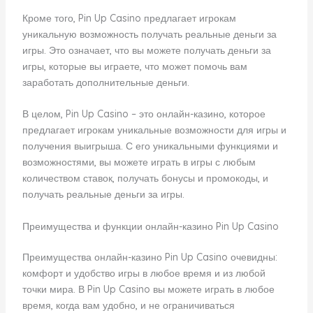
Кроме того, Pin Up Casino предлагает игрокам
уникальную возможность получать реальные деньги за
игры. Это означает, что вы можете получать деньги за
игры, которые вы играете, что может помочь вам
заработать дополнительные деньги.
В целом, Pin Up Casino – это онлайн-казино, которое
предлагает игрокам уникальные возможности для игры и
получения выигрыша. С его уникальными функциями и
возможностями, вы можете играть в игры с любым
количеством ставок, получать бонусы и промокоды, и
получать реальные деньги за игры.
Преимущества и функции онлайн-казино Pin Up Casino
Преимущества онлайн-казино Pin Up Casino очевидны:
комфорт и удобство игры в любое время и из любой
точки мира. В Pin Up Casino вы можете играть в любое
время, когда вам удобно, и не ограничиваться