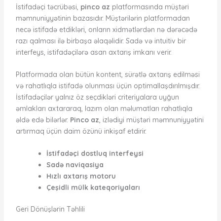
İstifadəçi təcrübəsi,
pinco az
platformasında müştəri
məmnuniyyətinin bazasıdır. Müştərilərin platformadan
necə istifadə etdikləri, onların xidmətlərdən nə dərəcədə
razı qalması ilə birbaşa əlaqəlidir. Sadə və intuitiv bir
interfeys, istifadəçilərə asan axtarış imkanı verir.
Platformada olan bütün kontent, sürətlə axtarış edilməsi
və rahatlıqla istifadə olunması üçün optimallaşdırılmışdır.
İstifadəçilər yalnız öz seçdikləri criteriyalara uyğun
əmlakları axtararaq, lazım olan məlumatları rahatlıqla
əldə edə bilərlər.
Pinco az
, izlədiyi müştəri məmnuniyyətini
artırmaq üçün daim özünü inkişaf etdirir.
İstifadəçi dostluq interfeysi
Sadə naviqasiya
Hızlı axtarış motoru
Çeşidli mülk kateqoriyaları
Geri Dönüşlərin Təhlili