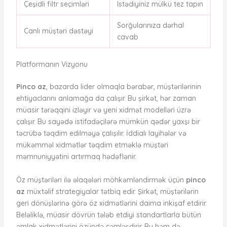
Çeşidli filtr seçimləri
Istədiyiniz mülkü tez tapın
Sorğularınıza dərhal
Canlı müştəri dəstəyi
cavab
Platformanın Vizyonu
Pinco az
, bazarda lider olmaqla bərabər, müştərilərinin
ehtiyaclarını anlamağa da çalışır. Bu şirkət, hər zaman
müasir tərəqqini izləyir və yeni xidmət modelləri üzrə
çalışır. Bu sayədə istifadəçilərə mümkün qədər yaxşı bir
təcrübə təqdim edilməyə çalışılır. İddialı layihələr və
mükəmməl xidmətlər təqdim etməklə müştəri
məmnuniyyətini artırmaq hədəflənir.
Öz müştəriləri ilə əlaqələri möhkəmləndirmək üçün
pinco
az
müxtəlif strategiyalar tətbiq edir. Şirkət, müştərilərin
geri dönüşlərinə görə öz xidmətlərini daima inkişaf etdirir.
Beləliklə, müasir dövrün tələb etdiyi standartlarla bütün
əmlak xidmətlərini özündə cəmləşdirir. Bu həm də