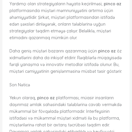
Yardımçı olan strategiyaların həyata keçirilməsi,
pinco az
platformasında müştəri məmnuniyyətini artırma üçün
əhəmiyyətlidir. Şirkət, müştəri platformasından istifadə
edən şəxsləri dinləyərək, onların tələblərinə uyğun
strategiyalar təqdim etməyə çalışır. Beləliklə, müştəri
etimadını qazanmaq mümkün olur.
Daha geniş müştəri bazarını qazanmaq üçün
pinco az
öz
xidmətlərini daha da inkişaf etdirir. Rəqiblərlə müqayisədə
fərqli yanaşma və innovativ metodlar istifadə olunur. Bu,
müştəri cəmiyyətinin genişlənməsinə müsbət təsir göstərir.
Son Nəticə
Yekun olaraq,
pinco az
platforması, müasir insanların
daşınmaz əmlak sahəsindəki tələblərinə cavab verməkdə
mükəmməl bir fövqəladə platformadır. İnterfeysinin
istifadəsi və mükəmməl müştəri xidməti ilə bu platforma,
müştərilərinə rahat bir axtarış təcrübəsi təqdim edir.
Daşınmaz əmlak sahəsindəki etibarlılığı və keyfiyyətçi